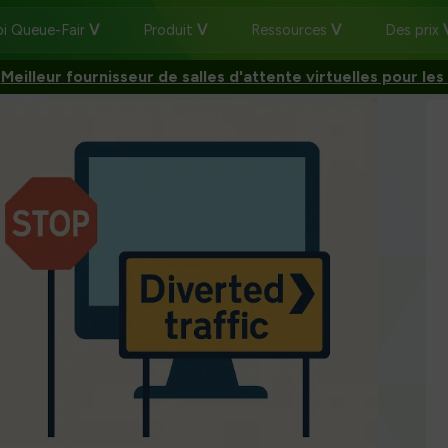
i Queue-Fair
Produit
Ressources
Des prix
:
Meilleur fournisseur de salles d'attente virtuelles pour les