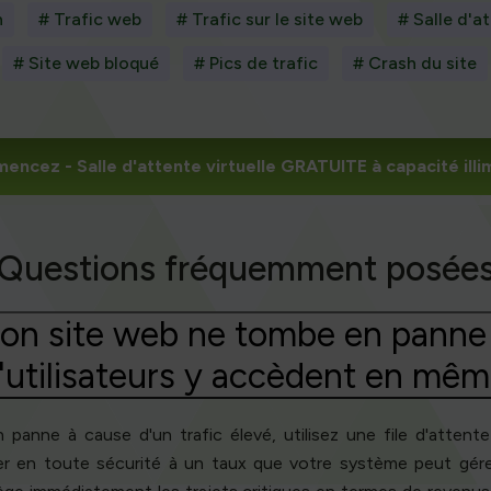
h
# Trafic web
# Trafic sur le site web
# Salle d'at
# Site web bloqué
# Pics de trafic
# Crash du site
mencez
- Salle d'attente virtuelle GRATUITE à capacité illi
Questions fréquemment posée
n site web ne tombe en panne 
utilisateurs y accèdent en mê
anne à cause d'un trafic élevé, utilisez une file d'attente 
er en toute sécurité à un taux que votre système peut gérer.