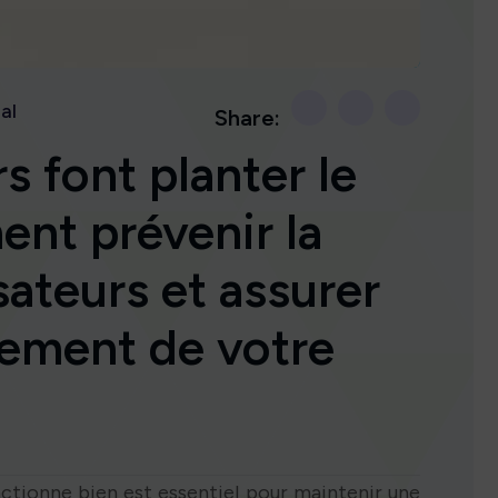
al
Share:
rs font planter le
nt prévenir la
sateurs et assurer
nement de votre
nctionne bien est essentiel pour maintenir une