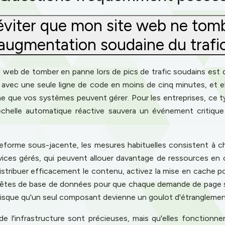
viter que mon site web ne tom
augmentation soudaine du trafi
 web de tomber en panne lors de pics de trafic soudains est d
 avec une seule ligne de code en moins de cinq minutes, et ell
hme que vos systèmes peuvent gérer. Pour les entreprises, ce 
'échelle automatique réactive sauvera un événement critique
teforme sous-jacente, les mesures habituelles consistent à ch
vices gérés, qui peuvent allouer davantage de ressources en 
ribuer efficacement le contenu, activez la mise en cache pour
equêtes de base de données pour que chaque demande de page so
risque qu'un seul composant devienne un goulot d'étranglemen
 de l'infrastructure sont précieuses, mais qu'elles fonctionn