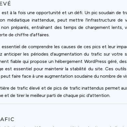
ookie usage or use settings to manage categories individually.
EVÉ
b est à la fois une opportunité et un défi. Un pic soudain de tr
Settings
Accept
ion médiatique inattendue, peut mettre l'infrastructure de v
non préparés, entraînant des temps de chargement lents, voi
te de chiffre d'affaires.
st essentiel de comprendre les causes de ces pics et leur imp
z anticiper les périodes d'augmentation du trafic sur votre
gement fiable qui propose un hébergement WordPress géré, des
 est essentiel pour maintenir la stabilité du site. Ces outil
eb peut faire face à une augmentation soudaine du nombre de vi
tière de trafic élevé et de pics de trafic inattendus permet aux
 et de tirer le meilleur parti de chaque pic d'attention.
AFIC