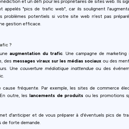
énédiction et un défi pour les propriétaires de sites web. Ils s
appelés "pics de trafic web", car ils soulignent l'augment
 des problèmes potentiels si votre site web n'est pas prépa
une gestion efficace.
afic ?
d'une
augmentation du trafic
. Une campagne de marketing r
me, des
messages viraux sur les médias sociaux
ou des menti
eurs. Une
couverture médiatique inattendue
ou des événemen
c.
 cause fréquente. Par exemple, les sites de commerce élect
 En outre, les
lancements de produits
ou les promotions sp
 d'anticiper et de vous préparer à d'éventuels pics de traf
s de forte demande.