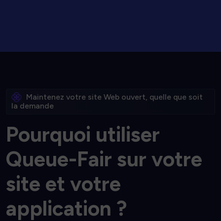
FILE D'ATTENTE GRATUITE
Maintenez votre site Web ouvert, quelle que soit
la demande
P
o
u
r
q
u
o
i
u
t
i
l
i
s
e
r
Q
u
e
u
e
-
F
a
i
r
s
u
r
v
o
t
r
e
s
i
t
e
e
t
v
o
t
r
e
a
p
p
l
i
c
a
t
i
o
n
?