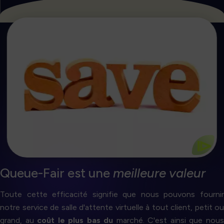
Commencez
tarifs sont les meilleurs du marché.
contre les surtensions, vous pouvez être sûr que nos
Par rapport à tout devis comparable de protection
Garantie de 25% de réduction
⧐
Queue-Fair est une
meilleure valeur
Toute cette efficacité signifie que nous pouvons fournir
notre service de salle d'attente virtuelle à tout client, petit ou
grand, au
coût le plus bas du
marché. C'est ainsi que nou