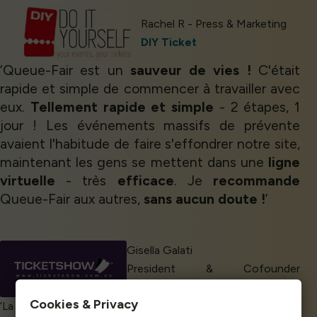
Rachel R - Press & Marketing
DIY Ticket
‘Queue-Fair est un
sauveur de vies !
C'était
rapide et simple de commencer à travailler avec
eux.
Tellement rapide et simple
- 2 étapes, 1
jour ! Les événements massifs de prévente
avaient l'habitude de faire s'effondrer notre site,
maintenant les gens se mettent dans une
ligne
virtuelle
- très
efficace
. Je
recommande
Queue-Fair aux autres,
sans aucun doute !
’
Cookies & Privacy
Gisella Galati
Queue-Fair.com uses cookies to provide content
President & Cofounder
and improve your experience. You can accept all
TicketShow
cookie usage or use settings to manage
‘La communication et la facilité d'utilisation de la plateforme
categories individually.