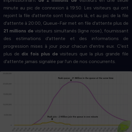
impressionnant
de 2 millions de
visiteurs en une seule
minute au pic de connexion à 19:50. Les visiteurs qui ont
rejoint la file d'attente sont toujours là, et au pic de la file
d'attente à 20:00, Queue-Fair met en file d'attente plus de
21 millions de
visiteurs simultanés (ligne rose), fournissant
des estimations d'attente et des informations de
progression mises à jour pour chacun d'entre eux. C'est
plus de
dix fois plus de
visiteurs que la plus grande file
d'attente jamais signalée par l'un de nos concurrents.
Commencez
votre entreprise
, croyez-nous, c'est magnifique !
protection de l'environnement ou les
économies pour
Si vous aimez l'informatique ultra-performante, la
forcément sexy pour tout le monde.
Nous savons que ce tableau n'est pas
⧐