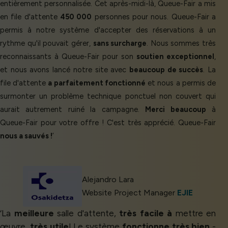
entièrement personnalisée. Cet après-midi-là, Queue-Fair a mis
en file d'attente
450 000
personnes pour nous. Queue-Fair a
permis à notre système d'accepter des réservations à un
rythme qu'il pouvait gérer,
sans surcharge
. Nous sommes très
reconnaissants à Queue-Fair pour son
soutien exceptionnel
,
et nous avons lancé notre site avec
beaucoup de succès
. La
file d'attente
a parfaitement fonctionné
et nous a permis de
surmonter un problème technique ponctuel non couvert qui
aurait autrement ruiné la campagne.
Merci beaucoup
à
Queue-Fair pour votre offre ! C'est très apprécié. Queue-Fair
nous a sauvés !
’
Alejandro Lara
Website Project Manager
EJIE
‘La
meilleure
salle d'attente,
très facile à
mettre en
œuvre,
très utile
! Le système
fonctionne très bien
-