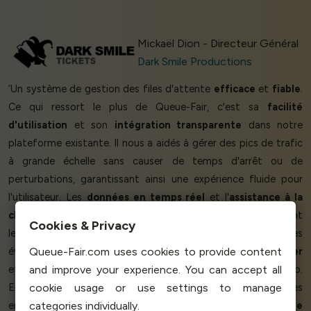
Mickaël Dion - Directeur Général
Dark Smile Productions
‘Un système de gestion des files d'attente
efficace
et
fiable
.
Ce qui ressort le plus de Queue-Fair, c'est sa
facilité
d'utilisation
et son
intégration transparente
dans notre
plateforme existante. Il nous a aidés à gérer des pics de trafic
à grande échelle sans causer de temps d'arrêt ou de
perturbations, garantissant ainsi une expérience fluide pour
l'utilisateur. Les
données en temps réel
et l'
assistance à la
clientèle
sont également
exceptionnelles
, nous fournissant
Cookies & Privacy
les outils nécessaires pour que tout se passe bien pendant les
événements à forte demande. Queue-Fair nous aide à
gérer
Queue-Fair.com uses cookies to provide content
efficacement
les hausses soudaines
du trafic sur le site web.
and improve your experience. You can accept all
En mettant en œuvre la salle d'attente virtuelle, nous sommes
cookie usage or use settings to manage
en mesure de nous assurer qu'
aucun utilisateur ne subit de
categories individually.