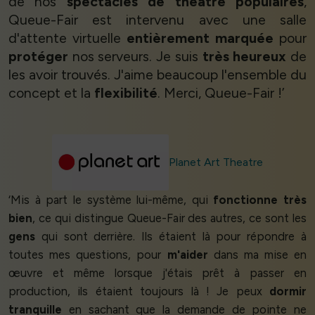
de nos
spectacles de théâtre populaires
,
Queue-Fair est intervenu avec une salle
d'attente virtuelle
entièrement marquée
pour
protéger
nos serveurs. Je suis
très heureux
de
les avoir trouvés. J'aime beaucoup l'ensemble du
concept et la
flexibilité
. Merci, Queue-Fair !’
Planet Art Theatre
‘Mis à part le système lui-même, qui
fonctionne très
bien
, ce qui distingue Queue-Fair des autres, ce sont les
gens
qui sont derrière. Ils étaient là pour répondre à
toutes mes questions, pour
m'aider
dans ma mise en
œuvre et même lorsque j'étais prêt à passer en
production, ils étaient toujours là ! Je peux
dormir
tranquille
en sachant que la demande de pointe ne