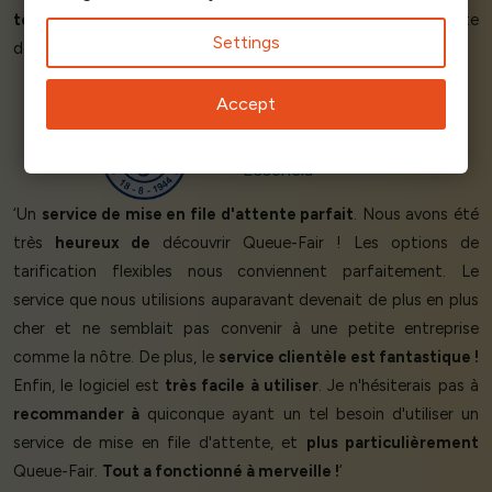
temps d'arrêt
ou de retard, même lors d'événements à forte
Settings
demande.’
Accept
Elton M - CEO & Founder
Essencia
‘Un
service de mise en file d'attente parfait
. Nous avons été
très
heureux de
découvrir Queue-Fair ! Les options de
tarification flexibles nous conviennent parfaitement. Le
service que nous utilisions auparavant devenait de plus en plus
cher et ne semblait pas convenir à une petite entreprise
comme la nôtre. De plus, le
service clientèle est fantastique !
Enfin, le logiciel est
très facile à utiliser
. Je n'hésiterais pas à
recommander à
quiconque ayant un tel besoin d'utiliser un
service de mise en file d'attente, et
plus particulièrement
Queue-Fair.
Tout a fonctionné à merveille !
’