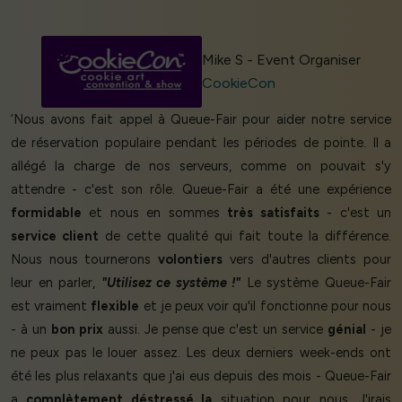
Mike S - Event Organiser
CookieCon
‘Nous avons fait appel à Queue-Fair pour aider notre service
de réservation populaire pendant les périodes de pointe. Il a
allégé la charge de nos serveurs, comme on pouvait s'y
attendre - c'est son rôle. Queue-Fair a été une expérience
formidable
et nous en sommes
très satisfaits
- c'est un
service client
de cette qualité qui fait toute la différence.
Nous nous tournerons
volontiers
vers d'autres clients pour
leur en parler,
"Utilisez ce système !"
Le système Queue-Fair
est vraiment
flexible
et je peux voir qu'il fonctionne pour nous
- à un
bon prix
aussi. Je pense que c'est un service
génial
- je
ne peux pas le louer assez. Les deux derniers week-ends ont
été les plus relaxants que j'ai eus depuis des mois - Queue-Fair
a
complètement déstressé la
situation pour nous. J'irais