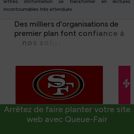
lettres d'information se transformer en lectures
incontournables très attendues.
D
e
s
m
i
l
l
i
e
r
s
d
'
o
r
g
a
n
i
s
a
t
i
o
n
s
d
e
p
r
e
m
i
e
r
p
l
a
n
f
o
n
t
c
o
n
f
i
a
n
c
e
à
n
o
s
s
o
l
u
t
i
o
n
s
d
e
f
i
l
e
d
'
a
t
t
e
n
t
e
Arrêtez de faire planter votre site
web avec Queue-Fair