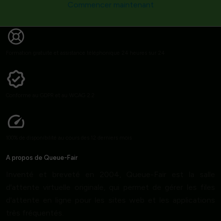
Commencer maintenant
Formation gratuite et assistance téléphonique 24 heures sur 24
Conforme au GDPR et au WCAG 2.2
100% de disponibilité au cours des 12 derniers mois
A propos de Queue-Fair
Inventé et breveté en 2004, Queue-Fair est la salle
d'attente virtuelle originale, qui permet de gérer les files
d'attente en ligne pour les sites web et les applications
très fréquentés.