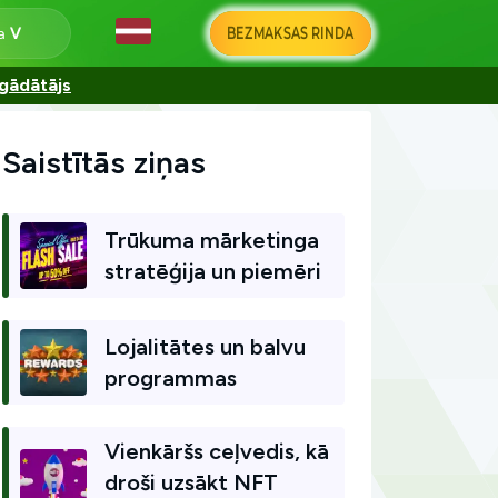
BEZMAKSAS RINDA
na
gādātājs
Saistītās ziņas
Trūkuma mārketinga
stratēģija un piemēri
Lojalitātes un balvu
programmas
Vienkāršs ceļvedis, kā
droši uzsākt NFT