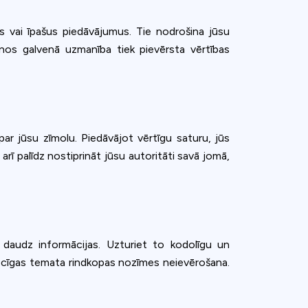
mus vai īpašus piedāvājumus. Tie nodrošina jūsu
enos galvenā uzmanība tiek pievērsta vērtības
 par jūsu zīmolu. Piedāvājot vērtīgu saturu, jūs
 arī palīdz nostiprināt jūsu autoritāti savā jomā,
k daudz informācijas. Uzturiet to kodolīgu un
spēcīgas temata rindkopas nozīmes neievērošana.