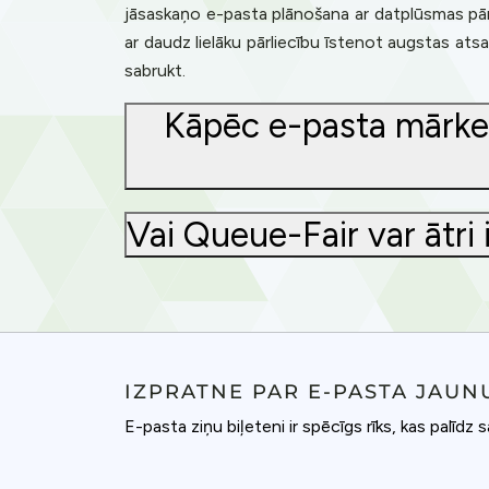
jāsaskaņo e-pasta plānošana ar datplūsmas pārva
ar daudz lielāku pārliecību īstenot augstas atsa
sabrukt.
Kāpēc e-pasta mārket
Vai Queue-Fair var ātri
IZPRATNE PAR E-PASTA JAUN
E-pasta ziņu biļeteni ir spēcīgs rīks, kas palīdz 