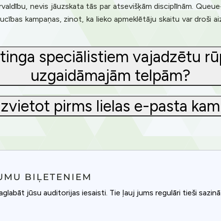
ldību, nevis jāuzskata tās par atsevišķām disciplīnām. Queue-Fa
ucības kampaņas, zinot, ka lieko apmeklētāju skaitu var droši ai
inga speciālistiem vajadzētu rūp
uzgaidāmajām telpām?
 izvietot pirms lielas e-pasta ka
UMU BIĻETENIEM
saglabāt jūsu auditorijas iesaisti. Tie ļauj jums regulāri tieši saz