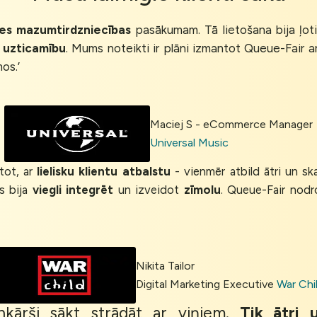
stes mazumtirdzniecības
pasākumam. Tā lietošana bija ļoti
s
uzticamību
. Mums noteikti ir plāni izmantot Queue-Fair 
os.’
Maciej S - eCommerce Manager
Universal Music
tot, ar
lielisku klientu atbalstu
- vienmēr atbild ātri un ska
s bija
viegli integrēt
un izveidot
zīmolu
. Queue-Fair nodr
Nikita Tailor
Digital Marketing Executive
War Chi
nkārši sākt strādāt ar viņiem.
Tik ātri 