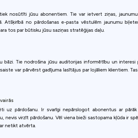
s tiek nosūtīti jūsu abonentiem. Tie var ietvert ziņas, jaunu
olā. Atšķirībā no pārdošanas e-pasta vēstulēm jaunumu biļet
ra tos par būtisku jūsu saziņas stratēģijas daļu.
ntu bāzi. Tie nodrošina jūsu auditorijas informētību un interesi
aiste var pārvērst gadījuma lasītājus par lojāliem klientiem. Tas
zvairās
entēti uz pārdošanu. Ir svarīgi nepārslogot abonentus ar pārā
u, nevis virzīt pārdošanu. Vēl viena bieži sastopama kļūda ir 
r netikt atvērta.