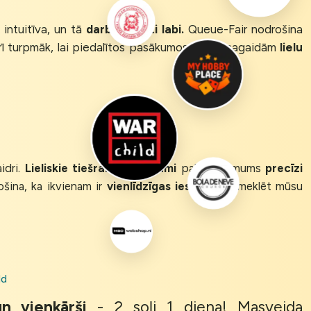
 intuitīva, un tā
darbojās ļoti labi.
Queue-Fair nodrošina
arī turpmāk, lai piedalītos pasākumos, kuros sagaidām
lielu
idri.
Lieliskie tiešraides ziņojumi
palīdzēja mums
precīzi
ošina, ka ikvienam ir
vienlīdzīgas iespējas
apmeklēt mūsu
ld
un vienkārši
- 2 soļi 1 diena! Masveida