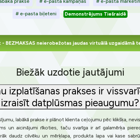
labākā prakse
# e-pasta kampaņas
# e-pasta mārket
# e-pasta biļeteni
Demonstrējums Tiešraidē
t
- BEZMAKSAS neierobežotas jaudas virtuālā uzgaidāmā t
Biežāk uzdotie jautājumi
u izplatīšanas prakses ir vissvar
izraisīt datplūsmas pieaugumu?
umu, labākā prakse ir plānot klienta ceļojumu pēc klikšķa, nevis
šums un aicinājumi rīkoties, taču svarīga ir arī galamērķa pie
s pārāk daudz cilvēku un mērķlapa, produkta lapa vai kase s