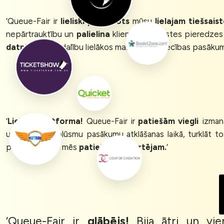
‘Queue-Fair ir
lieliski piemērots
mūsu
lielajam tiešsai
nepārtrauktību un
palielina
klientu tiešsaistes pieredze
datplūsmu
un dalību lielākos mazumtirdzniecības pasākum
‘
Lieliska platforma!
Queue-Fair ir
patiešām viegli
izman
uzraudzīt datplūsmu pasākumu atklāšanas laikā, turklāt to
pasākumus, ko mēs
patiešām novērtējam.
’
‘Queue-Fair ir
glābējs!
Bija ātri un vie