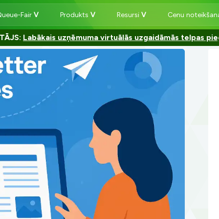
Queue-Fair
Produkts
Resursi
Cenu noteikša
TĀJS:
Labākais uzņēmuma virtuālās uzgaidāmās telpas pie