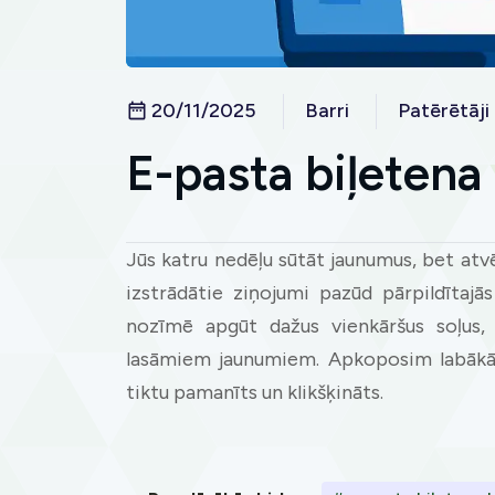
20/11/2025
Barri
Patērētāji
E-pasta biļetena
Jūs katru nedēļu sūtāt jaunumus, bet atvē
izstrādātie ziņojumi pazūd pārpildītajā
nozīmē apgūt dažus vienkāršus soļus, 
lasāmiem jaunumiem. Apkoposim labākās 
tiktu pamanīts un klikšķināts.