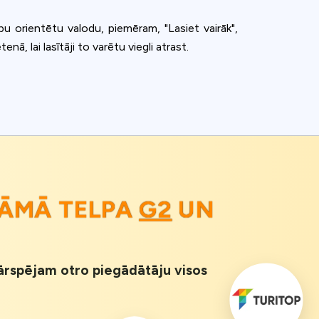
bu orientētu valodu, piemēram, "Lasiet vairāk",
enā, lai lasītāji to varētu viegli atrast.
ĀMĀ TELPA
G2
UN
 Pārspējam otro piegādātāju visos