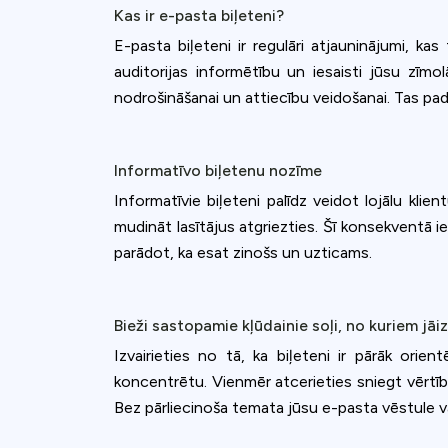
Kas ir e-pasta biļeteni?
E-pasta biļeteni ir regulāri atjauninājumi, ka
auditorijas informētību un iesaisti jūsu zīm
nodrošināšanai un attiecību veidošanai. Tas pada
Informatīvo biļetenu nozīme
Informatīvie biļeteni palīdz veidot lojālu klie
mudināt lasītājus atgriezties. Šī konsekventā ies
parādot, ka esat zinošs un uzticams.
Bieži sastopamie kļūdainie soļi, no kuriem jāi
Izvairieties no tā, ka biļeteni ir pārāk ori
koncentrētu. Vienmēr atcerieties sniegt vērtīb
Bez pārliecinoša temata jūsu e-pasta vēstule va