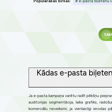
Populārākās birkas:
# e-pasta biļetenu 
Sāk
Kādas e-pasta biļeten
Ja e-pasta kampaņa varētu radīt pēkšņu pieprasīj
auditorijas segmentācija, laika grafiks, rado
komerciālu neveiksmi, ja vienlaicīgi ieroda