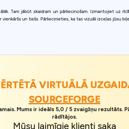
 tālāk. Tam jābūt skaidram un pārliecinošam. Izmantojiet uz rīcī
vienkāršs un tiešs. Pārliecinieties, ka tas vizuāli izceļas jūsu biļet
VĒRTĒTĀ VIRTUĀLĀ UZGAID
SOURCEFORGE
jamais. Mums ir ideāls 5,0 / 5 zvaigžņu rezultāts.
rādītājos.
Mūsu
laimīgie klienti
saka