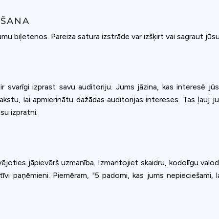
OŠANA
numu biļetenos. Pareiza satura izstrāde var izšķirt vai sagraut j
 ir svarīgi izprast savu auditoriju. Jums jāzina, kas interesē 
kstu, lai apmierinātu dažādas auditorijas intereses. Tas ļauj j
u izpratni.
kavējoties jāpievērš uzmanība. Izmantojiet skaidru, kodolīgu valo
tīvi paņēmieni. Piemēram, "5 padomi, kas jums nepieciešami, lai