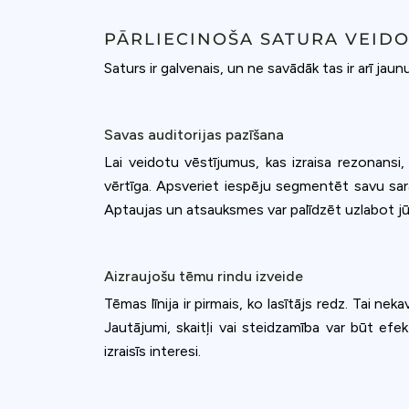
PĀRLIECINOŠA SATURA VEID
Saturs ir galvenais, un ne savādāk tas ir arī jau
Savas auditorijas pazīšana
Lai veidotu vēstījumus, kas izraisa rezonansi,
vērtīga. Apsveriet iespēju segmentēt savu sara
Aptaujas un atsauksmes var palīdzēt uzlabot jūs
Aizraujošu tēmu rindu izveide
Tēmas līnija ir pirmais, ko lasītājs redz. Tai ne
Jautājumi, skaitļi vai steidzamība var būt efek
izraisīs interesi.