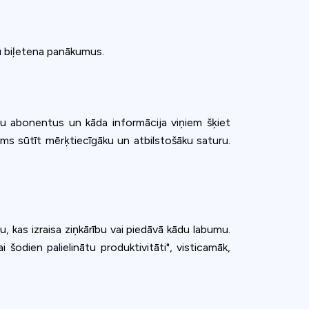
ūsu biļetena panākumus.
jūsu abonentus un kāda informācija viņiem šķiet
ums sūtīt mērķtiecīgāku un atbilstošāku saturu.
du, kas izraisa ziņkārību vai piedāvā kādu labumu.
 šodien palielinātu produktivitāti", visticamāk,