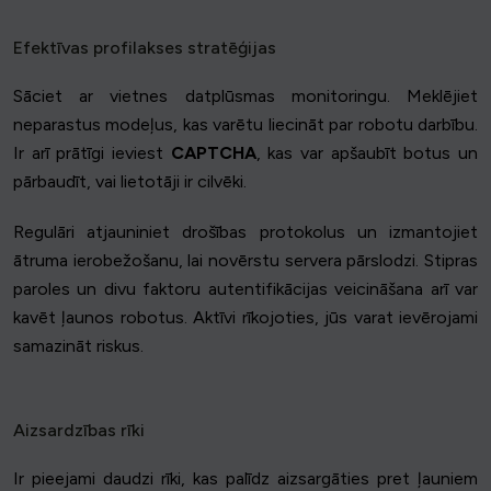
Efektīvas profilakses stratēģijas
Sāciet ar vietnes datplūsmas monitoringu. Meklējiet
neparastus modeļus, kas varētu liecināt par robotu darbību.
Ir arī prātīgi ieviest
CAPTCHA
, kas var apšaubīt botus un
pārbaudīt, vai lietotāji ir cilvēki.
Regulāri atjauniniet drošības protokolus un izmantojiet
ātruma ierobežošanu, lai novērstu servera pārslodzi. Stipras
paroles un divu faktoru autentifikācijas veicināšana arī var
kavēt ļaunos robotus. Aktīvi rīkojoties, jūs varat ievērojami
samazināt riskus.
Aizsardzības rīki
Ir pieejami daudzi rīki, kas palīdz aizsargāties pret ļauniem