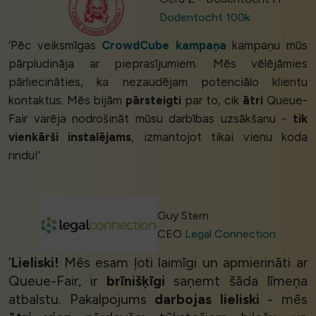
Dodentocht 100k
‘Pēc veiksmīgas
CrowdCube kampaņa
kampaņu mūs
pārpludināja ar pieprasījumiem. Mēs vēlējāmies
pārliecināties, ka nezaudējam potenciālo klientu
kontaktus. Mēs bijām
pārsteigti
par to, cik
ātri
Queue-
Fair varēja nodrošināt mūsu darbības uzsākšanu -
tik
vienkārši instalējams
, izmantojot tikai vienu koda
rindu!’
Guy Stern
CEO
Legal Connection
‘
Lieliski!
Mēs esam ļoti laimīgi un apmierināti ar
Queue-Fair, ir
brīnišķīgi
saņemt šāda līmeņa
atbalstu. Pakalpojums
darbojas lieliski
- mēs