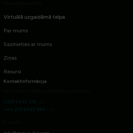
Noderīgas saites
Virtuālā uzgaidāmā telpa
Par mums
Sazinieties ar mums
Ziņas
Resursi
Kontaktinformācija
24 stundu atbalsta palīdzības dienests
0333 5432 108
UK
+44 203 6422 994
Intl
E-pasts