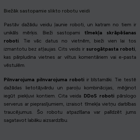
Biežāk sastopamie slikto robotu veidi
Pastāv dažādu veidu ļaunie roboti, un katram no tiem ir
unikāls mērķis. Bieži sastopami
tīmekļa skrāpēšanas
roboti
. Tie vāc datus no vietnēm, bieži vien lai tos
izmantotu bez atļaujas. Cits veids ir
surogātpasta roboti
,
kas pārpludina vietnes ar viltus komentāriem vai e-pasta
vēstulēm.
Pilnvarojuma pilnvarojuma roboti
ir bīstamāki. Tie testē
dažādas lietotājvārdu un paroļu kombinācijas, mēģinot
iegūt piekļuvi kontiem. Cita veida
DDoS roboti
pārslogo
serverus ar pieprasījumiem, izraisot tīmekļa vietņu darbības
traucējumus. Šo robotu atpazīšana var palīdzēt jums
sagatavot labāku aizsardzību.