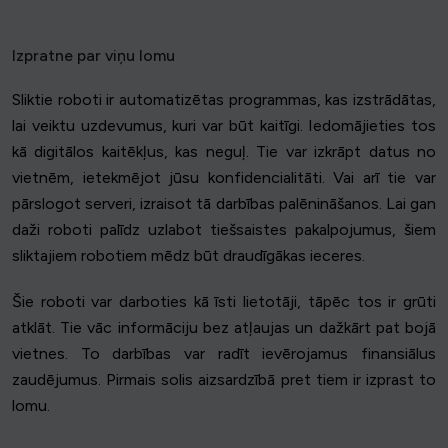
Izpratne par viņu lomu
Sliktie roboti ir automatizētas programmas, kas izstrādātas,
lai veiktu uzdevumus, kuri var būt kaitīgi. Iedomājieties tos
kā digitālos kaitēkļus, kas neguļ. Tie var izkrāpt datus no
vietnēm, ietekmējot jūsu konfidencialitāti. Vai arī tie var
pārslogot serveri, izraisot tā darbības palēnināšanos. Lai gan
daži roboti palīdz uzlabot tiešsaistes pakalpojumus, šiem
sliktajiem robotiem mēdz būt draudīgākas ieceres.
Šie roboti var darboties kā īsti lietotāji, tāpēc tos ir grūti
atklāt. Tie vāc informāciju bez atļaujas un dažkārt pat bojā
vietnes. To darbības var radīt ievērojamus finansiālus
zaudējumus. Pirmais solis aizsardzībā pret tiem ir izprast to
lomu.