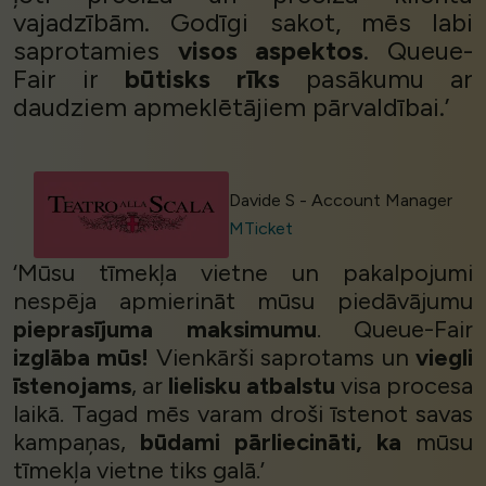
vajadzībām. Godīgi sakot, mēs labi
saprotamies
visos aspektos
. Queue-
Fair ir
būtisks rīks
pasākumu ar
daudziem apmeklētājiem pārvaldībai.’
Davide S - Account Manager
MTicket
‘Mūsu tīmekļa vietne un pakalpojumi
nespēja apmierināt mūsu piedāvājumu
pieprasījuma maksimumu
. Queue-Fair
izglāba mūs!
Vienkārši saprotams un
viegli
īstenojams
, ar
lielisku atbalstu
visa procesa
laikā. Tagad mēs varam droši īstenot savas
kampaņas,
būdami pārliecināti, ka
mūsu
tīmekļa vietne tiks galā.’