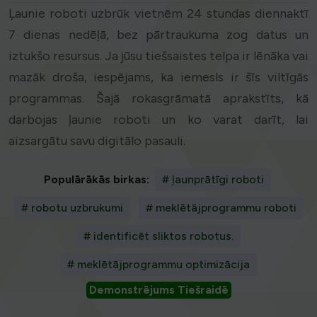
Ļaunie roboti uzbrūk vietnēm 24 stundas diennaktī
7 dienas nedēļā, bez pārtraukuma zog datus un
iztukšo resursus. Ja jūsu tiešsaistes telpa ir lēnāka vai
mazāk droša, iespējams, ka iemesls ir šīs viltīgās
programmas. Šajā rokasgrāmatā aprakstīts, kā
darbojas ļaunie roboti un ko varat darīt, lai
aizsargātu savu digitālo pasauli.
Populārākās birkas:
# ļaunprātīgi roboti
# robotu uzbrukumi
# meklētājprogrammu roboti
# identificēt sliktos robotus.
# meklētājprogrammu optimizācija
Demonstrējums Tiešraidē