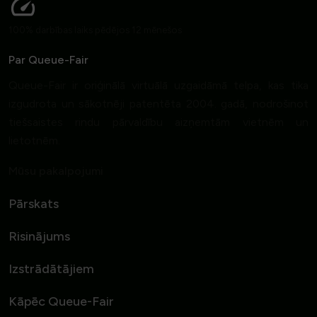
100% darbības laiks pēdējos 12 mēnešos
Par Queue-Fair
Queue-Fair ir oriģinālā virtuālā uzgaidāmā telpa, kas tika
izgudrota un sākotnēji patentēta 2004. gadā, nodrošinot
tiešsaistes rindu pārvaldību aizņemtām vietnēm un
lietotnēm.
Mūsu pakalpojumi
Pārskats
Risinājums
Izstrādātājiem
Kāpēc Queue-Fair