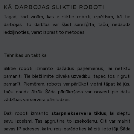
KĀ DARBOJAS SLIKTIE ROBOTI
Tagad, kad zinām, kas ir sliktie roboti, izpētīsim, kā tie
darbojas. To darbība var šķist sarežģīta, taču, nedaudz
iedziļinoties, varat izprast to metodes.
Tehnikas un taktika
Sliktie roboti izmanto dažādus paņēmienus, lai netiktu
pamanīti. Tie bieži imitē cilvēka uzvedību, tāpēc tos ir grūti
pamanīt. Piemēram, robots var pārlūkot vietni tāpat kā jūs,
taču daudz ātrāk. Šāda pārlūkošana var novest pie datu
zādzības vai servera pārslodzes.
Daži roboti izmanto
starpniekservera tīklus
, lai slēptu
savu izcelsmi. Tas apgrūtina to izsekošanu. Citi var mainīt
savas IP adreses, katru reizi parādoties kā citi lietotāji. Šāda