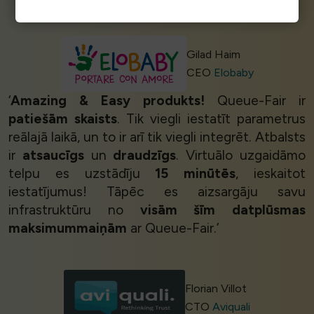
Gilad Haim
CEO
Elobaby
‘
Amazing & Easy produkts!
Queue-Fair ir
patiešām skaists
. Tik viegli iestatīt parametrus
reālajā laikā, un to ir arī tik viegli integrēt. Atbalsts
ir
atsaucīgs
un
draudzīgs
. Virtuālo uzgaidāmo
telpu es uzstādīju
15 minūtēs
, ieskaitot
iestatījumus! Tāpēc es aizsargāju savu
infrastruktūru no
visām šīm datplūsmas
maksimummaiņām
ar Queue-Fair.’
Florian Villot
CTO
Aviquali