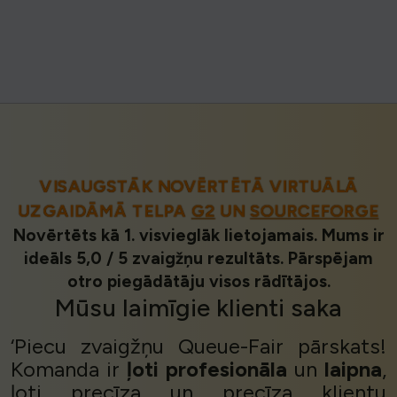
VISAUGSTĀK NOVĒRTĒTĀ VIRTUĀLĀ
UZGAIDĀMĀ TELPA
G2
UN
SOURCEFORGE
Novērtēts kā 1. visvieglāk lietojamais. Mums ir
ideāls 5,0 / 5 zvaigžņu rezultāts. Pārspējam
otro piegādātāju visos rādītājos.
Mūsu
laimīgie klienti
saka
‘Piecu zvaigžņu Queue-Fair pārskats!
Komanda ir
ļoti profesionāla
un
laipna
,
ļoti precīza un precīza klientu