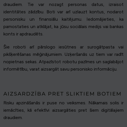
draudiem. Tie var nozagt personas datus, izraisot
identitātes zādzību. Boti var arī uzlauzt kontus, nodarot
personisku un finansiālu kaitējumu. Iedomājieties, ka
pamostaties un atklājat, ka jūsu sociālais medijs vai bankas
konts ir apdraudēts.
Šie roboti arī pārslogo iesūtnes ar surogātpasta vai
pikšķerēšanas mēģinājumiem. Uzķeršanās uz tiem var radīt
nopietnas sekas. Atpazīstot robotu pazīmes un saglabājot
informētību, varat aizsargāt savu personisko informāciju.
AIZSARDZĪBA PRET SLIKTIEM BOTIEM
Risku apzināšanās ir puse no veiksmes. Nākamais solis ir
iemācīties, kā efektīvi aizsargāties pret šiem digitālajiem
draudiem.