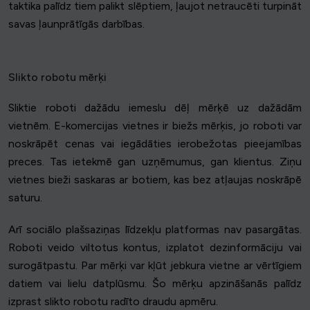
taktika palīdz tiem palikt slēptiem, ļaujot netraucēti turpināt
savas ļaunprātīgās darbības.
Slikto robotu mērķi
Sliktie roboti dažādu iemeslu dēļ mērķē uz dažādām
vietnēm. E-komercijas vietnes ir biežs mērķis, jo roboti var
noskrāpēt cenas vai iegādāties ierobežotas pieejamības
preces. Tas ietekmē gan uzņēmumus, gan klientus. Ziņu
vietnes bieži saskaras ar botiem, kas bez atļaujas noskrāpē
saturu.
Arī sociālo plašsaziņas līdzekļu platformas nav pasargātas.
Roboti veido viltotus kontus, izplatot dezinformāciju vai
surogātpastu. Par mērķi var kļūt jebkura vietne ar vērtīgiem
datiem vai lielu datplūsmu. Šo mērķu apzināšanās palīdz
izprast slikto robotu radīto draudu apmēru.