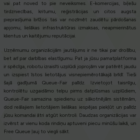
vai pat noved to pie neveiksmes. E-komercijas, biļešu
tirdzniecības, kritumu, reģistrācijas un citos augsta
pieprasījuma brīžos tas var nozīmēt zaudētu pārdošanas
apjomu, lielākas infrastruktūras izmaksas, neapmierinātus
klientus un kaitējumu reputācijai.
Uzņēmumu organizācijām jautājums ir ne tikai par drošību,
bet arī par darbības elastīgumu. Pat ja jūsu pamatplatforma
ir spēcīga, robotu izraisīti uzplūdi joprojām var patērēt jaudu
un izspiest īstos lietotājus visnepiemērotākajā brīdī. Tieši
šajā gadījumā Queue-Fair palīdz. Izvietojot taisnīgu,
kontrolētu uzgaidāmo telpu pirms datplūsmas uzplūdiem,
Queue-Fair samazina spiedienu uz sākotnējām sistēmām,
dod reālajiem lietotājiem lielākas iespējas piekļūt un palīdz
jūsu komandai ātri atgūt kontroli. Daudzas organizācijas var
izvērst ar vienu koda rindiņu aptuveni piecu minūšu laikā, un
Free Queue ļauj to viegli sākt.