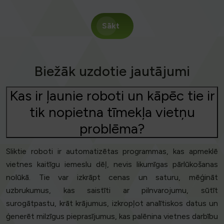
Sākt
Biežāk uzdotie jautājumi
Kas ir ļaunie roboti un kāpēc tie ir
tik nopietna tīmekļa vietņu
problēma?
Sliktie roboti ir automatizētas programmas, kas apmeklē
vietnes kaitīgu iemeslu dēļ, nevis likumīgas pārlūkošanas
nolūkā. Tie var izkrāpt cenas un saturu, mēģināt
uzbrukumus, kas saistīti ar pilnvarojumu, sūtīt
surogātpastu, krāt krājumus, izkropļot analītiskos datus un
ģenerēt milzīgus pieprasījumus, kas palēnina vietnes darbību