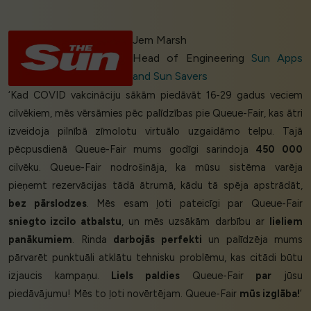
Jem Marsh
Head of Engineering
Sun Apps
and Sun Savers
‘Kad COVID vakcināciju sākām piedāvāt 16-29 gadus veciem
cilvēkiem, mēs vērsāmies pēc palīdzības pie Queue-Fair, kas ātri
izveidoja pilnībā zīmolotu virtuālo uzgaidāmo telpu. Tajā
pēcpusdienā Queue-Fair mums godīgi sarindoja
450 000
cilvēku. Queue-Fair nodrošināja, ka mūsu sistēma varēja
pieņemt rezervācijas tādā ātrumā, kādu tā spēja apstrādāt,
bez pārslodzes
. Mēs esam ļoti pateicīgi par Queue-Fair
sniegto izcilo atbalstu
, un mēs uzsākām darbību ar
lieliem
panākumiem
. Rinda
darbojās perfekti
un palīdzēja mums
pārvarēt punktuāli atklātu tehnisku problēmu, kas citādi būtu
izjaucis kampaņu.
Liels paldies
Queue-Fair
par
jūsu
piedāvājumu! Mēs to ļoti novērtējam. Queue-Fair
mūs izglāba!
’