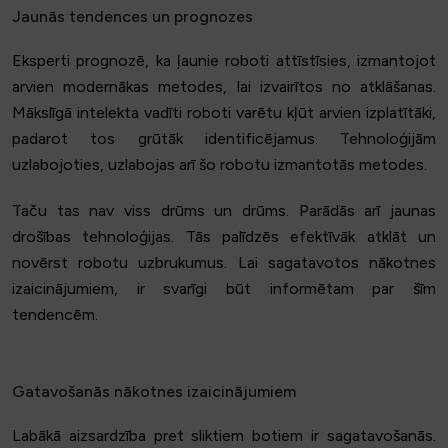
Jaunās tendences un prognozes
Eksperti prognozē, ka ļaunie roboti attīstīsies, izmantojot
arvien modernākas metodes, lai izvairītos no atklāšanas.
Mākslīgā intelekta vadīti roboti varētu kļūt arvien izplatītāki,
padarot tos grūtāk identificējamus. Tehnoloģijām
uzlabojoties, uzlabojas arī šo robotu izmantotās metodes.
Taču tas nav viss drūms un drūms. Parādās arī jaunas
drošības tehnoloģijas. Tās palīdzēs efektīvāk atklāt un
novērst robotu uzbrukumus. Lai sagatavotos nākotnes
izaicinājumiem, ir svarīgi būt informētam par šīm
tendencēm.
Gatavošanās nākotnes izaicinājumiem
Labākā aizsardzība pret sliktiem botiem ir sagatavošanās.