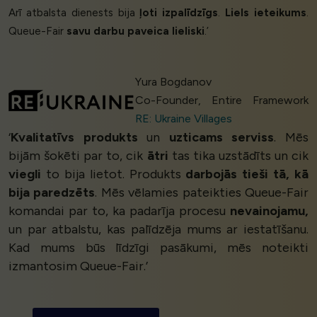
Arī atbalsta dienests bija
ļoti izpalīdzīgs
.
Liels ieteikums
.
Queue-Fair
savu darbu paveica lieliski
.’
Yura Bogdanov
Co-Founder, Entire Framework
RE: Ukraine Villages
‘
Kvalitatīvs produkts
un
uzticams serviss
. Mēs
bijām šokēti par to, cik
ātri
tas tika uzstādīts un cik
viegli
to bija lietot. Produkts
darbojās tieši tā, kā
bija paredzēts
. Mēs vēlamies pateikties Queue-Fair
komandai par to, ka padarīja procesu
nevainojamu,
un par atbalstu, kas palīdzēja mums ar iestatīšanu.
Kad mums būs līdzīgi pasākumi, mēs noteikti
izmantosim Queue-Fair.’