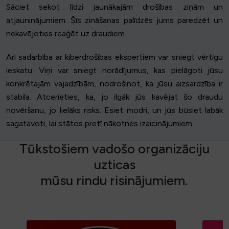
Sāciet sekot līdzi jaunākajām drošības ziņām un
atjauninājumiem. Šīs zināšanas palīdzēs jums paredzēt un
nekavējoties reaģēt uz draudiem.
Arī sadarbība ar kiberdrošības ekspertiem var sniegt vērtīgu
ieskatu. Viņi var sniegt norādījumus, kas pielāgoti jūsu
konkrētajām vajadzībām, nodrošinot, ka jūsu aizsardzība ir
stabila. Atcerieties, ka, jo ilgāk jūs kavējat šo draudu
novēršanu, jo lielāks risks. Esiet modri, un jūs būsiet labāk
sagatavoti, lai stātos pretī nākotnes izaicinājumiem.
T
ū
k
s
t
o
š
i
e
m
v
a
d
o
š
o
o
r
g
a
n
i
z
ā
c
i
j
u
u
z
t
i
c
a
s
m
ū
s
u
r
i
n
d
u
r
i
s
i
n
ā
j
u
m
i
e
m
.