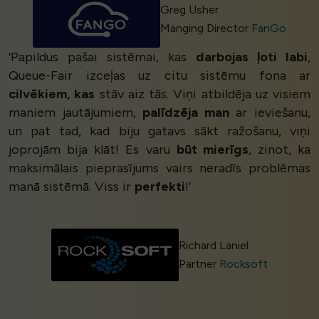
Greg Usher
Manging Director
FanGo
‘Papildus pašai sistēmai, kas
darbojas ļoti labi
,
Queue-Fair izceļas uz citu sistēmu fona ar
cilvēkiem, kas
stāv aiz tās. Viņi atbildēja uz visiem
maniem jautājumiem,
palīdzēja man
ar ieviešanu,
un pat tad, kad biju gatavs sākt ražošanu, viņi
joprojām bija klāt! Es varu
būt mierīgs
, zinot, ka
maksimālais pieprasījums vairs neradīs problēmas
manā sistēmā. Viss ir
perfekti
!’
Richard Laniel
Partner
Rocksoft