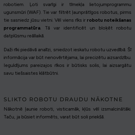
robotiem. Ļoti svarīgi ir tīmekļa lietojumprogrammu
ugunsmūri (WAF). Tie var filtrēt ļaunprātīgos robotus, pirms
tie sasniedz jūsu vietni. Vēl viens rīks ir
robotu noteikšanas
programmatūra
. Tā var identificēt un bloķēt robotu
datplūsmu reāllaikā.
Daži rīki piedāvā analīzi, sniedzot ieskatu robotu uzvedībā. Šī
informācija var būt nenovērtējama, lai precizētu aizsardzību.
Ieguldījums pareizajos rīkos ir būtisks solis, lai aizsargātu
savu tiešsaistes klātbūtni.
SLIKTO ROBOTU DRAUDU NĀKOTNE
Nākotnē ļaunie roboti, visticamāk, kļūs vēl izsmalcinātāki.
Taču, ja būsiet informēts, varat būt soli priekšā.