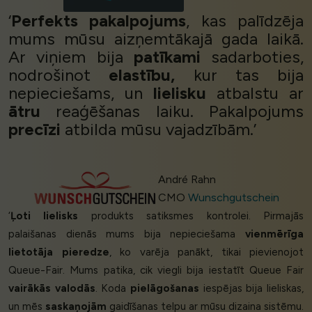
‘
Perfekts pakalpojums
, kas palīdzēja
mums mūsu aizņemtākajā gada laikā.
Ar viņiem bija
patīkami
sadarboties,
nodrošinot
elastību,
kur tas bija
nepieciešams, un
lielisku
atbalstu ar
ātru
reaģēšanas laiku. Pakalpojums
precīzi
atbilda mūsu vajadzībām.’
André Rahn
CMO
Wunschgutschein
‘
Ļoti lielisks
produkts satiksmes kontrolei. Pirmajās
palaišanas dienās mums bija nepieciešama
vienmērīga
lietotāja pieredze
, ko varēja panākt, tikai pievienojot
Queue-Fair. Mums patika, cik viegli bija iestatīt Queue Fair
vairākās valodās
. Koda
pielāgošanas
iespējas bija lieliskas,
un mēs
saskaņojām
gaidīšanas telpu ar mūsu dizaina sistēmu.