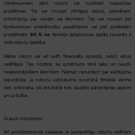
Uzņēmumiem slikti roboti var nozīmēt nopietnas
problēmas. Tie var nozagt vērtīgus datus, piemēram,
informāciju par cenām vai klientiem. Tas var novest pie
konkurences priekšrocību zaudēšanas vai pat juridiskām
problēmām.
60 % no
tīmekļa datplūsmas dažās nozarēs ir
tieši robotu darbība.
Sliktie roboti var arī radīt finansiālu spriedzi, radot viltus
vadītājus. Tas nozīmē, ka uzņēmumi tērē laiku un naudu
neeksistējošiem klientiem. Nemaz nerunājot par kaitējumu
reputācijai, ja robotu uzbrukuma rezultātā tīmekļa vietne
tiek iznīcināta, kā rezultātā tiek zaudēti pārdošanas apjomi
un uzticība.
Draudi indivīdiem
Arī privātpersonas saskaras ar ļaunprātīgu robotu radītiem