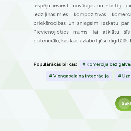
iespēju ieviest inovācijas un elastīgi 
iedziļināsimies kompozitīvās komerc
priekšrocības un sniegsim ieskatu par 
Pievienojieties mums, lai atklātu šīs
potenciālu, kas ļaus uzlabot jūsu digitālās
Populārākās birkas:
# Komercija bez galva
# Viengabalaina integrācija
# Uzņ
Sāk