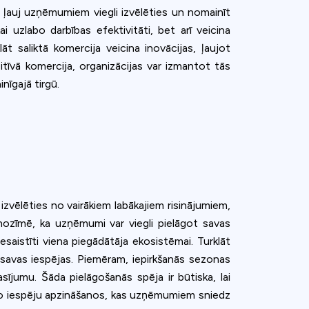
a ļauj uzņēmumiem viegli izvēlēties un nomainīt
 uzlabo darbības efektivitāti, bet arī veicina
āt saliktā komercija veicina inovācijas, ļaujot
tīvā komercija, organizācijas var izmantot tās
nīgajā tirgū.
vēlēties no vairākiem labākajiem risinājumiem,
 nozīmē, ka uzņēmumi var viegli pielāgot savas
aistīti viena piegādātāja ekosistēmai. Turklāt
savas iespējas. Piemēram, iepirkšanās sezonas
sījumu. Šāda pielāgošanās spēja ir būtiska, lai
r šo iespēju apzināšanos, kas uzņēmumiem sniedz