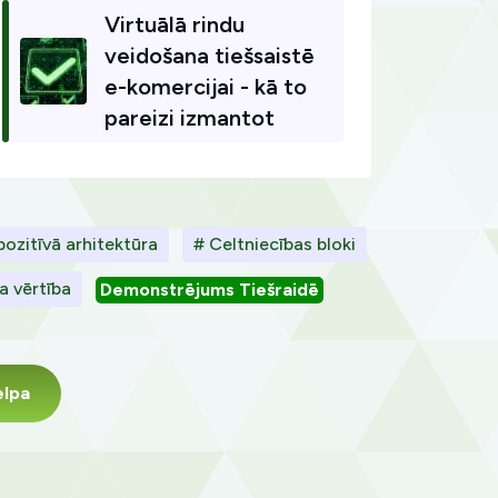
Virtuālā rindu
veidošana tiešsaistē
e-komercijai - kā to
pareizi izmantot
ozitīvā arhitektūra
# Celtniecības bloki
a vērtība
Demonstrējums Tiešraidē
elpa