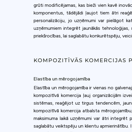
grūti modificējamas, kas bieži vien kavē inovā
komponentus, tādējādi ļaujot tiem ātri reaģēt
personalizāciju, jo uzņēmumi var pielāgot katr
uzņēmumiem integrēt jaunākās tehnoloģijas, ne
priekšrocības, lai saglabātu konkurētspēju, veici
KOMPOZITĪVĀS KOMERCIJAS 
Elastība un mērogojamība
Elastība un mērogojamība ir vienas no galvena
kompozitīvā komercija ļauj organizācijām izve
sistēmas, reaģējot uz tirgus tendencēm, jauni
kompozitīvā komercija atbalsta mērogojamību,
maksimuma laikā uzņēmumi var ātri integrēt pap
saglabātu veiktspēju un klientu apmierinātību.