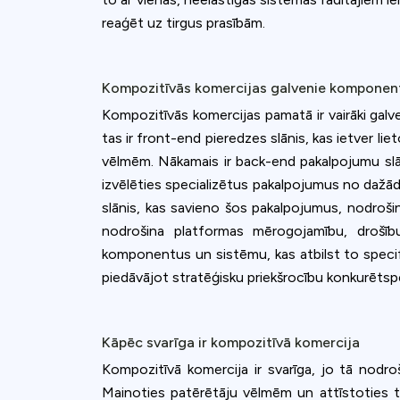
accept all c
reaģēt uz tirgus prasībām.
Kompozitīvās komercijas galvenie komponen
Kompozitīvās komercijas pamatā ir vairāki gal
tas ir front-end pieredzes slānis, kas ietver lie
vēlmēm. Nākamais ir back-end pakalpojumu slān
izvēlēties specializētus pakalpojumus no dažād
slānis, kas savieno šos pakalpojumus, nodrošin
nodrošina platformas mērogojamību, drošīb
komponentus un sistēmu, kas atbilst to specifis
piedāvājot stratēģisku priekšrocību konkurētspē
Kāpēc svarīga ir kompozitīvā komercija
Kompozitīvā komercija ir svarīga, jo tā nodro
Mainoties patērētāju vēlmēm un attīstoties t