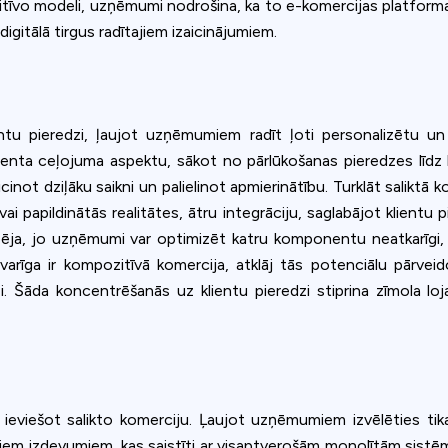
tīvo modeli, uzņēmumi nodrošina, ka to e-komercijas platforma v
gitālā tirgus radītajiem izaicinājumiem.
ntu pieredzi, ļaujot uzņēmumiem radīt ļoti personalizētu un v
enta ceļojuma aspektu, sākot no pārlūkošanas pieredzes līdz 
cinot dziļāku saikni un palielinot apmierinātību. Turklāt saliktā 
ai papildinātās realitātes, ātru integrāciju, saglabājot klient
ktspēja, jo uzņēmumi var optimizēt katru komponentu neatkarīgi
arīga ir kompozitīvā komercija, atklāj tās potenciālu pārveido
dzi. Šāda koncentrēšanās uz klientu pieredzi stiprina zīmola lo
, ieviešot salikto komerciju. Ļaujot uzņēmumiem izvēlēties ti
zīgiem izdevumiem, kas saistīti ar visaptverošām monolītām sistē