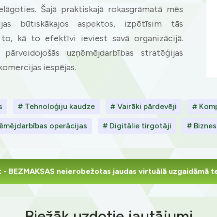
pielāgoties. Šajā praktiskajā rokasgrāmatā mēs
ijas būtiskākajos aspektos, izpētīsim tās
to, kā to efektīvi ieviest savā organizācijā.
 pārveidojošās uzņēmējdarbības stratēģijas
 komercijas iespējas.
s
# Tehnoloģiju kaudze
# Vairāki pārdevēji
# Komp
ēmējdarbības operācijas
# Digitālie tirgotāji
# Biznes
t
- BEZMAKSAS neierobežotas jaudas virtuālā uzgaidāmā t
Biežāk uzdotie jautājumi