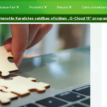
Queue-Fair
Produkts
Resursi
Cenu noteikša
ienotās Karalistes valdības oficiālais „G-Cloud 15“ progr