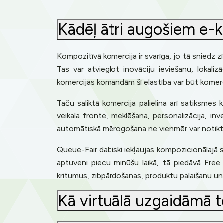
Kādēļ ātri augošiem e-k
Kompozitīvā komercija ir svarīga, jo tā sniedz 
Tas var atvieglot inovāciju ieviešanu, lokali
komercijas komandām šī elastība var būt komerci
Taču saliktā komercija palielina arī satiksmes k
veikala fronte, meklēšana, personalizācija, in
automātiskā mērogošana ne vienmēr var notikt pi
Queue-Fair dabiski iekļaujas kompozicionālajā s
aptuveni piecu minūšu laikā, tā piedāvā Fr
kritumus, zibpārdošanas, produktu palaišanu u
Kā virtuālā uzgaidāmā t