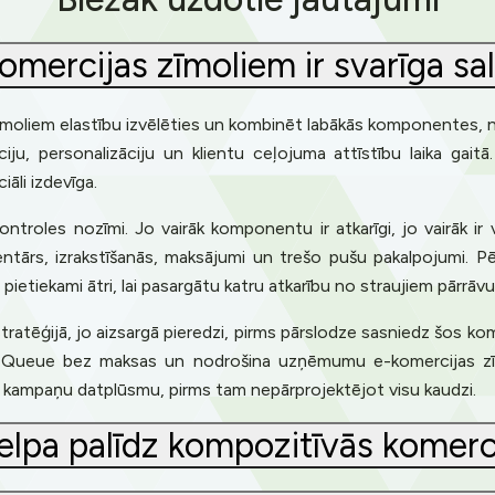
omercijas zīmoliem ir svarīga sa
zīmoliem elastību izvēlēties un kombinēt labākās komponentes, nev
zāciju, personalizāciju un klientu ceļojuma attīstību laika g
āli izdevīga.
ontroles nozīmi. Jo vairāk komponentu ir atkarīgi, jo vairāk ir 
ventārs, izrakstīšanās, maksājumi un trešo pušu pakalpojumi. P
etiekami ātri, lai pasargātu katru atkarību no straujiem pārrāv
tratēģijā, jo aizsargā pieredzi, pirms pārslodze sasniedz šos ko
ee Queue bez maksas un nodrošina uzņēmumu e-komercijas zīm
n kampaņu datplūsmu, pirms tam nepārprojektējot visu kaudzi.
elpa palīdz kompozitīvās komerci