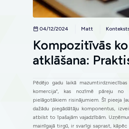
04/12/2024
Matt
Kontekst
Kompozitīvās ko
atklāšana: Prakti
Pēdējo gadu laikā mazumtirdzniecības 
komercija", kas nozīmē pāreju no
pielāgotākiem risinājumiem. Šī pieeja ļ
dažādu piegādātāju komponentus, izvei
atbilst to īpašajām vajadzībām. Uzņēmum
mainīgajā tirgū, ir svarīgi saprast, kāpē