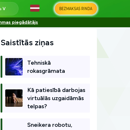
BEZMAKSAS RINDA
na
ammas piegādātājs
Saistītās ziņas
Tehniskā
rokasgrāmata
Kā patiesībā darbojas
virtuālās uzgaidāmās
telpas?
Sneikera robotu,