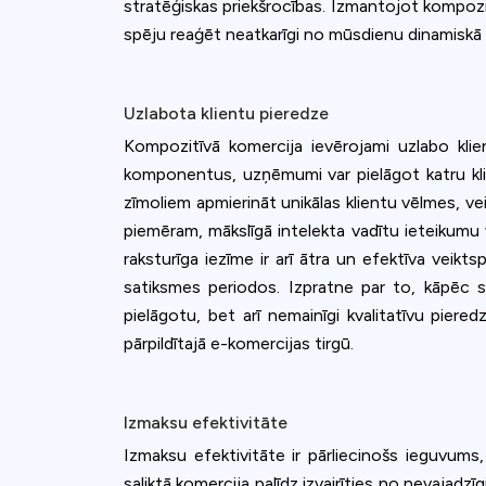
stratēģiskas priekšrocības. Izmantojot kompozi
spēju reaģēt neatkarīgi no mūsdienu dinamiskā di
Uzlabota klientu pieredze
Kompozitīvā komercija ievērojami uzlabo klie
komponentus, uzņēmumi var pielāgot katru kli
zīmoliem apmierināt unikālas klientu vēlmes, vei
piemēram, mākslīgā intelekta vadītu ieteikumu v
raksturīga iezīme ir arī ātra un efektīva vei
satiksmes periodos. Izpratne par to, kāpēc sv
pielāgotu, bet arī nemainīgi kvalitatīvu piere
pārpildītajā e-komercijas tirgū.
Izmaksu efektivitāte
Izmaksu efektivitāte ir pārliecinošs ieguvums
saliktā komercija palīdz izvairīties no nevajad