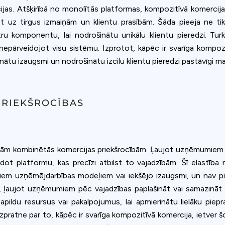
cijas. Atšķirībā no monolītās platformas, kompozitīvā komercij
 uz tirgus izmaiņām un klientu prasībām. Šāda pieeja ne tikai
u komponentu, lai nodrošinātu unikālu klientu pieredzi. Turkl
pārveidojot visu sistēmu. Izprotot, kāpēc ir svarīga kompozi
nātu izaugsmi un nodrošinātu izcilu klientu pieredzi pastāvīgi mai
PRIEKŠROCĪBAS
jām kombinētās komercijas priekšrocībām. Ļaujot uzņēmumiem iz
idot platformu, kas precīzi atbilst to vajadzībām. Šī elastība
em uzņēmējdarbības modeļiem vai iekšējo izaugsmi, un nav pies
 ļaujot uzņēmumiem pēc vajadzības paplašināt vai samazināt 
ildu resursus vai pakalpojumus, lai apmierinātu lielāku piepra
 Izpratne par to, kāpēc ir svarīga kompozitīvā komercija, ietve