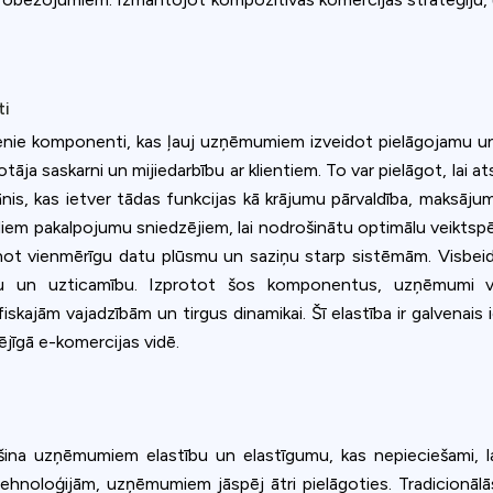
ookie usage or use settings to manage categories individually.
Settings
Accept
ti
venie komponenti, kas ļauj uzņēmumiem izveidot pielāgojamu un
totāja saskarni un mijiedarbību ar klientiem. To var pielāgot, lai a
is, kas ietver tādas funkcijas kā krājumu pārvaldība, maksāj
iem pakalpojumu sniedzējiem, lai nodrošinātu optimālu veiktspēj
ot vienmērīgu datu plūsmu un saziņu starp sistēmām. Visbeidzo
u un uzticamību. Izprotot šos komponentus, uzņēmumi var e
kajām vajadzībām un tirgus dinamikai. Šī elastība ir galvenais 
jīgā e-komercijas vidē.
šina uzņēmumiem elastību un elastīgumu, kas nepieciešami, lai 
ehnoloģijām, uzņēmumiem jāspēj ātri pielāgoties. Tradicionāl