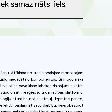
iek samazināts liels
ošanu. Atšķirībā no tradicionālajām monolītajām
ažādu piegādātāju komponentus. Šī modulārākā
 Izvēloties savā klasē labākos risinājumus katrai
stīgu un ātri reaģējošu tirdzniecības platformu.
oģiju attīstība notiek strauji. Izpratne par to,
 efektīvi paplašināt savu darbību, neierobežojot
ence. You can
, uzņēmumi var saglabāt konkurētspēju un spēju