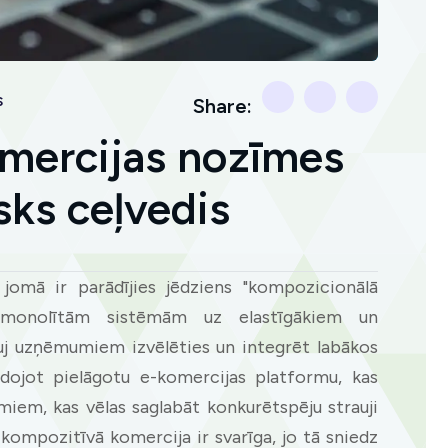
s
Share:
mercijas nozīmes
sks ceļvedis
jomā ir parādījies jēdziens "kompozicionālā
 monolītām sistēmām uz elastīgākiem un
auj uzņēmumiem izvēlēties un integrēt labākos
dojot pielāgotu e-komercijas platformu, kas
iem, kas vēlas saglabāt konkurētspēju strauji
c kompozitīvā komercija ir svarīga, jo tā sniedz