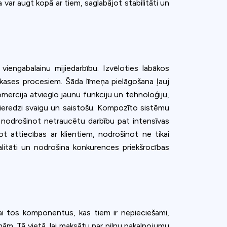
ar augt kopā ar tiem, saglabājot stabilitāti un
iengabalainu mijiedarbību. Izvēloties labākos
kases procesiem. Šāda līmeņa pielāgošana ļauj
komercija atvieglo jaunu funkciju un tehnoloģiju,
u pieredzi svaigu un saistošu. Kompozīto sistēmu
, nodrošinot netraucētu darbību pat intensīvas
t attiecības ar klientiem, nodrošinot ne tikai
jalitāti un nodrošina konkurences priekšrocības
kai tos komponentus, kas tiem ir nepieciešami,
mām. Tā vietā, lai maksātu par pilnu pakalpojumu