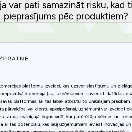
ja var pati samazināt risku, kad t
pieprasījums pēc produktiem?
IZPRATNE
omercijas platformu izveidei, kas uzsver elastīgumu un pielāg
, kompozitīvā komercija ļauj uzņēmumiem savienot dažādus d
savas platformas, lai tās labāk atbilstu to unikālajām prasībām.
a pārvaldībai vai klientu apkalpošanai, uzņēmumi var izveidot ela
Privacy
u strauji mainīgajā tirgus vidē, kur patērētāju vēlmes un tehnol
tīta ar tās potenciālu, kas ļauj uzņēmumiem ieviest inovācijas un
om uses cookies to provide content and improve your experi
 ierobežojumiem. Izmantojot kompozitīvās komercijas stratēģiju