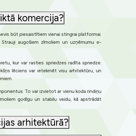
liktā komercija?
is būt piesaistītiem vienai stingrai platformai.
aitā. Strauji augošiem zīmoliem un uzņēmumu e-
vietu, kur var rasties spriedzes radīta spriedze:
ēkšņs lēciens var ietekmēt visu arhitektūru, un
umiem.
mponentus. To var izvietot ar vienu koda rindiņu
oliem godīgu un stabilu veidu, kā apstrādāt
jas arhitektūrā?