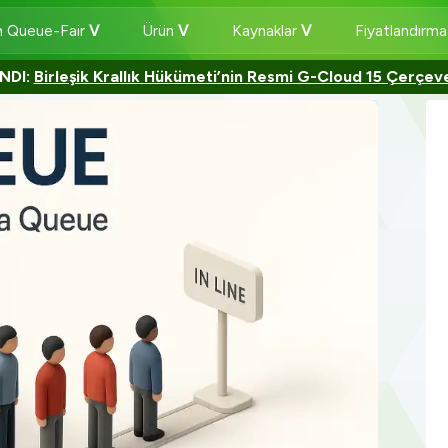
 Queue-Fair
Ürün
Kaynaklar
Fiyatlandırm
NDI:
Birleşik Krallık Hükümeti’nin Resmi G-Cloud 15 Çerçev