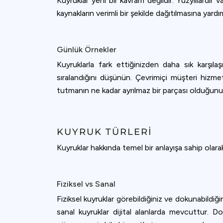
Kuyruklar yeni bir kavram değildir. Yüzyıllardır 
kaynakların verimli bir şekilde dağıtılmasına yar
Günlük Örnekler
Kuyruklarla fark ettiğinizden daha sık karşılaş
sıralandığını düşünün. Çevrimiçi müşteri hizmetle
tutmanın ne kadar ayrılmaz bir parçası olduğun
KUYRUK TÜRLERI
Kuyruklar hakkında temel bir anlayışa sahip olarak
Fiziksel vs Sanal
Fiziksel kuyruklar görebildiğiniz ve dokunabildiği
sanal kuyruklar dijital alanlarda mevcuttur. D