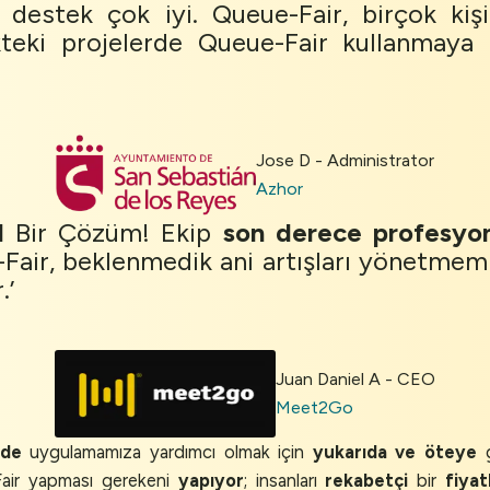
 destek çok iyi. Queue-Fair, birçok ki
kteki projelerde Queue-Fair kullanmaya
Jose D - Administrator
Azhor
l
Bir Çözüm! Ekip
son derece profesyo
-Fair, beklenmedik ani artışları yönetme
.’
Juan Daniel A - CEO
Meet2Go
nde
uygulamamıza yardımcı olmak için
yukarıda ve öteye
g
Fair yapması gerekeni
yapıyor
; insanları
rekabetçi
bir
fiyat