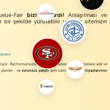
ueue-Fair
bizi kurtardı!
Anlaşılması ve
r bir şekilde yürütebilir ve web sitemizin
Savers
riyor. Platformumuzla etkileşim kurarken tüm müşterilere adil ve
ir günde! - ve
sorunsuz çalıştı
, aynı zamanda ekip
ihtiyaçlarımızı