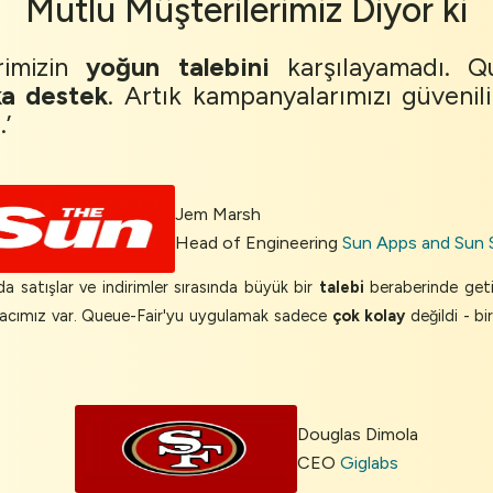
Mutlu Müşterilerimiz
Diyor ki
rimizin
yoğun talebini
karşılayamadı. Q
ka destek
. Artık kampanyalarımızı güvenili
.’
Jem Marsh
Head of Engineering
Sun Apps and Sun 
da satışlar ve indirimler sırasında büyük bir
talebi
beraberinde geti
acımız var. Queue-Fair'yu uygulamak sadece
çok kolay
değildi - b
Douglas Dimola
CEO
Giglabs