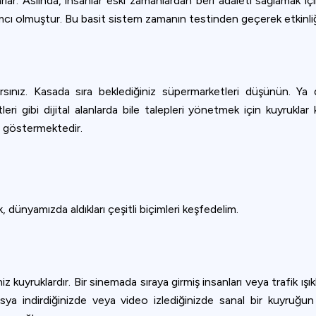
varlar. Aslında, insanlar eski zamanlardan beri adaleti sağlamak i
dımcı olmuştur. Bu basit sistem zamanın testinden geçerek etkinliği
ırsınız. Kasada sıra beklediğiniz süpermarketleri düşünün. Ya d
ri gibi dijital alanlarda bile talepleri yönetmek için kuyruklar k
u göstermektedir.
, dünyamızda aldıkları çeşitli biçimleri keşfedelim.
niz kuyruklardır. Bir sinemada sıraya girmiş insanları veya trafik 
osya indirdiğinizde veya video izlediğinizde sanal bir kuyruğ