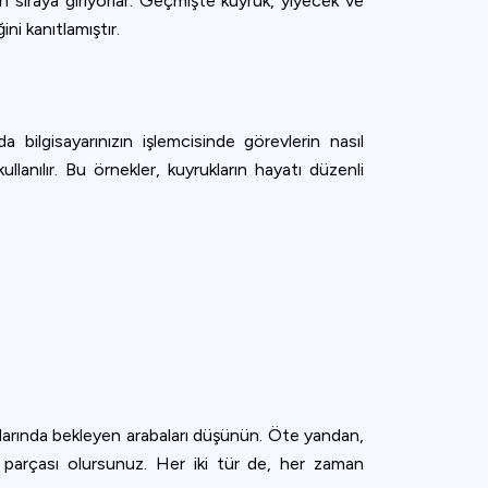
çin sıraya giriyorlar. Geçmişte kuyruk, yiyecek ve
ni kanıtlamıştır.
a bilgisayarınızın işlemcisinde görevlerin nasıl
ullanılır. Bu örnekler, kuyrukların hayatı düzenli
ışıklarında bekleyen arabaları düşünün. Öte yandan,
un parçası olursunuz. Her iki tür de, her zaman