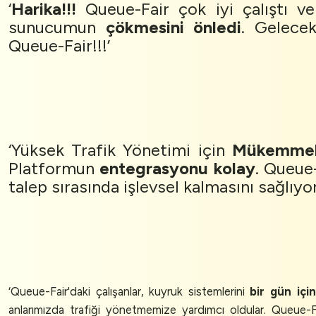
‘
Harika!!!
Queue-Fair çok iyi çalıştı ve
sunucumun
çökmesini önledi
. Gelece
Queue-Fair!!!’
‘Yüksek Trafik Yönetimi için
Mükemme
Platformun
entegrasyonu kolay
. Queue
talep sırasında işlevsel kalmasını sağlıyor
‘Queue-Fair'daki çalışanlar, kuyruk sistemlerini
bir gün içi
anlarımızda trafiği yönetmemize yardımcı oldular. Queue-