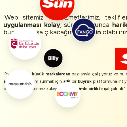
‘Web sitemiz ve hizmetlerimiz, teklifle
uygulanması kolay
, süreç boyunca
hari
bununla başa çıkacağından
emin
olabiliriz
‘Piyasadaki
en büyük markalardan
bazılarıyla çalışıyoruz ve bu 
acısız
bir deneyim sunmak için
adil
bir
kuyruk
platformuna ihtiy
anladı
ve hedeflerimize ulaşmak için
bizimle birlikte çalışabildi
.’