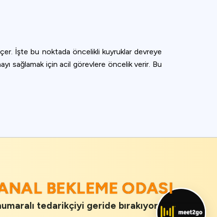
geçer. İşte bu noktada öncelikli kuyruklar devreye
şmayı sağlamak için acil görevlere öncelik verir. Bu
SANAL BEKLEME ODASI
numaralı tedarikçiyi geride bırakıyor.