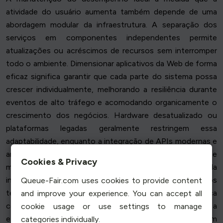
atividade do usuário aumenta também depende de uma
abordagem modular da infraestrutura. A separação dos
serviços em componentes independentes permite
atualizações ou acréscimos de recursos sem interromper
todo o ambiente. Dimensionar aplicativos da Web de forma
eficaz significa garantir que cada parte do sistema possa
crescer individualmente, melhorando a resiliência durante
eventos de alto tráfego e acomodando organicamente o
crescimento dos negócios. Hardware desatualizado ou
plataformas legadas geralmente restringem essa
adaptabilidade, enquanto a integração de APIs modernas e
arquiteturas de software permite uma interoperabilidade
Cookies & Privacy
mais suave. Um foco estratégico na modernização da
infraestrutura, no monitoramento de recursos e nos
Queue-Fair.com uses cookies to provide content
testes contínuos garante que a escalabilidade permaneça
and improve your experience. You can accept all
consistente. Ao adotar estruturas flexíveis e manter a
cookie usage or use settings to manage
eficiência em todas as camadas, as organizações podem
categories individually.