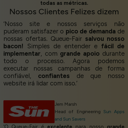
todas as métricas.
Nossos
Clientes Felizes
dizem
‘Nosso site e nossos serviços não
puderam satisfazer o
pico de demanda
de
nossas ofertas. Queue-Fair
salvou nosso
bacon!
Simples de entender e
fácil de
implementar
, com
grande apoio
durante
todo o processo. Agora podemos
executar nossas campanhas de forma
confiável,
confiantes
de que nosso
website irá lidar com isso.’
Jem Marsh
Head of Engineering
Sun Apps
and Sun Savers
‘O Queue-Fair é
excelente
para nosso
grande