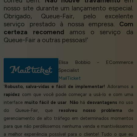
correu bem.
Não houve travamento
em
nosso site durante um lançamento especial.
Obrigado, Queue-Fair, pelo excelente
serviço prestado à nossa empresa.
Com
certeza recomend
amos o serviço da
Queue-Fair a outras pessoas!’
Elisa Bobbio - ECommerce
Specialist
MailTicket
‘
Robusto, salva-vidas e fácil de implementar!
Adoramos a
rapidez
com que você pode começar a usá-lo e com uma
interface
muito fácil de usar
.
Não
há
desvantagens
no uso
do Queue-Fair, que
resolveu nosso problema
de
gerenciamento de alto tráfego em determinados momentos
para que não perdêssemos nenhuma venda e mantivéssemos
a melhor experiência possível para o cliente! Tudo o que eu