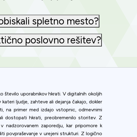
 obiskali spletno mesto?
ktično poslovno rešitev?
število uporabnikov hkrati. V digitalnih okoljih
ateri ljudje, zahteve ali dejanja čakajo, dokler
i, na primer med izdajo vstopnic, odmevnimi
li dostopati hkrati, preobremenilo storitev. Z
ni v nadzorovanem zaporedju, kar pripomore k
ence. You can
ti povpraševanje v urejeni strukturi. Z logično