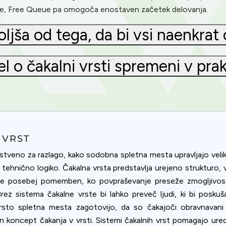
ode, Free Queue pa omogoča enostaven začetek delovanja.
oljša od tega, da bi vsi naenkrat
 o čakalni vrsti spremeni v pra
 VRST
tveno za razlago, kako sodobna spletna mesta upravljajo veliko 
tehnično logiko. Čakalna vrsta predstavlja urejeno strukturo, v k
 še posebej pomemben, ko povpraševanje preseže zmogljivost
Privacy
ez sistema čakalne vrste bi lahko preveč ljudi, ki bi poskuša
 vrsto spletna mesta zagotovijo, da so čakajoči obravnava
om uses cookies to provide content and improve your experi
an koncept čakanja v vrsti. Sistemi čakalnih vrst pomagajo uredi