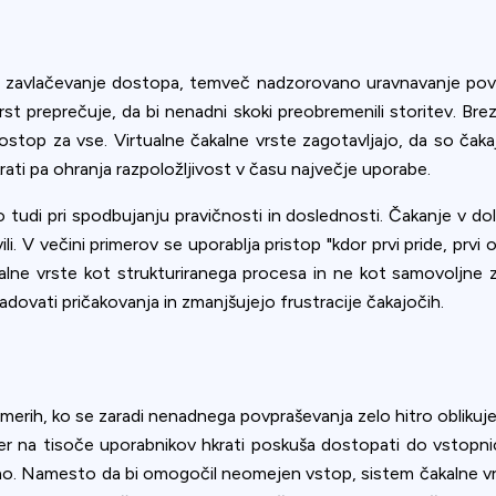
lj zavlačevanje dostopa, temveč nadzorovano uravnavanje povp
 vrst preprečuje, da bi nenadni skoki preobremenili storitev. Bre
stop za vse. Virtualne čakalne vrste zagotavljajo, da so čaka
ti pa ohranja razpoložljivost v času največje uporabe.
udi pri spodbujanju pravičnosti in doslednosti. Čakanje v dolg
. V večini primerov se uporablja pristop "kdor prvi pride, prvi 
akalne vrste kot strukturiranega procesa in ne kot samovoljn
dovati pričakovanja in zmanjšujejo frustracije čakajočih.
merih, ko se zaradi nenadnega povpraševanja zelo hitro oblikuje 
 kjer na tisoče uporabnikov hkrati poskuša dostopati do vstopnic
asno. Namesto da bi omogočil neomejen vstop, sistem čakalne vrs