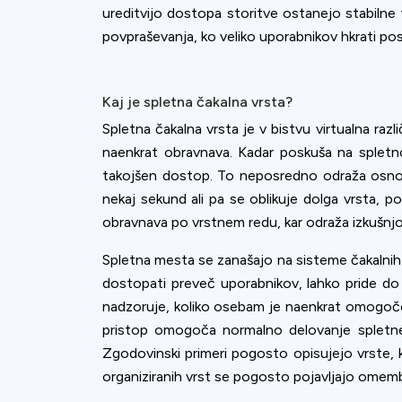
accept all c
ureditvijo dostopa storitve ostanejo stabil
povpraševanja, ko veliko uporabnikov hkrati pos
Kaj je spletna čakalna vrsta?
Spletna čakalna vrsta je v bistvu virtualna raz
naenkrat obravnava. Kadar poskuša na spletno
takojšen dostop. To neposredno odraža osnov
nekaj sekund ali pa se oblikuje dolga vrsta, p
obravnava po vrstnem redu, kar odraža izkušnjo 
Spletna mesta se zanašajo na sisteme čakalnih 
dostopati preveč uporabnikov, lahko pride do 
nadzoruje, koliko osebam je naenkrat omogoč
pristop omogoča normalno delovanje spletneg
Zgodovinski primeri pogosto opisujejo vrste, ki 
organiziranih vrst se pogosto pojavljajo omembe