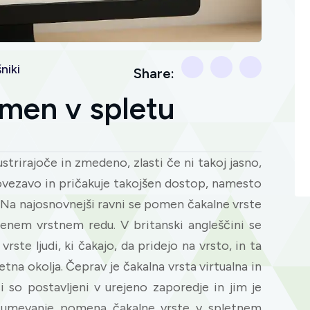
niki
Share:
omen v spletu
ustrirajoče in zmedeno, zlasti če ni takoj jasno,
povezavo in pričakuje takojšen dostop, namesto
i. Na najosnovnejši ravni se pomen čakalne vrste
očenem vrstnem redu. V britanski angleščini se
ste ljudi, ki čakajo, da pridejo na vrsto, in ta
na okolja. Čeprav je čakalna vrsta virtualna in
i so postavljeni v urejeno zaporedje in jim je
umevanje pomena čakalne vrste v spletnem