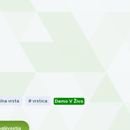
lna vrsta
# vrstica
Demo V Živo
ljivostjo