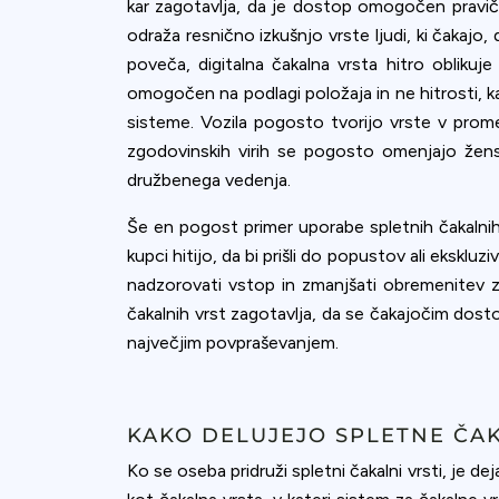
kar zagotavlja, da je dostop omogočen pravičn
odraža resnično izkušnjo vrste ljudi, ki čakajo
poveča, digitalna čakalna vrsta hitro oblikuje
omogočen na podlagi položaja in ne hitrosti, ka
sisteme. Vozila pogosto tvorijo vrste v prom
zgodovinskih virih se pogosto omenjajo ženske
družbenega vedenja.
Še en pogost primer uporabe spletnih čakalnih
kupci hitijo, da bi prišli do popustov ali eks
nadzorovati vstop in zmanjšati obremenitev
čakalnih vrst zagotavlja, da se čakajočim dost
največjim povpraševanjem.
KAKO DELUJEJO SPLETNE ČA
Ko se oseba pridruži spletni čakalni vrsti, je d