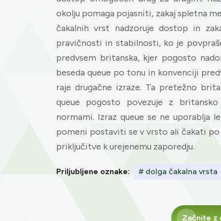
okolju pomaga pojasniti, zakaj spletna me
čakalnih vrst nadzoruje dostop in zak
pravičnosti in stabilnosti, ko je povpraš
predvsem britanska, kjer pogosto nadom
beseda queue po tonu in konvenciji pre
raje drugačne izraze. Ta pretežno brit
queue pogosto povezuje z britansko a
normami. Izraz queue se ne uporablja le
pomeni postaviti se v vrsto ali čakati po
priključitve k urejenemu zaporedju.
Priljubljene oznake:
# dolga čakalna vrsta
Začnite z