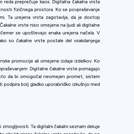
 reda preprečuje kaos. Digitalna čakalna vrsta
sotnosti fizičnega prostora. Ko se povpraševanje
gimi. Ta urejena vrsta zagotavlja, da je dostop
akalne vrste niso omejene na ljudi ali digitalne
i čemer se upoštevajo enaka urejena načela. V
 kako so čakalne vrste postale del vsakdanjega
nske promocije ali omejene izdaje izdelkov. Ko
ovpraševanjem. Digitalne čakalne vrste pomagajo
esto da bi omogočal neomejen promet, sistem
ti podpira bolj gladko uporabniško izkušnjo med
 zmogljivosti. Ta digitalni čakalni seznam deluje