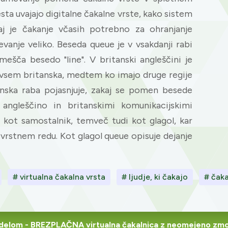
sta uvajajo digitalne čakalne vrste, kako sistem
aj je čakanje včasih potrebno za ohranjanje
evanje veliko. Beseda queue je v vsakdanji rabi
ešča besedo "line". V britanski angleščini je
dvsem britanska, medtem ko imajo druge regije
anska raba pojasnjuje, zakaj se pomen besede
ngleščino in britanskimi komunikacijskimi
 kot samostalnik, temveč tudi kot glagol, kar
 vrstnem redu. Kot glagol queue opisuje dejanje
# virtualna čakalna vrsta
# ljudje, ki čakajo
# čaka
 delom
- BREZPLAČNA virtualna čakalnica z neomejeno zmog