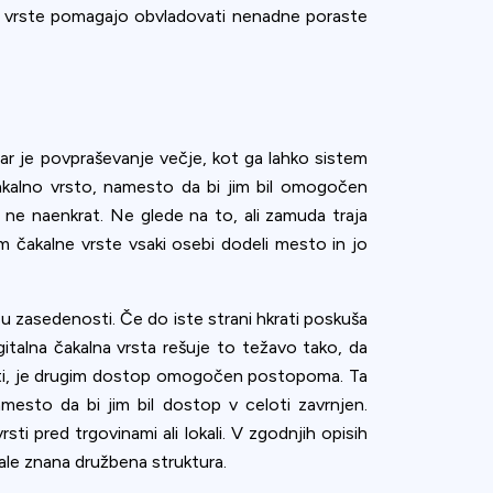
e vrste pomagajo obvladovati nenadne poraste
adar je povpraševanje večje, kot ga lahko sistem
čakalno vrsto, namesto da bi jim bil omogočen
e naenkrat. Ne glede na to, ali zamuda traja
em čakalne vrste vsaki osebi dodeli mesto in jo
u zasedenosti. Če do iste strani hkrati poskuša
italna čakalna vrsta rešuje to težavo tako, da
sti, je drugim dostop omogočen postopoma. Ta
esto da bi jim bil dostop v celoti zavrnjen.
sti pred trgovinami ali lokali. V zgodnjih opisih
tale znana družbena struktura.