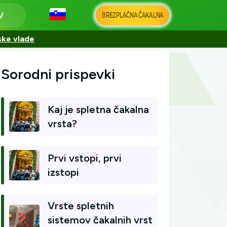
BREZPLAČNA ČAKALNA
ske vlade
Sorodni prispevki
Kaj je spletna čakalna
vrsta?
Prvi vstopi, prvi
izstopi
Vrste spletnih
sistemov čakalnih vrst