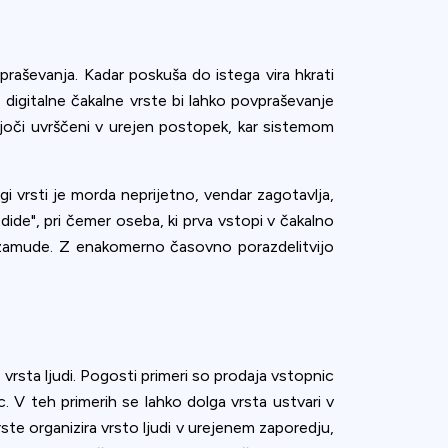
raševanja. Kadar poskuša do istega vira hkrati
z digitalne čakalne vrste bi lahko povpraševanje
joči uvrščeni v urejen postopek, kar sistemom
i vrsti je morda neprijetno, vendar zagotavlja,
odide", pri čemer oseba, ki prva vstopi v čakalno
e zamude. Z enakomerno časovno porazdelitvijo
vrsta ljudi. Pogosti primeri so prodaja vstopnic
. V teh primerih se lahko dolga vrsta ustvari v
te organizira vrsto ljudi v urejenem zaporedju,