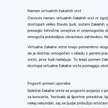
Namen virtualnih čakalnih vrst
Osnovni namen virtualnih čakalnih vrst ni zgo
dostopati veliko število ljudi, sistem čakalnih
preseglo tehnične omejitve in onemogočilo do
omogoča predvidljivo obravnavo zahtevkov, hkra
Virtualne čakalne vrste imajo pomembno vlogo t
da je dostop omogočen v skladu z jasnimi pravili
vrsto, prva tudi nadaljuje. To krepi pomen č
dostopa virtualne čakalne vrste pomagajo obvla
Pogosti primeri uporabe
Spletne čakalne vrste se pogosto pojavijo v pri
za koncerte, festivale ali športne prireditve,
nekaj sekundah, saj se ljudje pridružijo istoč