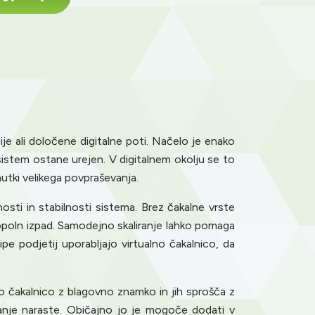
je ali določene digitalne poti. Načelo je enako
 sistem ostane urejen. V digitalnem okolju se to
nutki velikega povpraševanja.
sti in stabilnosti sistema. Brez čakalne vrste
opoln izpad. Samodejno skaliranje lahko pomaga
e podjetij uporabljajo virtualno čakalnico, da
o čakalnico z blagovno znamko in jih sprošča z
vanje naraste. Običajno jo je mogoče dodati v