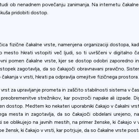
ookie usage or use settings to manage categories individually.
ne tudi ob nenadnem povečanju zanimanja. Na internetu čakaln
kuša pridobiti dostop.
Settings
Accept
ličica fizične čakalne vrste, namenjena organizaciji dostopa, k
 mesto hkrati vstopiti več ljudi, so ti uvrščeni v digitalno 
ni pomen čakalne vrste, kjer se dostop odobri zaporedno in n
ostopek zagotavlja, da so čakajoči obravnavani pravično. Sist
čakanja v vrsti, hkrati pa odpravlja omejitve fizičnega prostora.
vrst za upravljanje prometa in zaščito stabilnosti sistema v čas
preobremenitve strežnikov, kar povzroči napake ali izpade. Dig
en dostop. Medtem ko nekateri uporabniki čakajo v čakalni vr
a mesta in zagotavlja, da so čakajoči obdelani urejeno, nam
se oblikujejo na javnih mestih, na primer ženske, ki čakajo v vr
 žensk, ki čakajo v vrsti, kar potrjuje, da so čakalne vrste pos