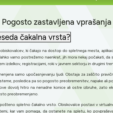
Pogosto zastavljena vprašanja
eseda čakalna vrsta?
biskovalcev, ki čakajo na dostop do spletnega mesta, aplikaci
ih lahko varno postrežemo naenkrat, jih mora nekaj počakati, da
 izdelkov, registracijami, roki v javnem sektorju in drugimi tre
njena samo upočasnjevanju ljudi. Obstaja za zaščito pravično
 sisteme, posledica pa so pogosto preobremenitev, napake ali p
ve dovolj hitro na nenadne konice ali ostre izbruhe, zato ekip
mesto preobremenjeno.
ošteno spletno čakalno vrsto. Obiskovalce postavi v virtualn
sistemi, kar vam pomaga, da ostanete na spletu, ko povpraše