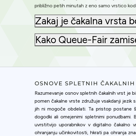
približno petih minutah z eno samo vrstico k
Zakaj je čakalna vrsta b
Kako Queue-Fair zamisel
OSNOVE SPLETNIH ČAKALNIH
Razumevanje osnov spletnih čakalnih vrst je bis
pomen čakalne vrste združuje vsakdanji jezik s 
jih ni mogoče obdelati. Ta pristop postane
Cookies & 
dogodki ali omejenimi spletnimi ponudbami. Br
uvrstitvijo uporabnikov v digitalno čakalno
Queue-Fair.c
ohranjanju učinkovitosti, hkrati pa ohranja zn