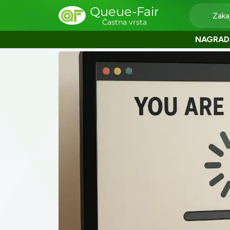
Queue-Fair
Zaka
Častna vrsta
NAGRAD