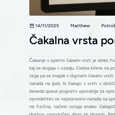
14/11/2025
Matthew
Potroš
Čakalna vrsta p
Čakanje v spletni čakalni vrsti je lahko fr
kaj se dogaja v ozadju. Oseba klikne na 
tega pa se znajde v digitalni čakalni vrst
nanaša na ljudi, ki čakajo v vrsti v dol
beseda queue pogosto uporablja za opis vr
opredelitev se neposredno nanaša na splet
ne fizična, načelo ostaja enako: čakajoč
dostop omogočen drug za drugim. Raz