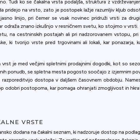
o. Tudi ko se čakalna vrsta podaljša, struktura z vzdrževanjem
, da pridejo na vrsto, zato je postopek lažje razumljiv kljub od
 jasno linijo, pri čemer se vsak novinec pridruži vrsti za dru
r odraža znano izkušnjo v resničnem svetu, ko stojimo v vrsti. Č
etu, na cestninskih postajah ali pri nadzorovanem vstopu, pr
, ki tvorijo vrste pred trgovinami ali lokali, kar ponazarja,
 vrst je med večjimi spletnimi prodajnimi dogodki, kot so sezo
kluzivnih ponudb, se spletna mesta pogosto soočajo z izjemnim p
 z razporeditvijo dostopa v daljšem časovnem obdobju. Nam
op odobri postopoma, kar pomaga ohranjati zmogljivost in hkra
KALNE VRSTE
ejansko dodana na čakalni seznam, ki nadzoruje dostop na podlagi