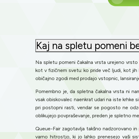
Kaj na spletu pomeni b
Na spletu pomeni čakalna vrsta urejeno vrsto o
kot v fizičnem svetu: ko pride več ljudi, kot j
običajno zgodi med prodajo vstopnic, lansiranjem
Pomembno je, da spletna čakalna vrsta ni name
vsak obiskovalec naenkrat udari na iste krhke
pri postopni rasti, vendar se pogosto ne odzo
oblikujejo povpraševanje, preden je spletno 
Queue-Fair zagotavlja takšno nadzorovano in p
varno hitrostjo, ki jo lahko prenesejo vaši 