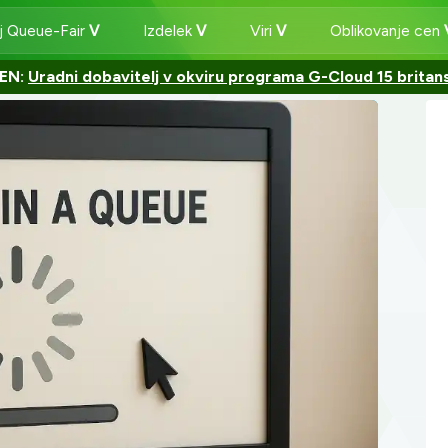
j Queue-Fair
Izdelek
Viri
Oblikovanje cen
EN:
Uradni dobavitelj v okviru programa G-Cloud 15 britan