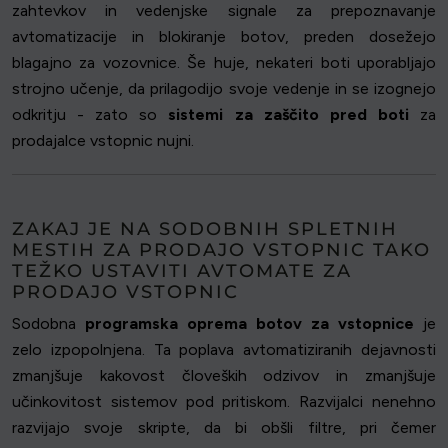
zahtevkov in vedenjske signale za prepoznavanje
avtomatizacije in blokiranje botov, preden dosežejo
blagajno za vozovnice. Še huje, nekateri boti uporabljajo
strojno učenje, da prilagodijo svoje vedenje in se izognejo
odkritju - zato so
sistemi za zaščito pred boti
za
prodajalce vstopnic nujni.
ZAKAJ JE NA SODOBNIH SPLETNIH
MESTIH ZA PRODAJO VSTOPNIC TAKO
TEŽKO USTAVITI AVTOMATE ZA
PRODAJO VSTOPNIC
Sodobna
programska oprema botov za vstopnice
je
zelo izpopolnjena. Ta poplava avtomatiziranih dejavnosti
zmanjšuje kakovost človeških odzivov in zmanjšuje
učinkovitost sistemov pod pritiskom. Razvijalci nenehno
razvijajo svoje skripte, da bi obšli filtre, pri čemer