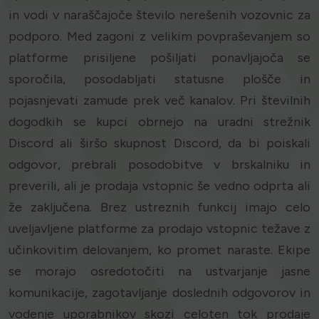
in vodi v naraščajoče število nerešenih vozovnic za
podporo. Med zagoni z velikim povpraševanjem so
platforme prisiljene pošiljati ponavljajoča se
sporočila, posodabljati statusne plošče in
pojasnjevati zamude prek več kanalov. Pri številnih
dogodkih se kupci obrnejo na uradni strežnik
Discord ali širšo skupnost Discord, da bi poiskali
odgovor, prebrali posodobitve v brskalniku in
preverili, ali je prodaja vstopnic še vedno odprta ali
že zaključena. Brez ustreznih funkcij imajo celo
uveljavljene platforme za prodajo vstopnic težave z
učinkovitim delovanjem, ko promet naraste. Ekipe
se morajo osredotočiti na ustvarjanje jasne
komunikacije, zagotavljanje doslednih odgovorov in
vodenje uporabnikov skozi celoten tok prodaje