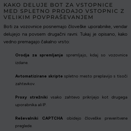
KAKO DELUJE BOT ZA VSTOPNICE
MED SPLETNO PRODAJO VSTOPNIC Z
VELIKIM POVPRAŠEVANJEM
Boti za vozovnice posnemajo človeške uporabnike, vendar
delujejo na povsem drugačni ravni. Tukaj je opisano, kako
vedno premagajo čakalno vrsto:
Orodja za spremljanje
spremljajo, kdaj so vozovnice
izdane.
Avtomatizirane skripte
spletno mesto preplavijo s tisoči
zahtevkov.
Proxy strežniki
vsako zahtevo prikrijejo kot drugega
uporabnika ali IP.
Reševalniki CAPTCHA
obidejo človeške preveritvene
preglede.