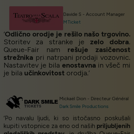
Davide S - Account Manager
MTicket
‘
Odlično orodje je rešilo našo trgovino.
Storitev za stranke je
zelo dobra
.
Queue-Fair nam
rešuje zasičenost
strežnika
pri natrpani prodaji vozovnic.
Nastavitev je bila
enostavna
in všeč mi
je bila
učinkovitost
orodja.’
Mickaël Dion - Directeur Général
Dark Smile Productions
‘Po navalu ljudi, ki so istočasno poskušali
kupiti vstopnice za eno od naših
priljubljenih
gledaliških predstav
, je družba Queue-Fair