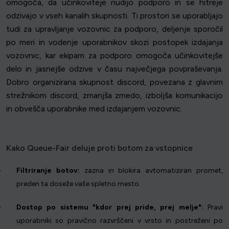
omogoča, da učinkoviteje nudijo podporo in se hitreje
odzivajo v vseh kanalih skupnosti. Ti prostori se uporabljajo
tudi za upravljanje vozovnic za podporo, deljenje sporočil
po meri in vodenje uporabnikov skozi postopek izdajanja
vozovnic, kar ekipam za podporo omogoča učinkovitejše
delo in jasnejše odzive v času največjega povpraševanja.
Dobro organizirana skupnost discord, povezana z glavnim
strežnikom discord, zmanjša zmedo, izboljša komunikacijo
in obvešča uporabnike med izdajanjem vozovnic.
Kako Queue-Fair deluje proti botom za vstopnice
Filtriranje botov:
zazna in blokira avtomatiziran promet,
preden ta doseže vaše spletno mesto.
Dostop po sistemu "kdor prej pride, prej melje":
Pravi
uporabniki so pravično razvrščeni v vrsto in postreženi po