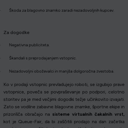
Škoda za blagovno znamko zaradi nezadovoljnih kupcev.
Za dogodke
Negativna publiciteta.
Škandali s preprodajanjem vstopnic.
Nezadovoljni oboževalci in manjša dolgoročna zvestoba.
Ko v prodaji vstopnic prevladujejo roboti, se izgubijo prave
vstopnice, poveča se povpraševanje po podpori, celotno
storitev pa je med večjimi dogodki težje učinkovito izvajati.
Zato se vodilne zabavne blagovne znamke, športne ekipe in
prizorišča obračajo na
sisteme virtualnih čakalnih vrst,
kot je Queue-Fair, da bi zaščitili prodajo na dan začetka