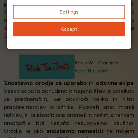
preprečiti preobremenitev strežnika
in našim strankam
Settings
omogoča, da zlahka vidijo, da so pravično razvrščene v čakalno
vrsto. Naše stranke lahko v realnem času spremljajo
napredovanje čakalne vrste. Izdelek in storitev podjetja
Accept
Queue-Fair
sta presegla naša pričakovanja
.’
Robin W - Organiser
Rock The Joint
‘
Enostavno orodje za uporabo
in
odzivna ekipa
.
Vsako soboto ponudimo omejeno število izdelkov
za prednaročilo, kar povzroči veliko in hitro
preobremenitev strežnika. Poiskati smo morali
rešitev, ki bi absorbirala promet in našim strankam
omogočila bolj tekočo nakupovalno izkušnjo.
Orodje je bilo
enostavno namestiti
na mojem