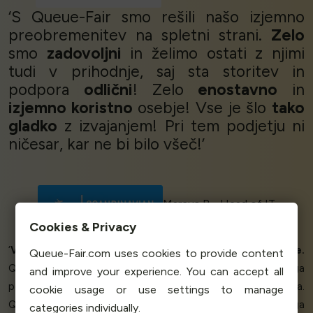
‘S Queue-Fair smo rešili našo izjemno
preobremenitev na spletni strani.
Zelo
smo
zadovoljni
in želimo ostati z njimi
tudi v prihodnje, saj sta storitev in
podpora
odlični
! Zelo
enostavno
in
izjemno koristno
osebje! Vse je šlo
tako
gladko
z izvajanjem! Pri tem podjetju ni
ničesar, kar ne bi bilo všeč!’
Marcus B - Head of IT
Scandinavian Travel
Cookies & Privacy
‘
Vrhunski izdelek, ki ga
podpira
izjemna storitev za stranke.
Queue-Fair.com uses cookies to provide content
Queue-Fair je bila
odlična rešitev za
obvladovanje skokovitega
and improve your experience. You can accept all
povpraševanja po vstopnicah prek našega spletnega mesta.
cookie usage or use settings to manage
Queue-Fair obvladuje konice spletnega prometa, pomaga
categories individually.