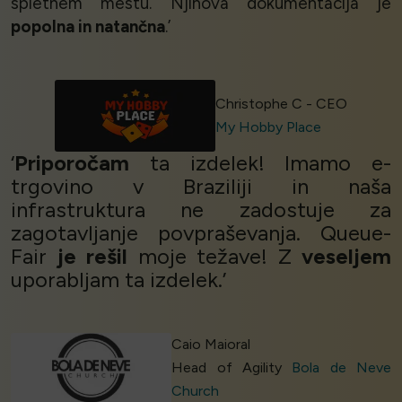
spletnem mestu. Njihova dokumentacija je
popolna in natančna
.’
Christophe C - CEO
My Hobby Place
‘
Priporočam
ta izdelek! Imamo e-
trgovino v Braziliji in naša
infrastruktura ne zadostuje za
zagotavljanje povpraševanja. Queue-
Fair
je rešil
moje težave! Z
veseljem
uporabljam ta izdelek.’
Caio Maioral
Head of Agility
Bola de Neve
Church