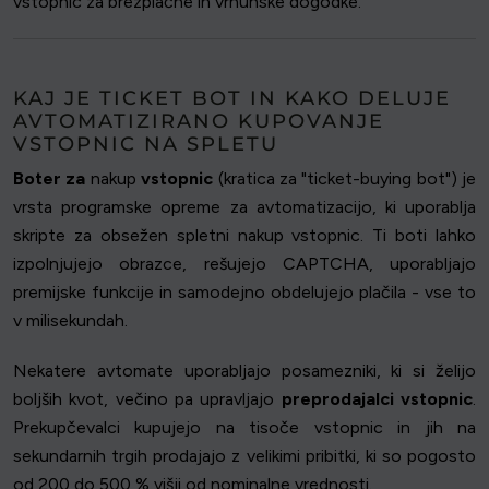
vstopnic za brezplačne in vrhunske dogodke.
KAJ JE TICKET BOT IN KAKO DELUJE
AVTOMATIZIRANO KUPOVANJE
VSTOPNIC NA SPLETU
Boter za
nakup
vstopnic
(kratica za "ticket-buying bot") je
vrsta programske opreme za avtomatizacijo, ki uporablja
skripte za obsežen spletni nakup vstopnic. Ti boti lahko
izpolnjujejo obrazce, rešujejo CAPTCHA, uporabljajo
premijske funkcije in samodejno obdelujejo plačila - vse to
v milisekundah.
Nekatere avtomate uporabljajo posamezniki, ki si želijo
boljših kvot, večino pa upravljajo
preprodajalci vstopnic
.
Prekupčevalci kupujejo na tisoče vstopnic in jih na
sekundarnih trgih prodajajo z velikimi pribitki, ki so pogosto
od 200 do 500 % višji od nominalne vrednosti.