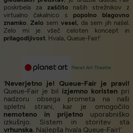
poskrbela za
zaščito
naših strežnikov z
virtualno čakalnico s
popolno blagovno
znamko
.
Zelo
sem
vesel,
da sem jih našel.
Zelo mi je všeč celoten koncept in
prilagodljivost
. Hvala, Queue-Fair!’
Planet Art Theatre
‘
Neverjetno je! Queue-Fair je pravi!
Queue-Fair je bil
izjemno koristen
pri
nadzoru obsega prometa na naši
spletni strani, kar je omogočilo
nemoteno in prijetno
uporabniško
izkušnjo. Sistem in storitev sta
vrhunska
. Najlepša hvala Queue-Fair!’