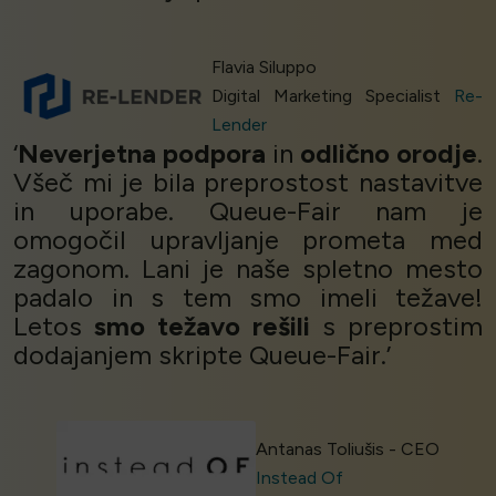
Flavia Siluppo
Digital Marketing Specialist
Re-
Lender
‘
Neverjetna podpora
in
odlično orodje
.
Všeč mi je bila preprostost nastavitve
in uporabe. Queue-Fair nam je
omogočil upravljanje prometa med
zagonom. Lani je naše spletno mesto
padalo in s tem smo imeli težave!
Letos
smo težavo rešili
s preprostim
dodajanjem skripte Queue-Fair.’
Antanas Toliušis - CEO
Instead Of