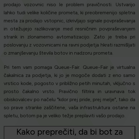
prodajo vozovnic niso le problem pravičnosti. Ustvarijo
lahko tudi velike količine prometa, ki preobremenijo spletna
mesta za prodajo vstopnic, izkrivljajo signale povpraševanja
in otežujejo razlikovanje med resničnim povpraševanjem
strank in zlonamerno avtomatizacijo. Zato je treba pri
poslovanju z vozovnicami na ravni podjetja hkrati razmišljati
o zmanjševanju števila botov in nadzoru prometa.
Pri tem vam pomaga Queue-Fair. Queue-Fair je virtualna
čakalnica za podjetja, ki jo je mogoče dodati z eno samo
vrstico kode, pogosto v približno petih minutah, vključno s
prosto čakalno vrsto. Pravično filtrira in uravnava tok
obiskovalcev po načelu "kdor prej pride, prej melje", tako da
so prave stranke zaščitene, vaša infrastruktura ostane na
spletu, botom pa je veliko težje preplaviti vašo prodajo.
Kako preprečiti, da bi bot za