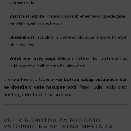
vrstnem redu.
Zaščita strežnika:
Preprečuje preobremenitev in izpade zaradi
množičnih zahtevkov botov.
Skalabilnost:
stabilno in pošteno obdeluje milijone hkratnih
obiskovalcev.
Brezhibna integracija:
Deluje s katerim koli sistemom za
izdajo vozovnic ali spletno čakalno vrsto.
Z vzpostavitvijo Queue-Fair
boti za nakup vstopnic nikoli
ne dosežejo vaše nakupne poti
. Pravi ljudje imajo pravi
dostop, vaši strežniki pa so varni.
VPLIV ROBOTOV ZA PRODAJO
VSTOPNIC NA SPLETNA MESTA ZA