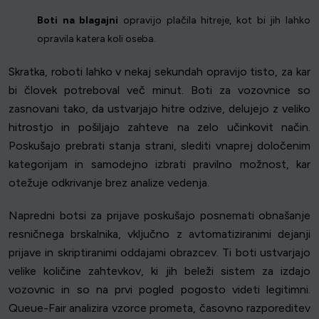
Boti na blagajni
opravijo plačila hitreje, kot bi jih lahko
opravila katera koli oseba.
Skratka, roboti lahko v nekaj sekundah opravijo tisto, za kar
bi človek potreboval več minut. Boti za vozovnice so
zasnovani tako, da ustvarjajo hitre odzive, delujejo z veliko
hitrostjo in pošiljajo zahteve na zelo učinkovit način.
Poskušajo prebrati stanja strani, slediti vnaprej določenim
kategorijam in samodejno izbrati pravilno možnost, kar
otežuje odkrivanje brez analize vedenja.
Napredni botsi za prijave poskušajo posnemati obnašanje
resničnega brskalnika, vključno z avtomatiziranimi dejanji
prijave in skriptiranimi oddajami obrazcev. Ti boti ustvarjajo
velike količine zahtevkov, ki jih beleži sistem za izdajo
vozovnic in so na prvi pogled pogosto videti legitimni.
Queue-Fair analizira vzorce prometa, časovno razporeditev