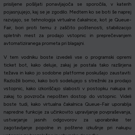
prisiljene pošiljati ponavljajoča se sporočila, v katerih
pojasnjujejo, kaj se je zgodilo. Medtem ko se boti še naprej
razvijajo, se tehnologija virtualne čakalnice, kot je Queue-
Fair, bori proti temu z zaščito poštenosti, stabilizacijo
spletnih mest za prodajo vstopnic in preprečevanjem
avtomatiziranega prometa pri blagajni.
V tem vodniku boste izvedeli vse o programski opremi
ticket bot, kako deluje, zakaj je postala tako razširjena
težava in kako jo sodobne platforme poskušajo zaustaviti.
Razložili bomo, kako boti sodelujejo s strežniki za prodajo
vstopnic, kako izkoriščajo slabosti v postopku nakupa in
zakaj to povzroča nepošten dostop do vstopnic. Videli
boste tudi, kako virtualna čakalnica Queue-Fair uporablja
napredne funkcije za učinkovito upravljanje povpraševanja,
ustvarjanje jasnih odgovorov za uporabnike ter
zagotavljanje popolne in poštene izkušnje pri nakupu