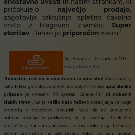
enostavno uvesti in
našim strankam, ki
pričakujejo
največjo prodajo
,
zagotavlja takojšnjo spletno čakalno
vrsto z blagovno znamko.
Super
storitev
- lahko jo
priporočim
vsem.’
Gijs Haccou - Founder & MD
EventGoose B.V.
‘
Robusten, rešilen in enostaven za uporabo!
Všeč nam je,
kako
hitro
ga lahko začnete uporabljati in kako
uporabniku
prijazen
je vmesnik. Pri uporabi Queue-Fair
ni nobenih
slabih strani,
kar je
rešilo našo težavo
upravljanja velikega
prometa v določenih trenutkih, tako da ne zamudimo
nobene prodaje in poskrbimo, da je izkušnja strank čim
boljša! Vse, kar sem pričakoval, da bo rešilo moje težave z
velikim prometom, je bilo rešeno takoj, ko sem uvedel