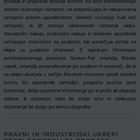
prodaje in preprečili dostop botom. Ko boti preobremenijo
sistem za prodajo vstopnic, ne preprečujejo le nakupovanja
vstopnic pravim uporabnikom, temveč ustvarijo tudi več
vstopnic, ki jih morajo obravnavati notranje ekipe.
Neuspešni nakupi, podvojeni nakupi in blokirani uporabniki
ustvarjajo vozovnice za podporo, kar povečuje pritisk na
ekipe za podporo strankam. Z zgodnjim filtriranjem
avtomatiziranega prometa Queue-Fair zmanjša število
napak, zmanjša povpraševanje po podpori in prepreči, da bi
se ekipe ukvarjale z večjim številom vozovnic zaradi zlorabe
botov. Ko uporabniki zamudijo, pogosto pustijo javni
komentar, delijo povratne informacije po e-pošti ali objavijo
odzive, ki ostanejo vidni še dolgo leto in oblikujejo
dojemanje še dolgo po koncu dogodka.
PRAVNI IN INDUSTRIJSKI UKREPI