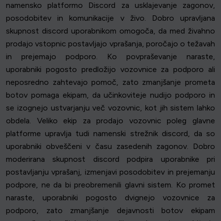
namensko platformo Discord za usklajevanje zagonov,
posodobitev in komunikacije v živo. Dobro upravljana
skupnost discord uporabnikom omogoča, da med živahno
prodajo vstopnic postavljajo vprašanja, poročajo o težavah
in prejemajo podporo. Ko povpraševanje naraste,
uporabniki pogosto predložijo vozovnice za podporo ali
neposredno zahtevajo pomoč, zato zmanjšanje prometa
botov pomaga ekipam, da učinkoviteje nudijo podporo in
se izognejo ustvarjanju več vozovnic, kot jih sistem lahko
obdela. Veliko ekip za prodajo vozovnic poleg glavne
platforme upravlja tudi namenski strežnik discord, da so
uporabniki obveščeni v času zasedenih zagonov. Dobro
moderirana skupnost discord podpira uporabnike pri
postavljanju vprašanj, izmenjavi posodobitev in prejemanju
podpore, ne da bi preobremenili glavni sistem. Ko promet
naraste, uporabniki pogosto dvignejo vozovnice za
podporo, zato zmanjšanje dejavnosti botov ekipam