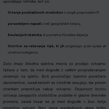
uporabljajo tehnike, kot so:
Vrtenje pooblaščenih strežnikov
v izogib prepovedim IP.
porazdeljeni napadi
z več geografskih lokacij.
Emulacija brskalnika
, ki posnema človeška dejanja.
Storitve za reševanje tipk, ki jih
poganjajo pravi ljudje ali
umetna inteligenca.
Zato imajo številna spletna mesta za prodajo vstopnic
težave s tem, da med dogodki z velikim povpraševanjem
ostanejo na spletu. Boti povzročajo izjemne povečane
obremenitve, zaradi katerih se strežniki sesujejo, kar pravim
strankam preprečuje nakup vstopnic. Dejavnost botov
ustvarja zavajajoče statistične podatke in glasne dnevnike
prometa, zaradi česar se je med dogodki v živo težje
natančno odzvati. Brez jasne preglednosti ekipe težko