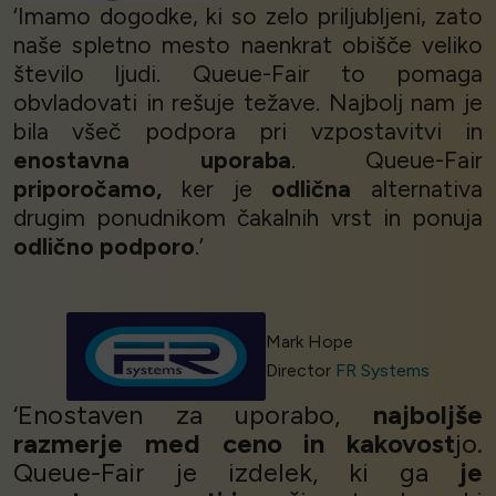
‘Imamo dogodke, ki so zelo priljubljeni, zato
naše spletno mesto naenkrat obišče veliko
število ljudi. Queue-Fair to pomaga
obvladovati in rešuje težave. Najbolj nam je
bila všeč podpora pri vzpostavitvi in
enostavna uporaba
. Queue-Fair
priporočamo,
ker je
odlična
alternativa
drugim ponudnikom čakalnih vrst in ponuja
odlično podporo
.’
Mark Hope
Director
FR Systems
‘Enostaven za uporabo,
najboljše
razmerje med ceno in kakovost
jo.
Queue-Fair je izdelek, ki ga
je