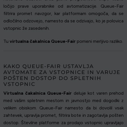
ločijo prave uporabnike od avtomatizacije. Queue-Fair
filtrira promet navzgor, kar platformam omogoča, da se
odločilno odzovejo, namesto da se odzivajo, ko je polovica
vstopnic že zasedenih.
Tu
virtualna čakalnica Queue-Fair
pomeni merljivo razliko.
KAKO QUEUE-FAIR USTAVLJA
AVTOMATE ZA VSTOPNICE IN VARUJE
POŠTEN DOSTOP DO SPLETNIH
VSTOPNIC
Virtualna čakalnica Queue-Fair
deluje kot varen prehod
med vašim spletnim mestom in javnostjo med dogodki z
velikim obiskom. Queue-Fair namesto da bi dovolil vsak
zahtevek, upravlja promet, filtrira bote in zagotavlja pošten
dostop. Številne platforme za prodajo vstopnic upravljajo