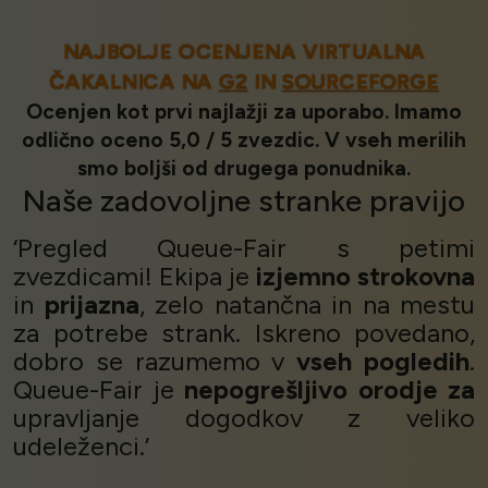
NAJBOLJE OCENJENA VIRTUALNA
ČAKALNICA NA
G2
IN
SOURCEFORGE
Ocenjen kot prvi najlažji za uporabo. Imamo
odlično oceno 5,0 / 5 zvezdic. V vseh merilih
smo boljši od drugega ponudnika.
Naše
zadovoljne stranke
pravijo
‘Pregled Queue-Fair s petimi
zvezdicami! Ekipa je
izjemno strokovna
in
prijazna
, zelo natančna in na mestu
za potrebe strank. Iskreno povedano,
dobro se razumemo v
vseh pogledih
.
Queue-Fair je
nepogrešljivo orodje za
upravljanje dogodkov z veliko
udeleženci.’