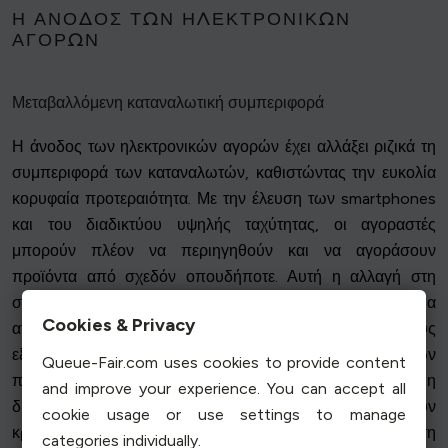
Η ΆΝΟΔΟΣ ΤΩΝ ΗΛΕΚΤΡΟΝΙΚΏΝ
ΑΓΟΡΏΝ
Μεταβαλλόμενη καταναλωτική συμπεριφορά
Η άνοδος των ηλεκτρονικών αγορών έχει αλλάξει ριζικά τη
συμπεριφορά των καταναλωτών, καθιστώντας την ευκολία
κορυφαία προτεραιότητα. Με την έλευση των smartphones
και του διαδικτύου υψηλής ταχύτητας, οι αγοραστές
μπορούν πλέον να περιηγηθούν και να αγοράσουν
προϊόντα από σχεδόν οπουδήποτε. Αυτή η αλλαγή στη
συμπεριφορά των καταναλωτών οφείλεται στην επιθυμία για
Cookies & Privacy
αποδοτικότητα, καθώς οι καταναλωτές αναζητούν τρόπους
εξοικονόμησης χρόνου και αποφυγής των ταλαιπωριών
Queue-Fair.com uses cookies to provide content
που συνδέονται με τις παραδοσιακές αγορές. Επιπλέον, η
and improve your experience. You can accept all
δυνατότητα να συγκρίνουν εύκολα τις τιμές και να διαβάζουν
cookie usage or use settings to manage
κριτικές στο διαδίκτυο έχει δώσει στους καταναλωτές τη
categories individually.