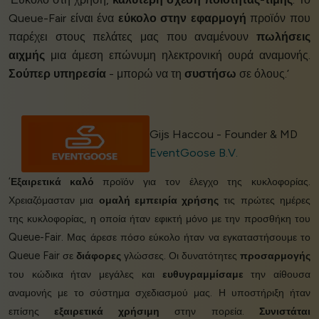
Queue-Fair είναι ένα
εύκολο στην εφαρμογή
προϊόν που
παρέχει στους πελάτες μας που αναμένουν
πωλήσεις
αιχμής
μια άμεση επώνυμη ηλεκτρονική ουρά αναμονής.
Σούπερ υπηρεσία
- μπορώ να τη
συστήσω
σε όλους.’
Gijs Haccou - Founder & MD
EventGoose B.V.
‘
Εξαιρετικά καλό
προϊόν για τον έλεγχο της κυκλοφορίας.
Χρειαζόμασταν μια
ομαλή εμπειρία χρήσης
τις πρώτες ημέρες
της κυκλοφορίας, η οποία ήταν εφικτή μόνο με την προσθήκη του
Queue-Fair. Μας άρεσε πόσο εύκολο ήταν να εγκαταστήσουμε το
Queue Fair σε
διάφορες
γλώσσες. Οι δυνατότητες
προσαρμογής
του κώδικα ήταν μεγάλες και
ευθυγραμμίσαμε
την αίθουσα
αναμονής με το σύστημα σχεδιασμού μας. Η υποστήριξη ήταν
επίσης
εξαιρετικά χρήσιμη
στην πορεία.
Συνιστάται