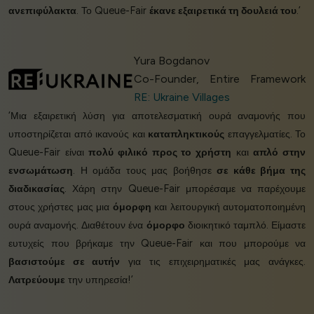
ανεπιφύλακτα
. Το Queue-Fair
έκανε εξαιρετικά τη δουλειά του
.’
Yura Bogdanov
Co-Founder, Entire Framework
RE: Ukraine Villages
‘Μια εξαιρετική λύση για αποτελεσματική ουρά αναμονής που
υποστηρίζεται από ικανούς και
καταπληκτικούς
επαγγελματίες. Το
Queue-Fair είναι
πολύ φιλικό προς το χρήστη
και
απλό στην
ενσωμάτωση
. Η ομάδα τους μας βοήθησε
σε κάθε βήμα της
διαδικασίας
. Χάρη στην Queue-Fair μπορέσαμε να παρέχουμε
στους χρήστες μας μια
όμορφη
και λειτουργική αυτοματοποιημένη
ουρά αναμονής. Διαθέτουν ένα
όμορφο
διοικητικό ταμπλό. Είμαστε
ευτυχείς που βρήκαμε την Queue-Fair και που μπορούμε να
βασιστούμε σε αυτήν
για τις επιχειρηματικές μας ανάγκες.
Λατρεύουμε
την υπηρεσία!’