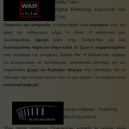
Nikita Tailor
Digital Marketing Executive
War
Child
‘
Λατρεύω την υπηρεσία
, η υποστήριξη είναι
κορυφαία
από την
αρχή της εκδήλωσης μέχρι το τέλος. Η εκδήλωσή μας
ολοκληρώθηκε
άψογα
χάρη στην Queue-Fair, και όλα
λειτούργησαν πέρα για πέρα καλά
👍 Είμαστε
ευχαριστημένοι
που επιλέξαμε την υπηρεσία Queue-Fair. Η Queue-Fair σήμαινε
ότι μπορούσαμε να πουλήσουμε ηλεκτρονικά εισιτήρια για την
παράσταση
χωρίς να δεχτούμε πλήγμα
στις υποδομές και να
πέσουμε. Δεν υπάρχει τίποτα που να μην αρέσει - η υπηρεσία είναι
συνολικά φοβερή
.’
Guram Adamia - Ticketing
Black Sea Arena
‘Ένα πέντε αστέρων Queue-Fair κριτική! Η ομάδα είναι