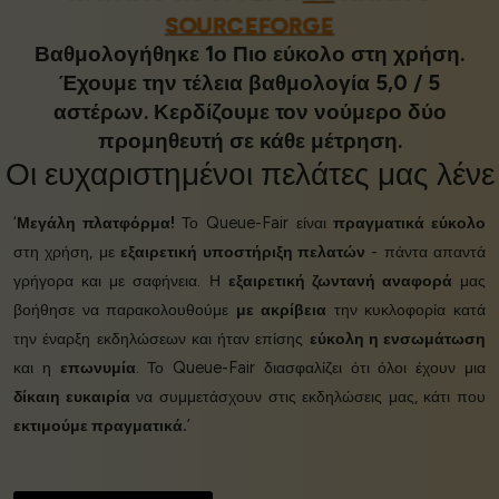
SOURCEFORGE
Βαθμολογήθηκε 1ο Πιο εύκολο στη χρήση.
Έχουμε την τέλεια βαθμολογία 5,0 / 5
αστέρων. Κερδίζουμε τον νούμερο δύο
προμηθευτή σε κάθε μέτρηση.
Οι
ευχαριστημένοι πελάτες
μας λένε
‘
Μεγάλη πλατφόρμα!
Το Queue-Fair είναι
πραγματικά εύκολο
στη χρήση, με
εξαιρετική υποστήριξη πελατών
- πάντα απαντά
γρήγορα και με σαφήνεια. Η
εξαιρετική ζωντανή αναφορά
μας
βοήθησε να παρακολουθούμε
με ακρίβεια
την κυκλοφορία κατά
την έναρξη εκδηλώσεων και ήταν επίσης
εύκολη η ενσωμάτωση
και η
επωνυμία
. Το Queue-Fair διασφαλίζει ότι όλοι έχουν μια
δίκαιη ευκαιρία
να συμμετάσχουν στις εκδηλώσεις μας, κάτι που
εκτιμούμε πραγματικά.
’