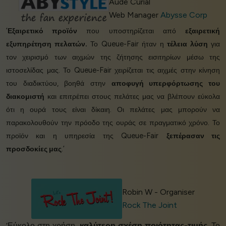
Aude Curial
Web Manager
Abysse Corp
‘
Εξαιρετικό προϊόν
που υποστηρίζεται από
εξαιρετική
εξυπηρέτηση πελατών.
Το Queue-Fair ήταν η
τέλεια λύση
για
τον χειρισμό των αιχμών της ζήτησης εισιτηρίων μέσω της
ιστοσελίδας μας. Το Queue-Fair χειρίζεται τις αιχμές στην κίνηση
του διαδικτύου, βοηθά στην
αποφυγή υπερφόρτωσης του
διακομιστή
και επιτρέπει στους πελάτες μας να βλέπουν εύκολα
ότι η ουρά τους είναι δίκαιη. Οι πελάτες μας μπορούν να
παρακολουθούν την πρόοδο της ουράς σε πραγματικό χρόνο. Το
προϊόν και η υπηρεσία της Queue-Fair
ξεπέρασαν τις
προσδοκίες μας
.’
Robin W - Organiser
Rock The Joint
‘Εύκολο στη χρήση,
καλύτερη σχέση ποιότητας-τιμής
. Το