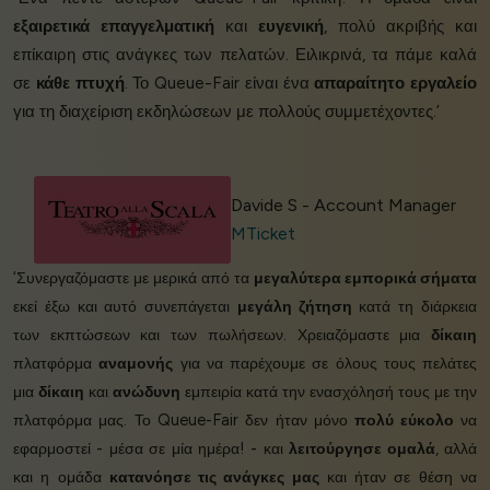
εξαιρετικά επαγγελματική
και
ευγενική
, πολύ ακριβής και
επίκαιρη στις ανάγκες των πελατών. Ειλικρινά, τα πάμε καλά
σε
κάθε πτυχή
. Το Queue-Fair είναι ένα
απαραίτητο εργαλείο
για τη διαχείριση εκδηλώσεων με πολλούς συμμετέχοντες.’
Davide S - Account Manager
MTicket
‘Συνεργαζόμαστε με μερικά από τα
μεγαλύτερα εμπορικά σήματα
εκεί έξω και αυτό συνεπάγεται
μεγάλη ζήτηση
κατά τη διάρκεια
των εκπτώσεων και των πωλήσεων. Χρειαζόμαστε μια
δίκαιη
πλατφόρμα
αναμονής
για να παρέχουμε σε όλους τους πελάτες
μια
δίκαιη
και
ανώδυνη
εμπειρία κατά την ενασχόλησή τους με την
πλατφόρμα μας. Το Queue-Fair δεν ήταν μόνο
πολύ εύκολο
να
εφαρμοστεί - μέσα σε μία ημέρα! - και
λειτούργησε ομαλά
, αλλά
και η ομάδα
κατανόησε τις ανάγκες μας
και ήταν σε θέση να