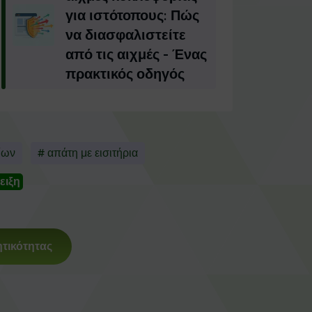
για ιστότοπους: Πώς
να διασφαλιστείτε
από τις αιχμές - Ένας
πρακτικός οδηγός
ίων
# απάτη με εισιτήρια
ειξη
τικότητας