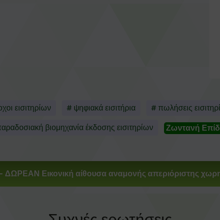
οχοι εισιτηρίων
# ψηφιακά εισιτήρια
# πωλήσεις εισιτηρ
παραδοσιακή βιομηχανία έκδοσης εισιτηρίων
Ζωντανή Επίδ
- ΔΩΡΕΑΝ Εικονική αίθουσα αναμονής απεριόριστης χωρη
Συχνές ερωτήσεις