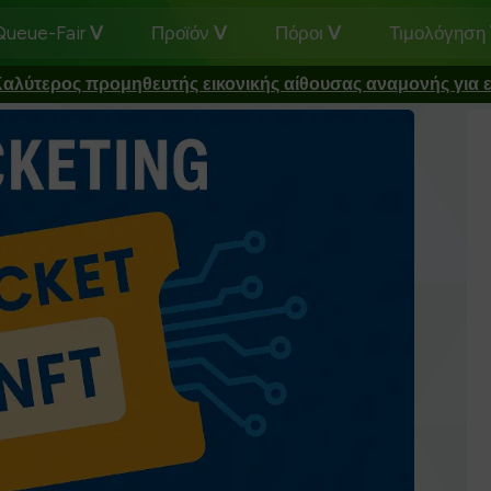
 Queue-Fair
Προϊόν
Πόροι
Τιμολόγηση
αλύτερος προμηθευτής εικονικής αίθουσας αναμονής για ε