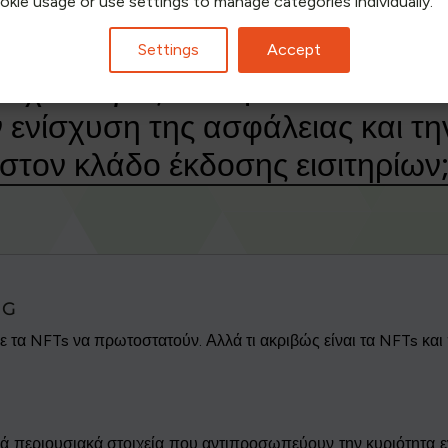
ookie usage or use settings to manage categories individually.
επόμενα χρόνια;
Settings
Accept
 τεχνολογίες ενσωματώνονται σ
ν ενίσχυση της ασφάλειας και 
στον κλάδο έκδοσης εισιτηρίων
NG
με τα NFTs να πρωτοστατούν. Αλλά τι ακριβώς είναι τα NFTs και
κά περιουσιακά στοιχεία που αντιπροσωπεύουν την κυριότητα εν