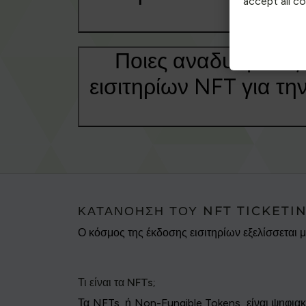
accept all c
Ποιες αναδυόμενες
εισιτηρίων NFT για τη
ΚΑΤΑΝΌΗΣΗ ΤΟΥ NFT TICKETI
Ο κόσμος της έκδοσης εισιτηρίων εξελίσσεται 
Τι είναι τα NFTs;
Τα NFTs, ή Non-Fungible Tokens, είναι ψηφια