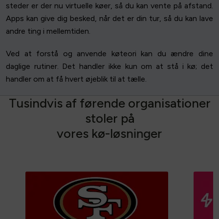
steder er der nu virtuelle køer, så du kan vente på afstand.
Apps kan give dig besked, når det er din tur, så du kan lave
andre ting i mellemtiden.
Ved at forstå og anvende køteori kan du ændre dine
daglige rutiner. Det handler ikke kun om at stå i kø; det
handler om at få hvert øjeblik til at tælle.
T
u
s
i
n
d
v
i
s
a
f
f
ø
r
e
n
d
e
o
r
g
a
n
i
s
a
t
i
o
n
e
r
s
t
o
l
e
r
p
å
v
o
r
e
s
k
ø
-
l
ø
s
n
i
n
g
e
r