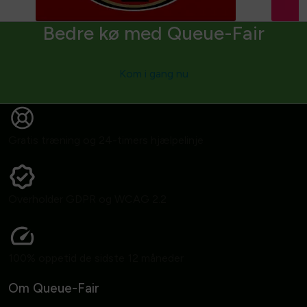
Bedre kø med Queue-Fair
Kom i gang nu
Gratis træning og 24-timers hjælpelinje
Overholder GDPR og WCAG 2.2
100% oppetid de sidste 12 måneder
Om Queue-Fair