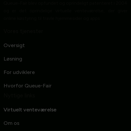
Queue-Fair blev opfundet og oprindeligt patenteret i 2004
og er det oprindelige virtuelle venteværelse, der giver
online køstyring til travle hjemmesider og apps.
Vores tjenester
Oversigt
Løsning
For udviklere
Hvorfor Queue-Fair
Nyttige links
Virtuelt venteværelse
Om os