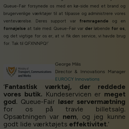
Queue-Fair forsynede os med en kø-side med et brand og
brugervenlige værktøjer til at tilpasse og administrere vores
venteværelse. Deres support var
fremragende
og en
fornøjelse
at tale med. Queue-Fair var
der
løbende
for os
,
og det vigtige for os er, at vi fik den service, vi havde brug
for. Tak til QFXNNPQ!’
George Milis
Director & Innovations Manager
EUROCY Innovations
‘
Fantastisk værktøj, der reddede
vores butik.
Kundeservicen er
meget
god
. Queue-Fair
løser servermætning
for os på travle billetsalg.
Opsætningen var
nem
, og jeg kunne
godt lide værktøjets
effektivitet
.’