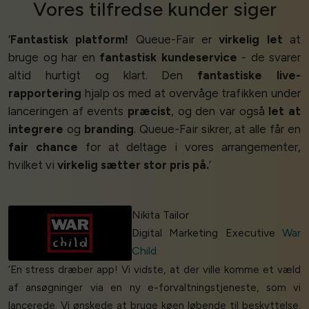
Vores
tilfredse kunder
siger
‘
Fantastisk platform!
Queue-Fair er
virkelig let
at
bruge og har en
fantastisk kundeservice
- de svarer
altid hurtigt og klart. Den
fantastiske live-
rapportering
hjalp os med at overvåge trafikken under
lanceringen af events
præcist
, og den var også
let at
integrere
og
branding
. Queue-Fair sikrer, at alle får en
fair chance
for at deltage i vores arrangementer,
hvilket vi
virkelig sætter stor pris på.
’
Nikita Tailor
Digital Marketing Executive
War
Child
‘En stress dræber app! Vi vidste, at der ville komme et væld
af ansøgninger via en ny e-forvaltningstjeneste, som vi
lancerede. Vi ønskede at bruge køen løbende til beskyttelse.