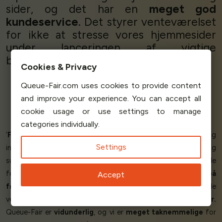
sider, og det har en
meget god
kundeservice
. Det styrer venteværelset
for ikke at stresse vores hjemmesider
under lanceringen af vigtige
billetarrangementer.
Anbefales!
’
Cookies & Privacy
Queue-Fair.com uses cookies to provide content
and improve your experience. You can accept all
Rachel R - Press & Marketing
cookie usage or use settings to manage
DIY Ticket
categories individually.
‘
Fantastisk produkt, fungerer fejlfrit
. Nem installation og
Settings
integration, fremragende rapportering, god kommunikation og
support, værdi for pengene og 5-stjernet oplevelse. Vi er glade
for at kunne sige, at vores billetsalg gik glat! Vi fik
udsolgt på
Accept
første dag
ved hjælp af Queue-Fair's virtuelle
venteværelsesløsning
uden en eneste fejl eller kundeklager.
Queue-Fair er
vidunderlig
, og vi er
meget taknemmelige
for