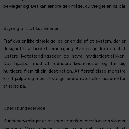
bevæger sig. Det kan ændre den måde, du vælger en kø på!
Styring af trafikstrømmen
Trafiklys er ikke tilfældige; de er en del af et system, der er
designet til at holde bilerne i gang. Byer bruger køteori til at
justere lygtetændingstider og styre myldretidstrafikken.
Det hjælper med at reducere kødannelser og får dig
hurtigere frem til din destination. At forstå disse mønstre
kan hjælpe dig med at vælge bedre ruter eller tidspunkter
at rejse på.
Køer i kundeservice
Kundeservicelinjer er et andet område, hvor køteori skinner
igennem. Virksomheder bruger ofte call routing til at