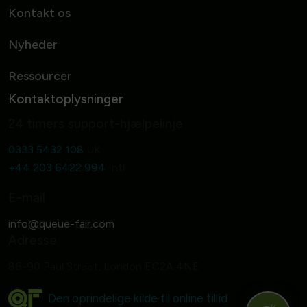
Kontakt os
Nyheder
Ressourcer
Kontaktoplysninger
24 timers support-hjælpelinje
0333 5432 108
UK
+44 203 6422 994
Intl
E-mail
Adresse
86-90 Paul Street, London EC2A 4NE
Den oprindelige kilde til online tillid