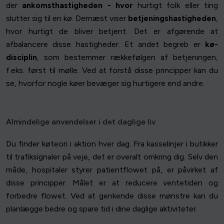
der
ankomsthastigheden - hvor
hurtigt folk eller ting
slutter sig til en kø. Dernæst viser
betjeningshastigheden
,
hvor hurtigt de bliver betjent. Det er afgørende at
afbalancere disse hastigheder. Et andet begreb er
kø-
disciplin
, som bestemmer rækkefølgen af betjeningen,
f.eks. først til mølle. Ved at forstå disse principper kan du
se, hvorfor nogle køer bevæger sig hurtigere end andre.
Almindelige anvendelser i det daglige liv
Du finder køteori i aktion hver dag. Fra kasselinjer i butikker
til trafiksignaler på veje, det er overalt omkring dig. Selv den
måde, hospitaler styrer patientflowet på, er påvirket af
disse principper. Målet er at reducere ventetiden og
forbedre flowet. Ved at genkende disse mønstre kan du
planlægge bedre og spare tid i dine daglige aktiviteter.