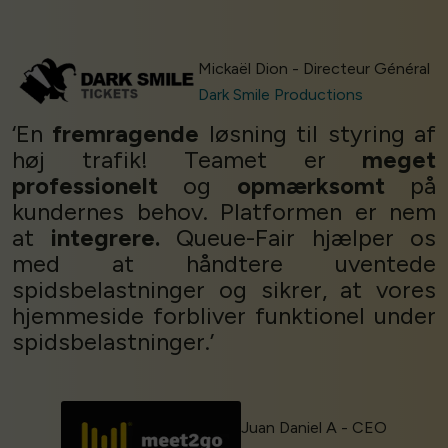
Mickaël Dion - Directeur Général
Dark Smile Productions
‘En
fremragende
løsning til styring af
høj trafik! Teamet er
meget
professionelt
og
opmærksomt
på
kundernes behov. Platformen er nem
at
integrere.
Queue-Fair hjælper os
med at håndtere uventede
spidsbelastninger og sikrer, at vores
hjemmeside forbliver funktionel under
spidsbelastninger.’
Juan Daniel A - CEO