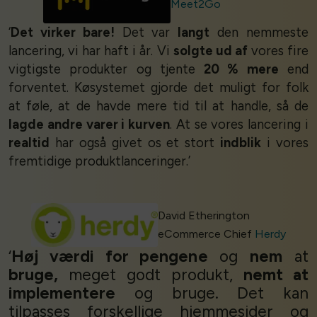
Meet2Go
‘
Det virker bare!
Det var
langt
den nemmeste
lancering, vi har haft i år. Vi
solgte ud af
vores fire
vigtigste produkter og tjente
20 % mere
end
forventet. Køsystemet gjorde det muligt for folk
at føle, at de havde mere tid til at handle, så de
lagde andre varer i kurven
. At se vores lancering i
realtid
har også givet os et stort
indblik
i vores
fremtidige produktlanceringer.’
David Etherington
eCommerce Chief
Herdy
‘
Høj værdi for pengene
og
nem
at
bruge,
meget godt produkt,
nemt at
implementere
og bruge. Det kan
tilpasses forskellige hjemmesider og