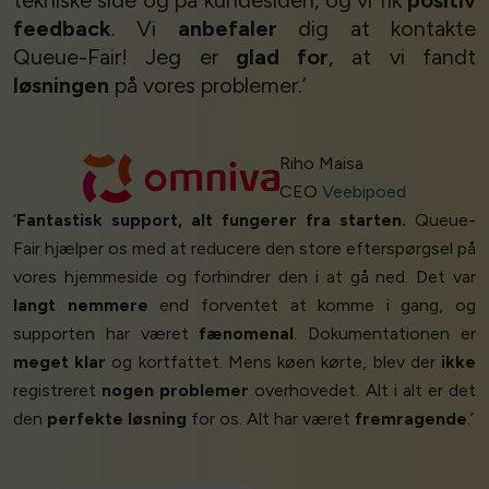
tekniske side og på kundesiden, og vi fik
positiv
feedback
. Vi
anbefaler
dig at kontakte
Queue-Fair! Jeg er
glad for
, at vi fandt
løsningen
på vores problemer.’
Riho Maisa
CEO
Veebipoed
‘
Fantastisk support, alt fungerer fra starten.
Queue-
Fair hjælper os med at reducere den store efterspørgsel på
vores hjemmeside og forhindrer den i at gå ned. Det var
langt nemmere
end forventet at komme i gang, og
supporten har været
fænomenal
. Dokumentationen er
meget klar
og kortfattet. Mens køen kørte, blev der
ikke
registreret
nogen problemer
overhovedet. Alt i alt er det
den
perfekte løsning
for os. Alt har været
fremragende
.’