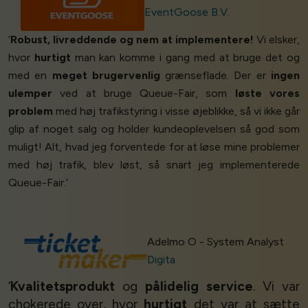
EventGoose B.V.
‘
Robust, livreddende og nem at implementere!
Vi elsker,
hvor
hurtigt
man kan komme i gang med at bruge det og
med en
meget brugervenlig
grænseflade. Der er
ingen
ulemper
ved at bruge Queue-Fair, som
løste vores
problem
med høj trafikstyring i visse øjeblikke, så vi ikke går
glip af noget salg og holder kundeoplevelsen så god som
muligt! Alt, hvad jeg forventede for at løse mine problemer
med høj trafik, blev løst, så snart jeg implementerede
Queue-Fair.’
Adelmo O - System Analyst
Digita
‘
Kvalitetsprodukt
og
pålidelig service
. Vi var
chokerede over, hvor
hurtigt
det var at sætte