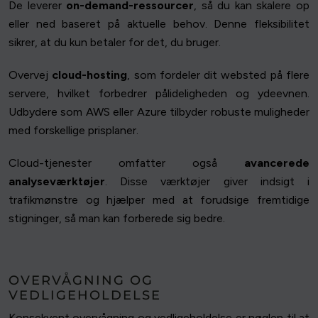
De leverer
on-demand-ressourcer
, så du kan skalere op
eller ned baseret på aktuelle behov. Denne fleksibilitet
sikrer, at du kun betaler for det, du bruger.
Overvej
cloud-hosting
, som fordeler dit websted på flere
servere, hvilket forbedrer pålideligheden og ydeevnen.
Udbydere som AWS eller Azure tilbyder robuste muligheder
med forskellige prisplaner.
Cloud-tjenester omfatter også
avancerede
analyseværktøjer
. Disse værktøjer giver indsigt i
trafikmønstre og hjælper med at forudsige fremtidige
stigninger, så man kan forberede sig bedre.
OVERVÅGNING OG
VEDLIGEHOLDELSE
Konsekvent overvågning og vedligeholdelse er nøglen til at