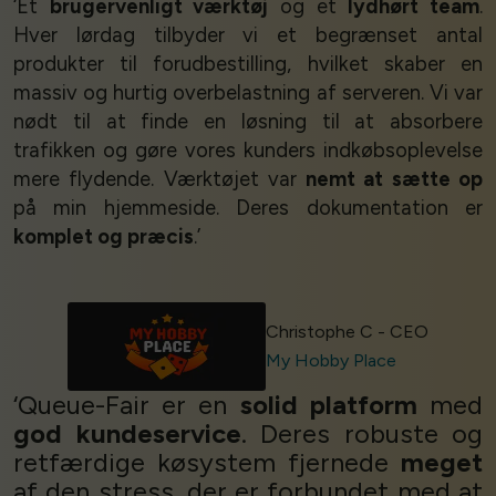
‘Et
brugervenligt værktøj
og et
lydhørt team
.
Hver lørdag tilbyder vi et begrænset antal
produkter til forudbestilling, hvilket skaber en
massiv og hurtig overbelastning af serveren. Vi var
nødt til at finde en løsning til at absorbere
trafikken og gøre vores kunders indkøbsoplevelse
mere flydende. Værktøjet var
nemt at sætte op
på min hjemmeside. Deres dokumentation er
komplet og præcis
.’
Christophe C - CEO
My Hobby Place
‘Queue-Fair er en
solid platform
med
god kundeservice
. Deres robuste og
retfærdige køsystem fjernede
meget
af den stress, der er forbundet med at