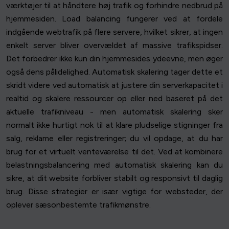
værktøjer til at håndtere høj trafik og forhindre nedbrud på
hjemmesiden. Load balancing fungerer ved at fordele
indgående webtrafik på flere servere, hvilket sikrer, at ingen
enkelt server bliver overvældet af massive trafikspidser.
Det forbedrer ikke kun din hjemmesides ydeevne, men øger
også dens pålidelighed. Automatisk skalering tager dette et
skridt videre ved automatisk at justere din serverkapacitet i
realtid og skalere ressourcer op eller ned baseret på det
aktuelle trafikniveau - men automatisk skalering sker
normalt ikke hurtigt nok til at klare pludselige stigninger fra
salg, reklame eller registreringer; du vil opdage, at du har
brug for et virtuelt venteværelse til det. Ved at kombinere
belastningsbalancering med automatisk skalering kan du
sikre, at dit website forbliver stabilt og responsivt til daglig
brug. Disse strategier er især vigtige for websteder, der
oplever sæsonbestemte trafikmønstre.