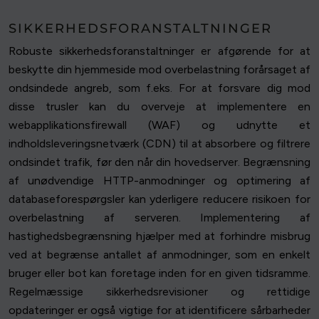
SIKKERHEDSFORANSTALTNINGER
Robuste sikkerhedsforanstaltninger er afgørende for at
beskytte din hjemmeside mod overbelastning forårsaget af
ondsindede angreb, som f.eks. For at forsvare dig mod
disse trusler kan du overveje at implementere en
webapplikationsfirewall (WAF) og udnytte et
indholdsleveringsnetværk (CDN) til at absorbere og filtrere
ondsindet trafik, før den når din hovedserver. Begrænsning
af unødvendige HTTP-anmodninger og optimering af
databaseforespørgsler kan yderligere reducere risikoen for
overbelastning af serveren. Implementering af
hastighedsbegrænsning hjælper med at forhindre misbrug
ved at begrænse antallet af anmodninger, som en enkelt
bruger eller bot kan foretage inden for en given tidsramme.
Regelmæssige sikkerhedsrevisioner og rettidige
opdateringer er også vigtige for at identificere sårbarheder