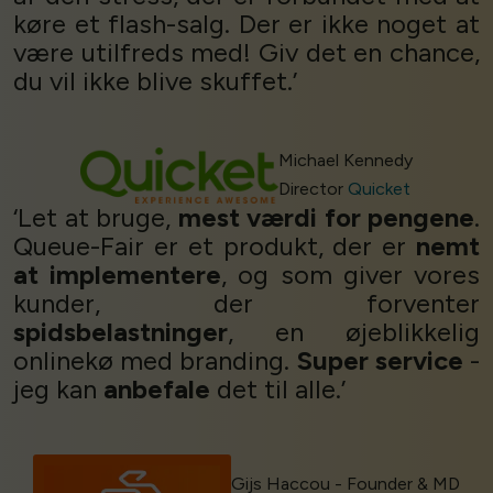
køre et flash-salg. Der er ikke noget at
være utilfreds med! Giv det en chance,
du vil ikke blive skuffet.’
Michael Kennedy
Director
Quicket
‘Let at bruge,
mest værdi for pengene
.
Queue-Fair er et produkt, der er
nemt
at implementere
, og som giver vores
kunder, der forventer
spidsbelastninger
, en øjeblikkelig
onlinekø med branding.
Super service
-
jeg kan
anbefale
det til alle.’
Gijs Haccou - Founder & MD