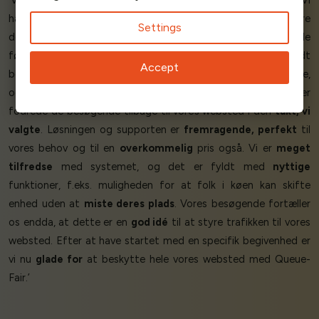
‘Vi driver et online bookingwebsted for sportsbegivenheder. Vi
havde brug for en løsning, der kunne hjælpe os med at klare
Settings
den store mængde af mennesker, der forsøger at være de
første til at booke. Queue-Fair's PreSale-side holdt
Accept
belastningen væk fra vores servere, før bookingerne åbnede,
og placerede derefter folk
retfærdigt
i en onlinekø, der
fodrede de besøgende tilbage til vores websted i den
takt, vi
valgte
. Løsningen og supporten er
fremragende, perfekt
til
vores behov og til en
overkommelig
pris også. Vi er
meget
tilfredse
med systemet, og det er fyldt med
nyttige
funktioner, f.eks. muligheden for at folk i køen kan skifte
enhed uden at
miste deres plads
. Vores besøgende fortæller
os endda, at dette er en
god idé
til at styre trafikken til vores
websted. Efter at have startet med en specifik begivenhed er
vi nu
glade for
at beskytte hele vores websted med Queue-
Fair.’