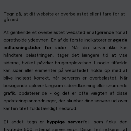
Tegn på, at dit website er overbelastet eller i fare for at
gå ned
At genkende et overbelastet websted er afgørende for at
opretholde ydeevnen. En af de første indikatorer er
øgede
indlæsningstider for sider
. Når din server ikke kan
håndtere belastningen, tager det længere tid at vise
siderne, hvilket påvirker brugeroplevelsen. I nogle tilfælde
kan sider eller elementer på webstedet holde op med at
blive indlæst korrekt, når serveren er overbelastet. Når
besøgende oplever langsom sideindlæsning eller snurrende
grafik, opdaterer de - og det er ofte vægten af disse
opdateringsanmodninger, der skubber dine servere ud over
kanten til et fuldstændigt nedbrud.
Et andet tegn er
hyppige server
fejl, som f.eks. den
frygtede 500 internal server error. Disse fejl indikerer, at