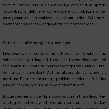
falde til jorden. Brug alle tilgængelige kanaler til at sprede
budskabet. Endelig skal du engagere dit publikum under
arrangementet. Interaktive sessioner eller Q&amp;A-
segmenter holder folk engagerede og interesserede.
Potentielle udfordringer og løsninger
Live-events har deres egne udfordringer. Nogle gange
halter billetsalget bagud i forhold til forventningerne. I så
fald skal du revurdere din markedsføringstaktik. Når du ud til
de rigtige mennesker? Det er afgørende at kende sit
publikum. Et andet almindeligt problem er tekniske fejl. Hav
altid en backup-plan for at sikre problemfri drift.
Budgetbegrænsninger kan også udgøre et problem. Vær
strategisk med hensyn til, hvor du afsætter midler. Det kan
koste mere i det lange løb at skære hjørner på