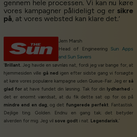
gennem hele processen. Vi kan nu køre
vores kampagner pålideligt og er
sikre
på
, at vores websted kan klare det.’
Jem Marsh
Head of Engineering
Sun Apps
and Sun Savers
‘
Brillant.
Jeg havde en søvnløs nat, fordi jeg var bange for, at
hjemmesiden ville
gå ned
igen efter sidste gang vi forsøgte
at køre vores populære kampagne uden Queue-Fair. Jeg er
så
glad for
at have fundet din løsning. Tak for din
lydhørhed
-
det er enormt værdsat, at du fik dette sat op for os på
mindre end en dag
, og det
fungerede perfekt
. Fantastisk.
Dejlige ting. Golden. Endnu en gang tak; det betyder
alverden for mig. Jeg vil
sove godt
i nat.
Legendarisk.
’