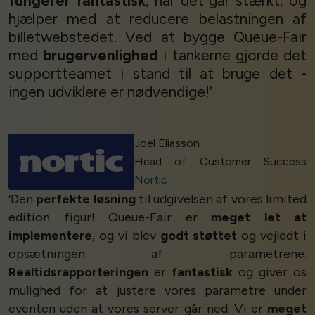
fungerer fantastisk
, når det går stærkt, og
hjælper med at reducere belastningen af
billetwebstedet. Ved at bygge Queue-Fair
med
brugervenlighed
i tankerne gjorde det
supportteamet i stand til at bruge det -
ingen udviklere er nødvendige!’
Joel Eliasson
Head of Customer Success
Nortic
‘Den
perfekte løsning
til udgivelsen af vores limited
edition figur! Queue-Fair er
meget let at
implementere
, og vi blev
godt støttet
og vejledt i
opsætningen af parametrene.
Realtidsrapporteringen
er
fantastisk
og giver os
mulighed for at justere vores parametre under
eventen uden at vores server går ned. Vi er
meget