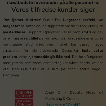
næstbedste leverandør på alle parametre.
Vores
tilfredse kunder
siger
‘
Det fjerner al stress!
Queue-Fair
fungerede perfekt
, var
meget let
at sætte op, og supporten var helt i top, virkelig en
mesterklasse
i support. Oplevelsen var så
problemfri
og gav
os en masse
selvtillid
på forhånd. I de foregående år er vores
hjemmeside altid gået ned, hvilket har været meget
stressende for alle involverede. Queue-Fair
løste dette
problem
, vores
hjemmeside gik ikke ned
. Det hele fungerede
bare, præcis som vores onboarding-konsulent sagde, at det
ville. Med Queue-Fair er vi sikre på endnu større dage i
fremtiden.’
Andy C - Deputy Head of
Marketing & Comms
University of Cardiff