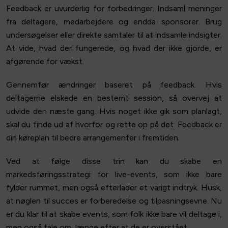
Feedback er uvurderlig for forbedringer. Indsaml meninger
fra deltagere, medarbejdere og endda sponsorer. Brug
undersøgelser eller direkte samtaler til at indsamle indsigter.
At vide, hvad der fungerede, og hvad der ikke gjorde, er
afgørende for vækst.
Gennemfør ændringer baseret på feedback. Hvis
deltagerne elskede en bestemt session, så overvej at
udvide den næste gang. Hvis noget ikke gik som planlagt,
skal du finde ud af hvorfor og rette op på det. Feedback er
din køreplan til bedre arrangementer i fremtiden.
Ved at følge disse trin kan du skabe en
markedsføringsstrategi for live-events, som ikke bare
fylder rummet, men også efterlader et varigt indtryk. Husk,
at nøglen til succes er forberedelse og tilpasningsevne. Nu
er du klar til at skabe events, som folk ikke bare vil deltage i,
men også tale om, længe efter at de er overstået.