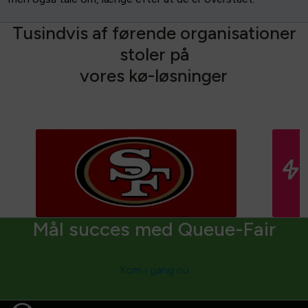
T
u
s
i
n
d
v
i
s
a
f
f
ø
r
e
n
d
e
o
r
g
a
n
i
s
a
t
i
o
n
e
r
s
t
o
l
e
r
p
å
v
o
r
e
s
k
ø
-
l
ø
s
n
i
n
g
e
r
Mål succes med Queue-Fair
Kom i gang nu