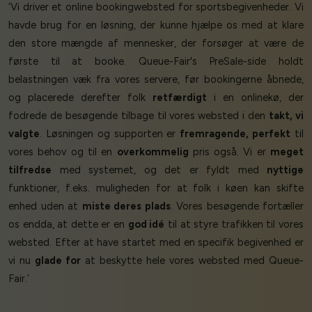
‘Vi driver et online bookingwebsted for sportsbegivenheder. Vi
havde brug for en løsning, der kunne hjælpe os med at klare
den store mængde af mennesker, der forsøger at være de
første til at booke. Queue-Fair's PreSale-side holdt
belastningen væk fra vores servere, før bookingerne åbnede,
og placerede derefter folk
retfærdigt
i en onlinekø, der
fodrede de besøgende tilbage til vores websted i den
takt, vi
valgte
. Løsningen og supporten er
fremragende, perfekt
til
vores behov og til en
overkommelig
pris også. Vi er
meget
tilfredse
med systemet, og det er fyldt med
nyttige
funktioner, f.eks. muligheden for at folk i køen kan skifte
enhed uden at
miste deres plads
. Vores besøgende fortæller
os endda, at dette er en
god idé
til at styre trafikken til vores
websted. Efter at have startet med en specifik begivenhed er
vi nu
glade for
at beskytte hele vores websted med Queue-
Fair.’