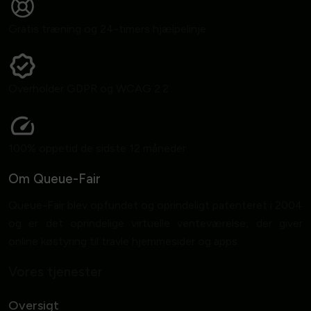
Gratis træning og 24-timers hjælpelinje
Overholder GDPR og WCAG 2.2
100% oppetid de sidste 12 måneder
Om Queue-Fair
Queue-Fair blev opfundet og oprindeligt patenteret i 2004
og er det oprindelige virtuelle venteværelse, der giver
online køstyring til travle hjemmesider og apps.
Vores tjenester
Oversigt