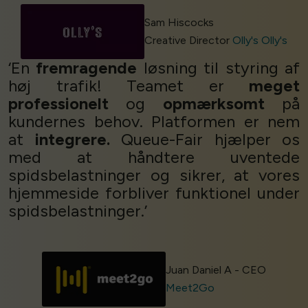
Sam Hiscocks
Creative Director
Olly's Olly's
‘En
fremragende
løsning til styring af
høj trafik! Teamet er
meget
professionelt
og
opmærksomt
på
kundernes behov. Platformen er nem
at
integrere.
Queue-Fair hjælper os
med at håndtere uventede
spidsbelastninger og sikrer, at vores
hjemmeside forbliver funktionel under
spidsbelastninger.’
Cookies & Privacy
Queue-Fair.com uses cookies to provide content
and improve your experience. You can accept all
Juan Daniel A - CEO
cookie usage or use settings to manage
Meet2Go
categories individually.