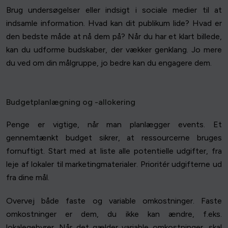
Brug undersøgelser eller indsigt i sociale medier til at
indsamle information. Hvad kan dit publikum lide? Hvad er
den bedste måde at nå dem på? Når du har et klart billede,
kan du udforme budskaber, der vækker genklang. Jo mere
du ved om din målgruppe, jo bedre kan du engagere dem.
Budgetplanlægning og -allokering
Penge er vigtige, når man planlægger events. Et
gennemtænkt budget sikrer, at ressourcerne bruges
fornuftigt. Start med at liste alle potentielle udgifter, fra
leje af lokaler til marketingmaterialer. Prioritér udgifterne ud
fra dine mål.
Overvej både faste og variable omkostninger. Faste
omkostninger er dem, du ikke kan ændre, f.eks.
lokalegebyrer. Når det gælder variable omkostninger, skal