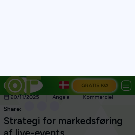
GRATIS KØ
20/11/2025
Angela
Kommerciel
Share:
Strategi for markedsføring
af live-events