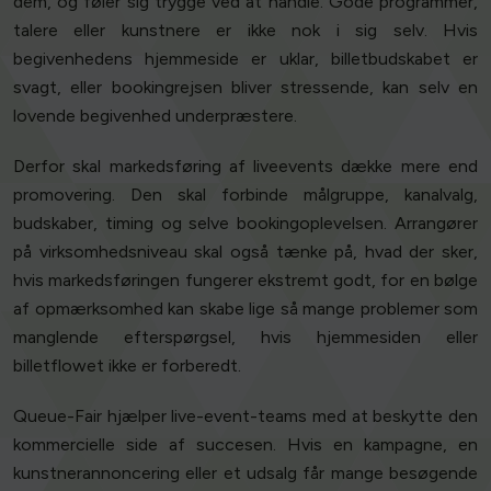
dem, og føler sig trygge ved at handle. Gode programmer,
talere eller kunstnere er ikke nok i sig selv. Hvis
begivenhedens hjemmeside er uklar, billetbudskabet er
svagt, eller bookingrejsen bliver stressende, kan selv en
lovende begivenhed underpræstere.
Derfor skal markedsføring af liveevents dække mere end
promovering. Den skal forbinde målgruppe, kanalvalg,
budskaber, timing og selve bookingoplevelsen. Arrangører
på virksomhedsniveau skal også tænke på, hvad der sker,
hvis markedsføringen fungerer ekstremt godt, for en bølge
af opmærksomhed kan skabe lige så mange problemer som
manglende efterspørgsel, hvis hjemmesiden eller
billetflowet ikke er forberedt.
Queue-Fair hjælper live-event-teams med at beskytte den
kommercielle side af succesen. Hvis en kampagne, en
kunstnerannoncering eller et udsalg får mange besøgende