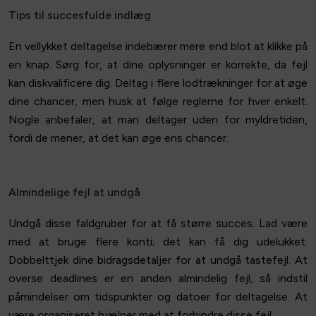
Tips til succesfulde indlæg
En vellykket deltagelse indebærer mere end blot at klikke på
en knap. Sørg for, at dine oplysninger er korrekte, da fejl
kan diskvalificere dig. Deltag i flere lodtrækninger for at øge
dine chancer, men husk at følge reglerne for hver enkelt.
Nogle anbefaler, at man deltager uden for myldretiden,
fordi de mener, at det kan øge ens chancer.
Almindelige fejl at undgå
Undgå disse faldgruber for at få større succes. Lad være
med at bruge flere konti; det kan få dig udelukket.
Dobbelttjek dine bidragsdetaljer for at undgå tastefejl. At
overse deadlines er en anden almindelig fejl, så indstil
påmindelser om tidspunkter og datoer for deltagelse. At
være organiseret hjælper med at forhindre disse fejl.