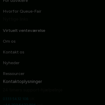
For udviklere
Hvorfor Queue-Fair
Nyttige links
Virtuelt venteværelse
Om os
Kontakt os
Nyheder
Ressourcer
Kontaktoplysninger
24 timers support-hjælpelinje
0333 5432 108
UK
+44 203 6422 994
Intl