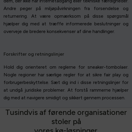
dem, der ikke har internetadgang eller tekniske færdigheder.
Andre peger på miljøpåvirkningen fra forsendelse og
returnering. At være opmærksom på disse spørgsmål
hjælper dig med at træffe informerede beslutninger og
overveje de bredere konsekvenser af dine handlinger.
Forskrifter og retningslinjer
Hold dig orienteret om reglerne for sneaker-tombolaer.
Nogle regioner har særlige regler for at sikre fair play og
forbrugerbeskyttelse. Sæt dig ind i disse retningslinjer for
at undgå juridiske problemer. At forstå rammerne hjælper
dig med at navigere smidigt og sikkert gennem processen.
T
u
s
i
n
d
v
i
s
a
f
f
ø
r
e
n
d
e
o
r
g
a
n
i
s
a
t
i
o
n
e
r
s
t
o
l
e
r
p
å
v
o
r
e
s
k
ø
-
l
ø
s
n
i
n
g
e
r