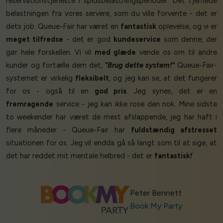
reservationstjeneste i spidsbelastningsperioder. Det fjernede
belastningen fra vores servere, som du ville forvente - det er
dets job. Queue-Fair har været en
fantastisk
oplevelse, og vi er
meget tilfredse
- det er god
kundeservice
som denne, der
gør hele forskellen. Vi vil
med glæde
vende os om til andre
kunder og fortælle dem det,
"Brug dette system!"
Queue-Fair-
systemet er virkelig
fleksibelt
, og jeg kan se, at det fungerer
for os - også til en
god pris
. Jeg synes, det er en
fremragende
service - jeg kan ikke rose den nok. Mine sidste
to weekender har været de mest afslappende, jeg har haft i
flere måneder - Queue-Fair har
fuldstændig afstresset
situationen for os. Jeg vil endda gå så langt som til at sige, at
det har reddet mit mentale helbred - det er
fantastisk!
’
Peter Bennett
Book My Party