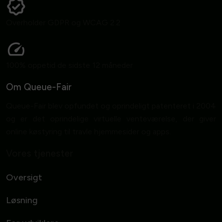
Overholder GDPR og WCAG 2.2
100% oppetid de sidste 12 måneder
Om Queue-Fair
Queue-Fair blev opfundet og oprindeligt patenteret i 2004
og er det oprindelige virtuelle venteværelse, der giver
online køstyring til travle hjemmesider og apps.
Vores tjenester
Oversigt
Løsning