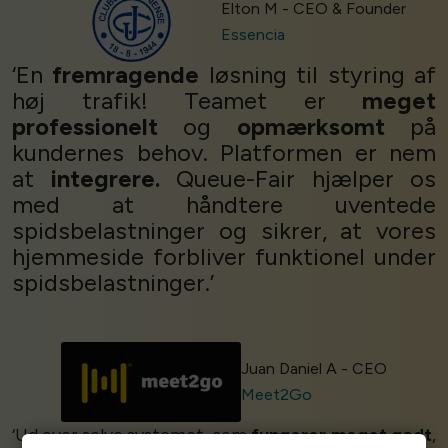
Elton M - CEO & Founder
Essencia
‘En
fremragende
løsning til styring af
høj trafik! Teamet er
meget
professionelt
og
opmærksomt
på
kundernes behov. Platformen er nem
at
integrere.
Queue-Fair hjælper os
med at håndtere uventede
spidsbelastninger og sikrer, at vores
hjemmeside forbliver funktionel under
spidsbelastninger.’
Juan Daniel A - CEO
Meet2Go
‘Ud over selve systemet, som
fungerer meget godt
,