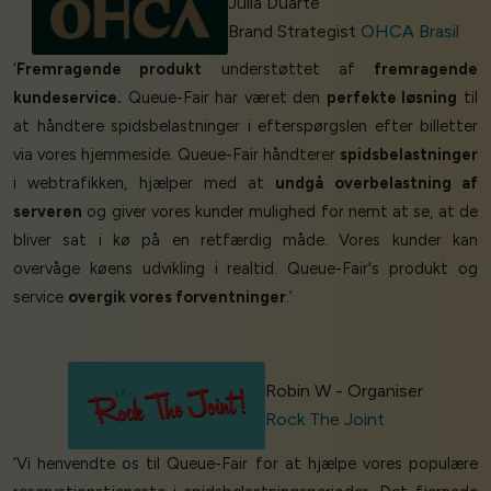
Júlia Duarte
Brand Strategist
OHCA Brasil
‘
Fremragende produkt
understøttet af
fremragende
kundeservice.
Queue-Fair har været den
perfekte løsning
til
at håndtere spidsbelastninger i efterspørgslen efter billetter
via vores hjemmeside. Queue-Fair håndterer
spidsbelastninger
i webtrafikken, hjælper med at
undgå overbelastning af
serveren
og giver vores kunder mulighed for nemt at se, at de
bliver sat i kø på en retfærdig måde. Vores kunder kan
overvåge køens udvikling i realtid. Queue-Fair's produkt og
service
overgik vores forventninger
.’
Robin W - Organiser
Rock The Joint
‘Vi henvendte os til Queue-Fair for at hjælpe vores populære