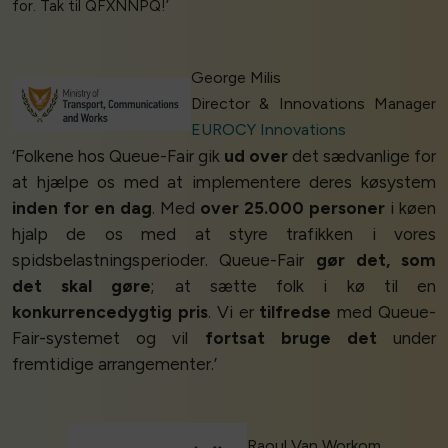
for. Tak til QFXNNPQ!’
George Milis
Director & Innovations Manager
EUROCY Innovations
‘Folkene hos Queue-Fair gik
ud over
det sædvanlige for
at hjælpe os med at implementere deres køsystem
inden for en dag
. Med
over 25.000 personer
i køen
hjalp de os med at styre trafikken i vores
spidsbelastningsperioder. Queue-Fair
gør det, som
det skal gøre
; at sætte folk i kø til en
konkurrencedygtig pris
. Vi er
tilfredse
med Queue-
Fair-systemet og vil
fortsat bruge det
under
fremtidige arrangementer.’
Raoul Van Workom