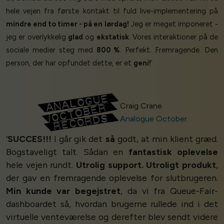
hele vejen fra første kontakt til fuld live-implementering på
mindre end to timer - på en lørdag!
Jeg er meget imponeret -
jeg er overlykkelig
glad
og
ekstatisk
. Vores interaktioner på de
sociale medier steg med
800 %
. Perfekt. Fremragende. Den
person, der har opfundet dette, er et
geni!
’
Craig Crane
Analogue October
‘
SUCCES!!!
I går gik det
så
godt, at min klient græd.
Bogstaveligt talt. Sådan en
fantastisk oplevelse
hele vejen rundt.
Utrolig support. Utroligt produkt
,
der gav en fremragende oplevelse for slutbrugeren.
Min kunde var begejstret
, da vi fra Queue-Fair-
dashboardet så, hvordan brugerne rullede ind i det
virtuelle venteværelse og derefter blev sendt videre