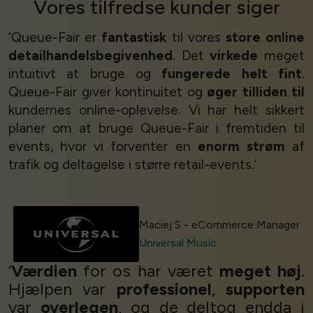
Vores
tilfredse kunder
siger
‘Queue-Fair er
fantastisk
til vores
store online
detailhandelsbegivenhed
. Det
virkede
meget
intuitivt at bruge og
fungerede helt fint
.
Queue-Fair giver kontinuitet og
øger tilliden til
kundernes online-oplevelse. Vi har helt sikkert
planer om at bruge Queue-Fair i fremtiden til
events, hvor vi forventer en
enorm strøm
af
trafik og deltagelse i større retail-events.’
Maciej S - eCommerce Manager
Universal Music
‘
Værdien
for os har været
meget høj
.
Hjælpen var
professionel
,
supporten
var
overlegen
, og de deltog endda i