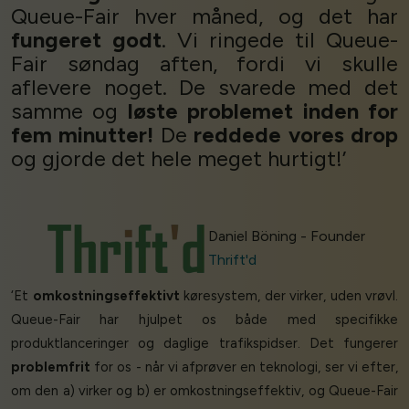
Queue-Fair hver måned, og det har
fungeret godt
. Vi ringede til Queue-
Fair søndag aften, fordi vi skulle
aflevere noget. De svarede med det
samme og
løste problemet inden for
fem minutter!
De
reddede vores drop
og gjorde det hele meget hurtigt!’
Daniel Böning - Founder
Thrift'd
‘Et
omkostningseffektivt
køresystem, der virker, uden vrøvl.
Queue-Fair har hjulpet os både med specifikke
produktlanceringer og daglige trafikspidser. Det fungerer
problemfrit
for os - når vi afprøver en teknologi, ser vi efter,
om den a) virker og b) er omkostningseffektiv, og Queue-Fair