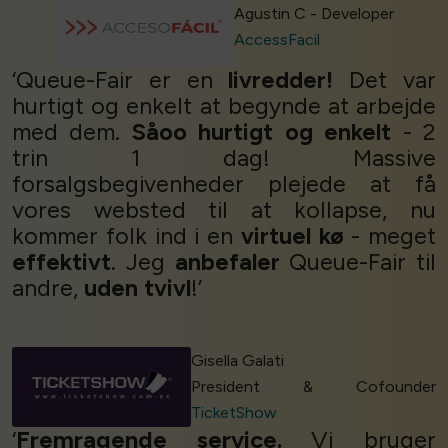
Agustin C - Developer
AccessFacil
‘Queue-Fair er en
livredder!
Det var
hurtigt og enkelt at begynde at arbejde
med dem.
Såoo hurtigt og enkelt
- 2
trin 1 dag! Massive
forsalgsbegivenheder plejede at få
vores websted til at kollapse, nu
kommer folk ind i en
virtuel kø
- meget
effektivt
. Jeg
anbefaler
Queue-Fair til
andre,
uden tvivl
!’
Gisella Galati
President & Cofounder
TicketShow
‘
Fremragende service.
Vi bruger