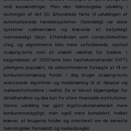
små kursændringer. Men den teknologiske udvikling i
slutningen af det 20. århundrede førte til udviklingen af
automatiserede handelssystemer. Oprindeligt var disse
systemer rudimentære og krævede et betydeligt
menneskeligt tilsyn. Efterhånden som computerkraften
steg, og algoritmerne blev mere sofistikerede, opstod
scalping-bots som et stærkt værktøj for tradere. I
begyndelsen af 2000'erne blev højfrekvenshandel (HFT)
yderligere populært, da virksomhederne forsøgte at få en
konkurrencemæssig fordel. I dag bruger scalping-bots
avancerede algoritmer og maskinlæring til at tilpasse sig
markedsforholdene i realtid. De er blevet tilgængelige for
detailhandlere og ikke kun for store finansielle institutioner.
Denne udvikling har gjort kryptovalutamarkedet mere
konkurrencedygtigt, men også mere komplekst, hvilket
kræver, at brugerne holder sig orienteret om de seneste
teknologiske fremskridt og markedsregler.