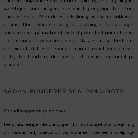
handlere udjævner scalping-bots spillereglerne og tilbyder
værktøjer, som tidligere kun var tilgængelige for store
handelsfirmaer. Men deres indvirkning er ikke udelukkende
positiv. Den udbredte brug af scalping-bots har øget
konkurrencen på markedet, hvilket potentielt gør det mere
udfordrende at opnå de samme afkast som før. Derfor er
det vigtigt at forstå, hvordan man effektivt bruger disse
bots, for handlere, der ønsker at bevare en fordel på
markedet.
SÅDAN FUNGERER SCALPING-BOTS
Grundlæggende principper
De grundlæggende principper for scalping-bots drejer sig
om hastighed, præcision og volumen. Kernen i scalping-