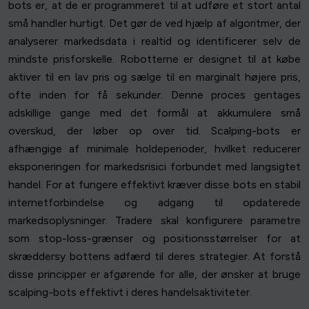
bots er, at de er programmeret til at udføre et stort antal
små handler hurtigt. Det gør de ved hjælp af algoritmer, der
analyserer markedsdata i realtid og identificerer selv de
mindste prisforskelle. Robotterne er designet til at købe
aktiver til en lav pris og sælge til en marginalt højere pris,
ofte inden for få sekunder. Denne proces gentages
adskillige gange med det formål at akkumulere små
overskud, der løber op over tid. Scalping-bots er
afhængige af minimale holdeperioder, hvilket reducerer
eksponeringen for markedsrisici forbundet med langsigtet
handel. For at fungere effektivt kræver disse bots en stabil
internetforbindelse og adgang til opdaterede
markedsoplysninger. Tradere skal konfigurere parametre
som stop-loss-grænser og positionsstørrelser for at
skræddersy bottens adfærd til deres strategier. At forstå
disse principper er afgørende for alle, der ønsker at bruge
scalping-bots effektivt i deres handelsaktiviteter.