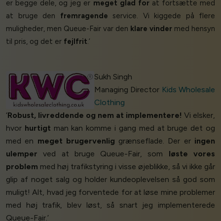
er begge dele, og jeg er
meget glad for
at fortsætte med
at bruge den
fremragende
service. Vi kiggede på flere
muligheder, men Queue-Fair var den
klare vinder
med hensyn
til pris, og det er
fejlfrit
.’
Sukh Singh
Managing Director
Kids Wholesale
Clothing
‘
Robust, livreddende og nem at implementere!
Vi elsker,
hvor
hurtigt
man kan komme i gang med at bruge det og
med en
meget brugervenlig
grænseflade. Der er
ingen
ulemper
ved at bruge Queue-Fair, som
løste vores
problem
med høj trafikstyring i visse øjeblikke, så vi ikke går
glip af noget salg og holder kundeoplevelsen så god som
muligt! Alt, hvad jeg forventede for at løse mine problemer
med høj trafik, blev løst, så snart jeg implementerede
Queue-Fair.’