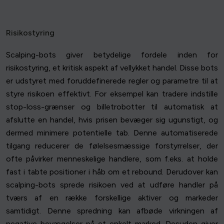
Risikostyring
Scalping-bots giver betydelige fordele inden for
risikostyring, et kritisk aspekt af vellykket handel. Disse bots
er udstyret med foruddefinerede regler og parametre til at
styre risikoen effektivt. For eksempel kan tradere indstille
stop-loss-grænser og billetrobotter til automatisk at
afslutte en handel, hvis prisen bevæger sig ugunstigt, og
dermed minimere potentielle tab. Denne automatiserede
tilgang reducerer de følelsesmæssige forstyrrelser, der
ofte påvirker menneskelige handlere, som f.eks. at holde
fast i tabte positioner i håb om et rebound. Derudover kan
scalping-bots sprede risikoen ved at udføre handler på
tværs af en række forskellige aktiver og markeder
samtidigt. Denne spredning kan afbøde virkningen af
negative bevægelser på et enkelt marked. Desuden giver