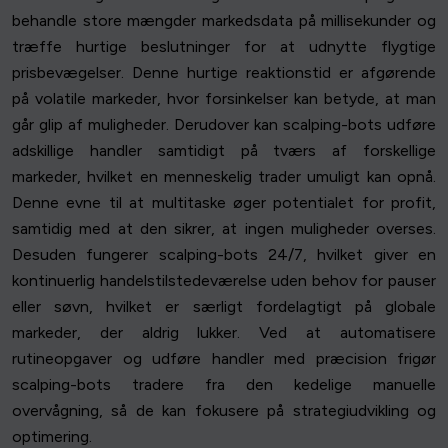
behandle store mængder markedsdata på millisekunder og
træffe hurtige beslutninger for at udnytte flygtige
prisbevægelser. Denne hurtige reaktionstid er afgørende
på volatile markeder, hvor forsinkelser kan betyde, at man
går glip af muligheder. Derudover kan scalping-bots udføre
adskillige handler samtidigt på tværs af forskellige
markeder, hvilket en menneskelig trader umuligt kan opnå.
Denne evne til at multitaske øger potentialet for profit,
samtidig med at den sikrer, at ingen muligheder overses.
Desuden fungerer scalping-bots 24/7, hvilket giver en
kontinuerlig handelstilstedeværelse uden behov for pauser
eller søvn, hvilket er særligt fordelagtigt på globale
markeder, der aldrig lukker. Ved at automatisere
rutineopgaver og udføre handler med præcision frigør
scalping-bots tradere fra den kedelige manuelle
overvågning, så de kan fokusere på strategiudvikling og
optimering.