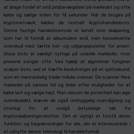
at drage fordel af små prisbevægelser på markedet og ofte
købe og sælge inden for få sekunder. Når de bruges på
kryptonetværk, kaldes de normalt kryptohandelsbots.
Denne hurtige handelsmetode er kendt som skalpering,
som har til formål at akkumulere små, men konsekvente
overskud med tætte ind- og udgangspunkter for prisen.
Disse bots er særligt nyttige på volatile markeder, hvor
priserne svinger ofte. Ved hjælp af algoritmer fungerer
scalper-bots ved at træffe beslutninger på et splitsekund,
som en menneskelig trader måske overser. De scanner flere
markeder på samme tid og leder efter muligheder for at
købe lavt og sælge højt. Men selvom de potentielt kan øge
overskuddet, kræver de også omhyggelig overvågning og
strategi for at undgå betydelige tab fra
kryptoskalperingsrobotter. Det er vigtigt at forstå deres
funktion og begrænsninger for alle, der er interesserede i
at udnytte denne teknologi til handelsformål.