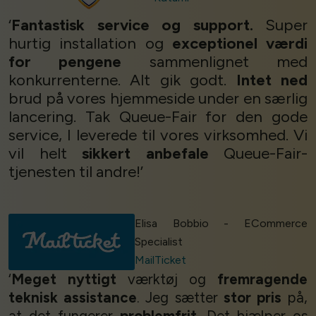
‘
Fantastisk service og support.
Super
hurtig installation og
exceptionel værdi
for pengene
sammenlignet med
konkurrenterne. Alt gik godt.
Intet ned
brud på vores hjemmeside under en særlig
lancering. Tak Queue-Fair for den gode
service, I leverede til vores virksomhed. Vi
vil helt
sikkert anbefale
Queue-Fair-
tjenesten til andre!’
Elisa Bobbio - ECommerce
Specialist
MailTicket
‘
Meget nyttigt
værktøj og
fremragende
teknisk assistance
. Jeg sætter
stor pris
på,
at det fungerer
problemfrit
. Det hjælper os