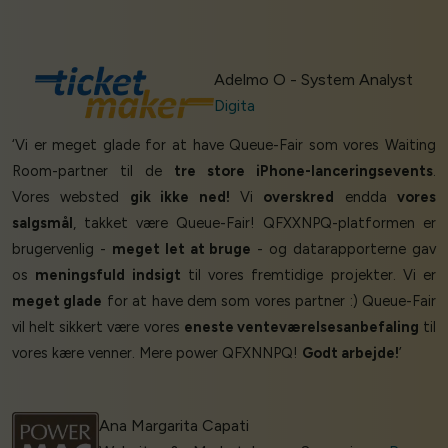
Adelmo O - System Analyst
Digita
‘Vi er meget glade for at have Queue-Fair som vores Waiting
Room-partner til de
tre store iPhone-lanceringsevents
.
Vores websted
gik ikke ned!
Vi
overskred
endda
vores
salgsmål
, takket være Queue-Fair! QFXXNPQ-platformen er
brugervenlig -
meget let at bruge
- og datarapporterne gav
os
meningsfuld indsigt
til vores fremtidige projekter. Vi er
meget glade
for at have dem som vores partner :) Queue-Fair
vil helt sikkert være vores
eneste venteværelsesanbefaling
til
vores kære venner. Mere power QFXNNPQ!
Godt arbejde!
’
Ana Margarita Capati