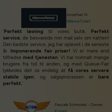
Jonathan N
IWannaTicket
‘
Perfekt løsning
til vores butik.
Perfekt
service
, de besvarede min mail selv om natten!
Den bedste service, jeg har oplevet i de seneste
år.
Imponerende fair priser!
Vi er mere end
tilfredse
med tjenesten
. Vi har normalt mange
brugere fra tid til anden, og med Queue-Fair
lykkedes det os endelig at
få vores servere
stabile igen
, og salgsprocessen er
bare
perfekt.
’
Pascale Schmökel - Owner
Kutami