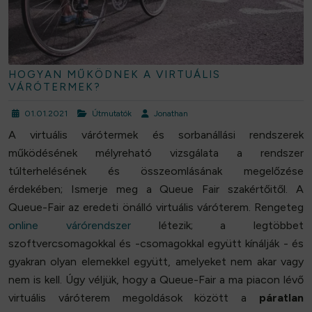
HOGYAN MŰKÖDNEK A VIRTUÁLIS
VÁRÓTERMEK?
01.01.2021
Útmutatók
Jonathan
A virtuális várótermek és sorbanállási rendszerek
működésének mélyreható vizsgálata a rendszer
túlterhelésének és összeomlásának megelőzése
érdekében; Ismerje meg a Queue Fair szakértőitől. A
Queue-Fair az eredeti önálló virtuális váróterem. Rengeteg
online várórendszer
létezik; a legtöbbet
szoftvercsomagokkal és -csomagokkal együtt kínálják - és
gyakran olyan elemekkel együtt, amelyeket nem akar vagy
nem is kell. Úgy véljük, hogy a Queue-Fair a ma piacon lévő
virtuális váróterem megoldások
között a
páratlan