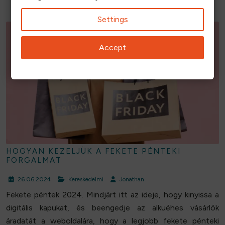
Settings
Accept
HOGYAN KEZELJÜK A FEKETE PÉNTEKI
FORGALMAT
26.06.2024
Kereskedelmi
Jonathan
Fekete péntek 2024. Mindjárt itt az ideje, hogy kinyissa a
digitális kapukat, és beengedje az alkuéhes vásárlók
áradatát a weboldalára, hogy a legjobb fekete pénteki