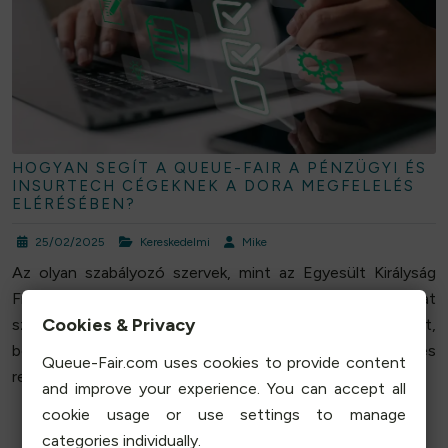
HOGYAN SEGÍT A QUEUE-FAIR A PÉNZÜGYI ÉS
INSURTECH CÉGEKNEK A DORA MEGFELELÉS
ELÉRÉSÉBEN?
25/02/2025
Kereskedelmi
Mike
Az olyan szabályozó szervek, mint az Egyesült Királyság
Financial Conduct Authority (FCA), jelentős bírságokat
Cookies & Privacy
szabtak ki a pénzintézetekre működési hibák miatt,
beleértve az ügyfeleket hátrányosan érintő weboldal- és
Queue-Fair.com uses cookies to provide content
rendszerleállásokat.…
and improve your experience. You can accept all
cookie usage or use settings to manage
Olvass tovább
categories individually.