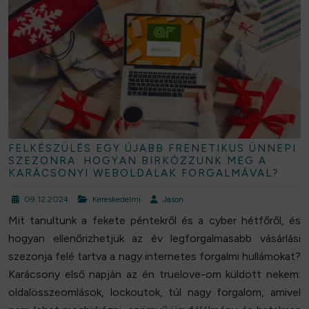
FELKÉSZÜLÉS EGY ÚJABB FRENETIKUS ÜNNEPI
SZEZONRA: HOGYAN BIRKÓZZUNK MEG A
KARÁCSONYI WEBOLDALAK FORGALMÁVAL?
09.12.2024
Kereskedelmi
Jason
Mit tanultunk a fekete péntekről és a cyber hétfőről, és
hogyan ellenőrizhetjük az év legforgalmasabb vásárlási
szezonja felé tartva a nagy internetes forgalmi hullámokat?
Karácsony első napján az én truelove-om küldött nekem:
oldalösszeomlások, lockoutok, túl nagy forgalom, amivel