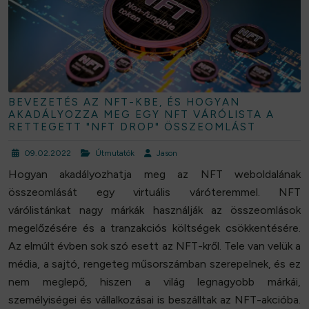
BEVEZETÉS AZ NFT-KBE, ÉS HOGYAN
AKADÁLYOZZA MEG EGY NFT VÁRÓLISTA A
RETTEGETT "NFT DROP" ÖSSZEOMLÁST
09.02.2022
Útmutatók
Jason
Hogyan akadályozhatja meg az NFT weboldalának
összeomlását egy virtuális váróteremmel. NFT
várólistánkat nagy márkák használják az összeomlások
megelőzésére és a tranzakciós költségek csökkentésére.
Az elmúlt évben sok szó esett az NFT-kről. Tele van velük a
média, a sajtó, rengeteg műsorszámban szerepelnek, és ez
nem meglepő, hiszen a világ legnagyobb márkái,
személyiségei és vállalkozásai is beszálltak az NFT-akcióba.