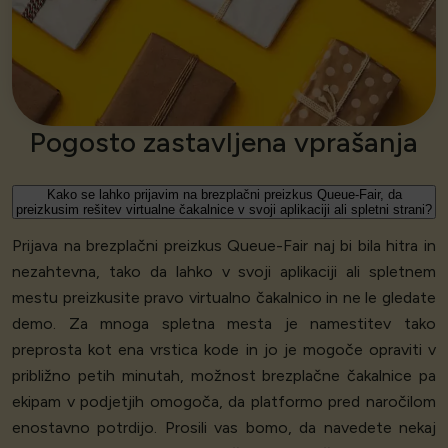
Pogosto zastavljena vprašanja
Kako se lahko prijavim na brezplačni preizkus Queue-Fair, da
preizkusim rešitev virtualne čakalnice v svoji aplikaciji ali spletni strani?
Prijava na brezplačni preizkus Queue-Fair naj bi bila hitra in
nezahtevna, tako da lahko v svoji aplikaciji ali spletnem
mestu preizkusite pravo virtualno čakalnico in ne le gledate
demo. Za mnoga spletna mesta je namestitev tako
preprosta kot ena vrstica kode in jo je mogoče opraviti v
približno petih minutah, možnost brezplačne čakalnice pa
ekipam v podjetjih omogoča, da platformo pred naročilom
enostavno potrdijo. Prosili vas bomo, da navedete nekaj