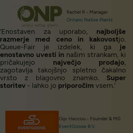
Rachel R - Manager
Ontario Native Plants
‘Enostaven za uporabo,
najboljše
razmerje med ceno in kakovost
jo.
Queue-Fair je izdelek, ki ga
je
enostavno uvesti in
našim strankam, ki
pričakujejo
največjo prodajo
,
zagotavlja takojšnjo spletno čakalno
vrsto z blagovno znamko.
Super
storitev
- lahko jo
priporočim
vsem.’
Gijs Haccou - Founder & MD
EventGoose B.V.