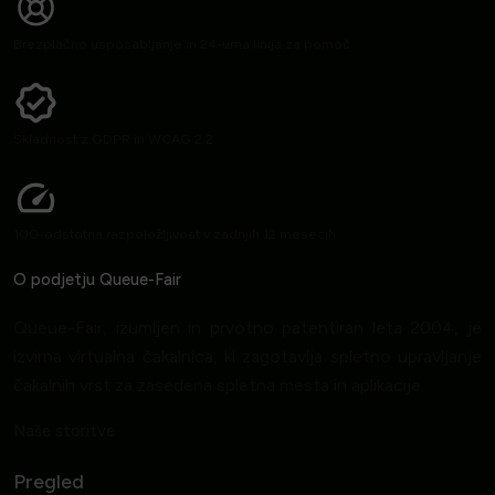
Brezplačno usposabljanje in 24-urna linija za pomoč
Skladnost z GDPR in WCAG 2.2
100-odstotna razpoložljivost v zadnjih 12 mesecih
O podjetju Queue-Fair
Queue-Fair, izumljen in prvotno patentiran leta 2004, je
izvirna virtualna čakalnica, ki zagotavlja spletno upravljanje
čakalnih vrst za zasedena spletna mesta in aplikacije.
Naše storitve
Pregled