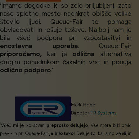
‘Imamo dogodke, ki so zelo priljubljeni, zato
naše spletno mesto naenkrat obišče veliko
število ljudi. Queue-Fair to pomaga
obvladovati in rešuje težave. Najbolj nam je
bila všeč podpora pri vzpostavitvi in
enostavna uporaba
. Queue-Fair
priporočamo,
ker je
odlična
alternativa
drugim ponudnikom čakalnih vrst in ponuja
odlično podporo
.’
Mark Hope
Director
FR Systems
‘Všeč mi je, ko stvari
preprosto delujejo
. Vse mora biti prvič
prav - in pri Queue-Fair
je bilo tako!
Deluje to, kar smo želeli, in