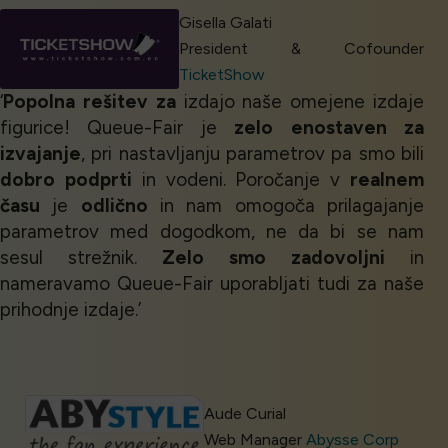
Gisella Galati
President & Cofounder
TicketShow
‘
Popolna rešitev za
izdajo naše omejene izdaje
figurice! Queue-Fair je
zelo enostaven za
izvajanje
, pri nastavljanju parametrov pa smo bili
dobro podprti
in vodeni. Poročanje v
realnem
času
je
odlično
in nam omogoča prilagajanje
parametrov med dogodkom, ne da bi se nam
sesul strežnik.
Zelo smo zadovoljni
in
nameravamo Queue-Fair uporabljati tudi za naše
prihodnje izdaje.’
Aude Curial
Web Manager
Abysse Corp