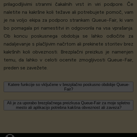
prilagodljivimi stranmi čakalnih vrst in viri podpore. Če
naletite na kakršne koli težave ali potrebujete pomoč, vam
je na voljo ekipa za podporo strankam Queue-Fair, ki vam
bo pomagala pri namestitvi in odgovorila na vsa vprašanja.
Ob koncu poskusnega obdobja se lahko odločite za
nadaljevanje s plačljivim načrtom ali prekinete storitev brez
kakršnih koli obveznosti. Brezplačni preizkus je namenjen
temu, da lahko v celoti ocenite zmogljivosti Queue-Fair,
preden se zavežete.
Katere funkcije so vključene v brezplačno poskusno obdobje Queue-
Fair?
Ali je za uporabo brezplačnega preizkusa Queue-Fair za moje spletno
mesto ali aplikacijo potrebna kakšna obveznost ali zaveza?