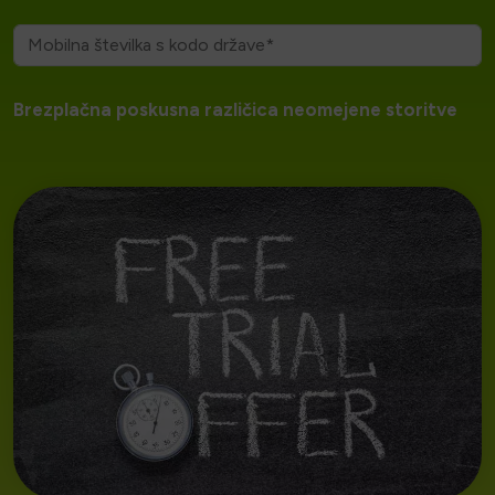
Brezplačna poskusna različica neomejene storitve