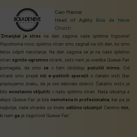
Caio Maioral
Head of Agility
Bola de Neve
Church
‘
Zmanjšal je stres
na dan zagona naše spletne trgovine!
Popolnoma novo spletno stran smo zagnali na isti dan, ko smo
letos odprli naročanje. Na dan zagona se je na našo spletno
stran
zgrnilo ogromno
strank, zato nam je uvedba Queue-Fair
pomagala, da smo
se
v tem obdobju
počutili mirno.
Od
strank smo prejeli
nič e-poštnih sporočil
o čakalni vrsti (kar
pripisujemo znaku, da je vse delovalo dobro). Čakalno vrsto je
bilo
enostavno vključiti
v našo spletno stran. Naša izkušnja z
ekipo Queue-Fair je bila
nemotena in profesionalna
, kar pa je
najbolje, naše stranke so imele
odlično izkušnjo!
Cenimo
mir,
ki nam
ga
je zagotovil Queue-Fair.’