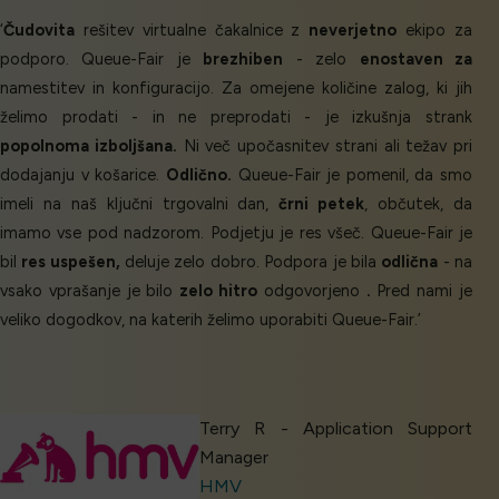
‘
Čudovita
rešitev virtualne čakalnice z
neverjetno
ekipo za
podporo. Queue-Fair je
brezhiben
- zelo
enostaven za
namestitev in konfiguracijo. Za omejene količine zalog, ki jih
želimo prodati - in ne preprodati - je izkušnja strank
popolnoma izboljšana.
Ni več upočasnitev strani ali težav pri
dodajanju v košarice.
Odlično.
Queue-Fair je pomenil, da smo
imeli na naš ključni trgovalni dan,
črni petek
, občutek, da
imamo vse pod nadzorom. Podjetju je res všeč. Queue-Fair je
bil
res uspešen,
deluje zelo dobro. Podpora je bila
odlična
- na
vsako vprašanje je bilo
zelo hitro
odgovorjeno
.
Pred nami je
veliko dogodkov, na katerih želimo uporabiti Queue-Fair.’
Terry R - Application Support
Manager
HMV