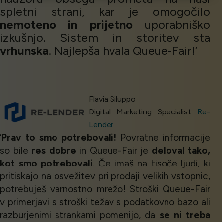
spletni strani, kar je omogočilo
nemoteno in prijetno
uporabniško
izkušnjo. Sistem in storitev sta
vrhunska
. Najlepša hvala Queue-Fair!’
Flavia Siluppo
Digital Marketing Specialist
Re-
Lender
‘
Prav to smo potrebovali!
Povratne informacije
so bile
res dobre
in Queue-Fair je
deloval tako,
kot smo potrebovali
. Če imaš na tisoče ljudi, ki
pritiskajo na osvežitev pri prodaji velikih vstopnic,
potrebuješ varnostno mrežo! Stroški Queue-Fair
v primerjavi s stroški težav s podatkovno bazo ali
razburjenimi strankami pomenijo, da
se ni treba