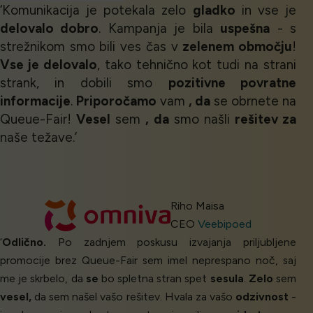
‘Komunikacija je potekala zelo
gladko
in vse je
delovalo dobro
. Kampanja je bila
uspešna
- s
strežnikom smo bili ves čas v
zelenem območju
!
Vse je delovalo
, tako tehnično kot tudi na strani
strank, in dobili smo
pozitivne povratne
informacije
.
Priporočamo
vam
, da
se obrnete na
Queue-Fair!
Vesel
sem
, da
smo našli
rešitev za
naše težave.’
Riho Maisa
CEO
Veebipoed
‘
Odlično.
Po zadnjem poskusu izvajanja priljubljene
promocije brez Queue-Fair sem imel neprespano noč, saj
me je skrbelo, da
se
bo spletna stran spet
sesula
.
Zelo
sem
vesel,
da sem našel vašo rešitev. Hvala za vašo
odzivnost
-