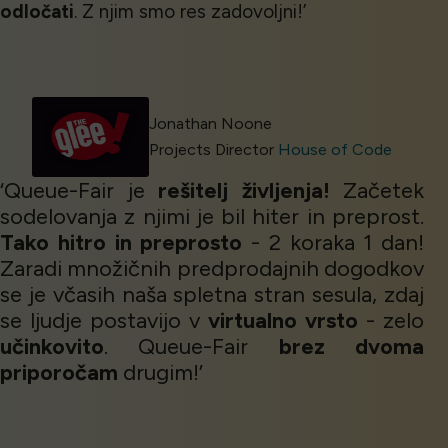
odločati
. Z njim smo res zadovoljni!’
Jonathan Noone
Projects Director
House of Code
‘Queue-Fair je
rešitelj življenja!
Začetek
sodelovanja z njimi je bil hiter in preprost.
Tako hitro in preprosto
- 2 koraka 1 dan!
Zaradi množičnih predprodajnih dogodkov
se je včasih naša spletna stran sesula, zdaj
se ljudje postavijo v
virtualno vrsto
- zelo
učinkovito
. Queue-Fair
brez dvoma
priporočam
drugim!’