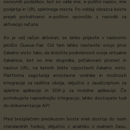
osnovnih podatkov, kot so vaše ime, e-poštni naslov, ime
podjetja in URL spletnega mesta. Po oddaji obrazca boste
prejeli potrditveno e-poštno sporočilo z navodili za
aktivacijo računa.
Ko je vaš račun aktiviran, se lahko prijavite v nadzorno
ploščo Queue-Fair. Od tam lahko nastavite svojo prvo
čakalno vrsto tako, da določite podrobnosti svoje virtualne
čakalnice, kot so ime dogodka, pričakovani promet in
naslovi URL, na katerih želite vzpostaviti čakalno vrsto.
Platforma zagotavlja enostavne vodnike in možnosti
integracije za različna okolja, vključno z JavaScriptom za
spletne aplikacije in SDK-ji za mobilne aplikacije. Če
potrebujete naprednejšo integracijo, lahko dostopate tudi
do dokumentacije API.
Med brezplačnim preizkusom boste imeli dostop do vseh
standardnih funkcij, vključno z analitiko v realnem času,