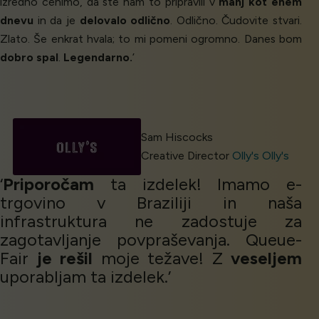
izredno cenimo, da ste nam to pripravili v
manj kot enem
dnevu
in da je
delovalo odlično
. Odlično. Čudovite stvari.
Zlato. Še enkrat hvala; to mi pomeni ogromno. Danes bom
dobro spal
.
Legendarno.
’
Sam Hiscocks
Creative Director
Olly's Olly's
‘
Priporočam
ta izdelek! Imamo e-
trgovino v Braziliji in naša
infrastruktura ne zadostuje za
zagotavljanje povpraševanja. Queue-
Fair
je rešil
moje težave! Z
veseljem
uporabljam ta izdelek.’