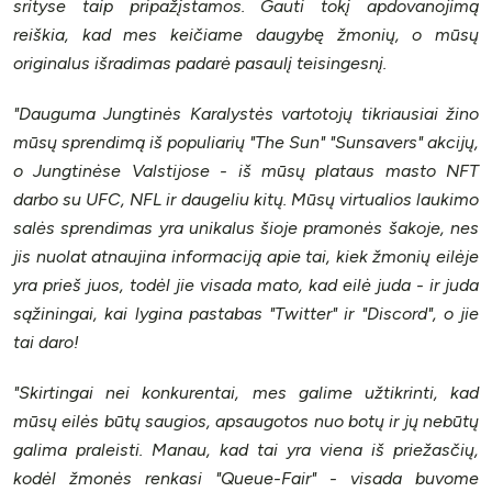
srityse taip pripažįstamos. Gauti tokį apdovanojimą
reiškia, kad mes keičiame daugybę žmonių, o mūsų
originalus išradimas padarė pasaulį teisingesnį.
"Dauguma Jungtinės Karalystės vartotojų tikriausiai žino
mūsų sprendimą iš populiarių "The Sun" "Sunsavers" akcijų,
o Jungtinėse Valstijose - iš mūsų plataus masto NFT
darbo su UFC, NFL ir daugeliu kitų. Mūsų virtualios laukimo
salės sprendimas yra unikalus šioje pramonės šakoje, nes
jis nuolat atnaujina informaciją apie tai, kiek žmonių eilėje
yra prieš juos, todėl jie visada mato, kad eilė juda - ir juda
sąžiningai, kai lygina pastabas "Twitter" ir "Discord", o jie
tai daro!
"Skirtingai nei konkurentai, mes galime užtikrinti, kad
mūsų eilės būtų saugios, apsaugotos nuo botų ir jų nebūtų
galima praleisti. Manau, kad tai yra viena iš priežasčių,
kodėl žmonės renkasi "Queue-Fair" - visada buvome