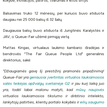
kokybė, inovacijos, patirtis, tvarumas ir kitos sritys.
Balsavimas truko 12 mėnesių, per kuriuos buvo atiduota
daugiau nei 25 000 balsų iš 32 šalių.
Daugiausia balsų buvo atiduota iš Jungtinės Karalystės ir
JAV, o Queue-Fair užėmė pirmąją vietą.
Mattas Kingas, virtualaus laukimo kambario išradėjas ir
bendrovės "The Fair Queue People Ltd" generalinis
direktorius, sakė:
"Džiaugiamės gavę šį prestižinį pramonės pripažinimą!
Queue-Fair yra
geriausiai įvertintas virtualios laukiamosios
salės teikėjas apžvalgų svetainėje G2
ir jau kurį laiką juo
yra, todėl labai malonu matyti, kad
mūsų naujovės
virtualios laukiamosios tikslumo ir dirbtinio intelekto,
lankytojų patirties, klientų portalo kokybės ir
eilių saugumo