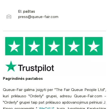
El. paštas
Pagrindinės pastabos
Queue-Fair galima įsigyti per "The Fair Queue People Ltd",
kuri priklauso "Orderly" grupei, adresu Queue-Fair.com -
"Orderly" grupei taip pat priklauso apdovanojimus pelniusi J.
Kingo programėlė "
WeQ4U"
, kurią Jungtinėje Karalystėje