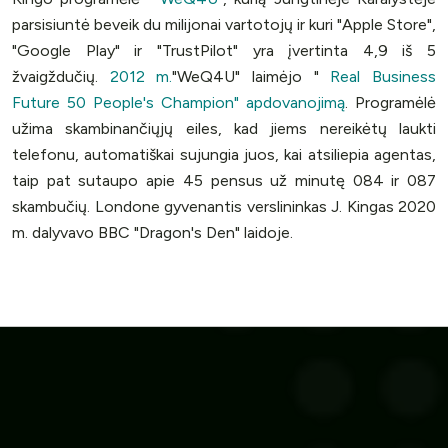
parsisiuntė beveik du milijonai vartotojų ir kuri "Apple Store",
"Google Play" ir "TrustPilot" yra įvertinta 4,9 iš 5
žvaigždučių.
2012 m.
"WeQ4U" laimėjo "
Real Business
Future 50 People's Champion" apdovanojimą
. Programėlė
užima skambinančiųjų eiles, kad jiems nereikėtų laukti
telefonu, automatiškai sujungia juos, kai atsiliepia agentas,
taip pat sutaupo apie 45 pensus už minutę 084 ir 087
skambučių. Londone gyvenantis verslininkas J. Kingas 2020
m. dalyvavo BBC "Dragon's Den" laidoje.