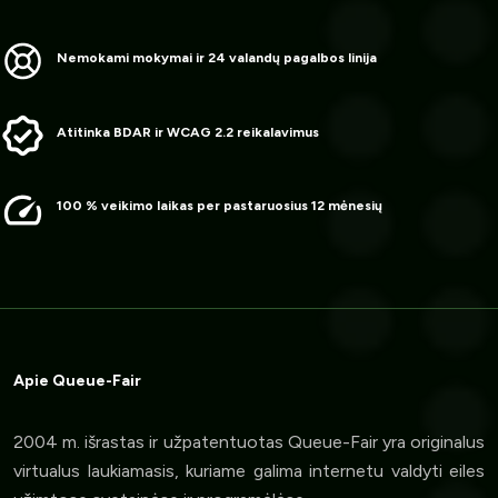
Nemokami mokymai ir 24 valandų pagalbos linija
Atitinka BDAR ir WCAG 2.2 reikalavimus
100 % veikimo laikas per pastaruosius 12 mėnesių
Apie Queue-Fair
2004 m. išrastas ir užpatentuotas Queue-Fair yra originalus
virtualus laukiamasis, kuriame galima internetu valdyti eiles