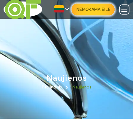
NEMOKAMA EILĖ
Naujienos
Pagrindinis
Naujienos