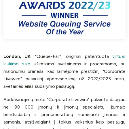
London, UK
: "Queue-Fair", originali patentuota
virtuali
laukimo salė
užimtoms svetainėms ir programoms, su
malonumu praneša, kad laimėjome prestižinį "Corporate
Livewire" pasaulinį apdovanojimą už 2022/2023 metų
svetainės eilės sudarymo paslaugą.
Apdovanojimų metu "Corporate Livewire" pakvietė daugiau
nei 90 000 įmonių ir įmonių specialistų, žurnalo
bendradarbių ir prenumeratorių nominuoti įmones ir
asmenis, atsižvelgiant į tokius veiksnius kaip paslaugų