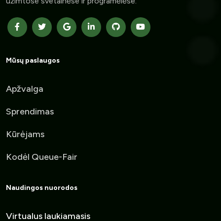
užimtose svetainėse ir programėlėse.
Mūsų paslaugos
Apžvalga
Sprendimas
Kūrėjams
Kodėl Queue-Fair
Naudingos nuorodos
Virtualus laukiamasis