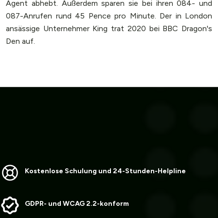
Agent abhebt. Außerdem sparen sie bei ihren 084- und
087-Anrufen rund 45 Pence pro Minute. Der in London
ansässige Unternehmer King trat 2020 bei BBC Dragon's
Den auf.
Kostenlose Schulung und 24-Stunden-Helpline
GDPR- und WCAG 2.2-konform