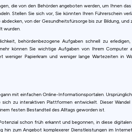
ungen, die von den Behörden angeboten werden, um Ihnen das 
eln. Stellen Sie sich vor, Sie könnten Ihren Führerschein ver
e abdecken, von der Gesundheitsfürsorge bis zur Bildung, und 
lt wurden.
lichkeit, behördenbezogene Aufgaben schnell zu erledigen
sto mehr können Sie wichtige Aufgaben von Ihrem Computer 
et weniger Papierkram und weniger lange Wartezeiten in W
begann mit einfachen Online-Informationsportalen. Ursprünglich
e sich zu interaktiven Plattformen entwickelt. Dieser Wande
inem festen Bestandteil des Alltags geworden ist.
tenzial schon früh erkannt und begonnen, in diese digitalen
ng hin zum Angebot komplexerer Dienstleistungen im Intern