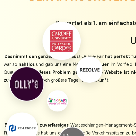
Bewertet als 1. am einfachst
U
‘
Das nimmt den ganzen Stress raus!
Queue-Fair
hat perfekt fu
war so
nahtlos
und gab uns eine Menge
Vertrauen
im Vorfeld. 
Queue-Fair
hat dieses Problem gelöst
, unsere
Website ist n
zuversichtlich für noch größere Tage in der Zukunft.’
‘
Effizientes
und
zuverlässiges
Warteschlangen-Management-Sys
Plattform aus. Es hat uns geholfen, große Verkehrsspitzen zu b