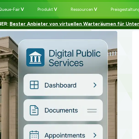
Queue-Fair
Produkt
Ressourcen
Preisgestaltu
ER:
Bester Anbieter von virtuellen Warteräumen für Unt