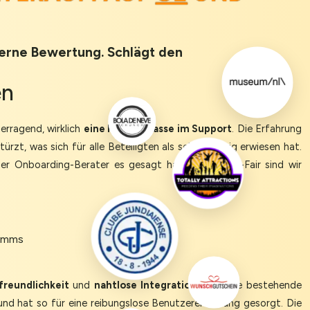
Sterne Bewertung. Schlägt den
en
erragend, wirklich
eine Meisterklasse im Support
. Die Erfahrung
zt, was sich für alle Beteiligten als sehr stressig erwiesen hat.
nser Onboarding-Berater es gesagt hat. Mit Queue-Fair sind wir
Comms
freundlichkeit
und
nahtlose Integration
in unsere bestehende
und hat so für eine reibungslose Benutzererfahrung gesorgt. Die