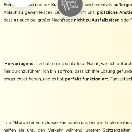
Echtzeitdaten
und der
Kundensupport
sind ebenfalls
außerge
Ablauf zu gewährleisten. Queue-Fair hilft uns,
plötzliche Ansti
dass
es
auch bei großer Nachfrage
nicht zu Ausfallzeiten
oder 
‘
Hervorragend.
Ich hatte eine schlaflose Nacht, weil ich befür
Fair durchzuführen. Ich bin
so froh
, dass ich Ihre Lösung gefund
eingerichtet haben, und es hat
perfekt funktioniert
. Fantastis
‘Die Mitarbeiter von Queue-Fair haben uns bei der Implementi
halfen sie uns, den Verkehr während unserer Spitzenzeite