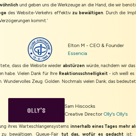
wöhnlich
und geben uns die Werkzeuge an die Hand, die wir benöti
ege
des Website-Verkehrs effektiv
zu bewältigen
. Durch die Imp
Verzögerungen kommt.’
Elton M - CEO & Founder
Essencia
chtete, dass die Website wieder
abstürzen
würde, nachdem wir das 
en habe. Vielen Dank für Ihre
Reaktionsschnelligkeit
- ich weiß es
ch. Wundervolles Zeug. Golden. Nochmals vielen Dank; das bedeutet 
Sam Hiscocks
Creative Director
Olly's Olly's
erung ihres Warteschlangensystems
innerhalb eines Tages
mehr al
n zu bewältigen. Queue-Fair
tut das, wofür es gedacht
ist: 