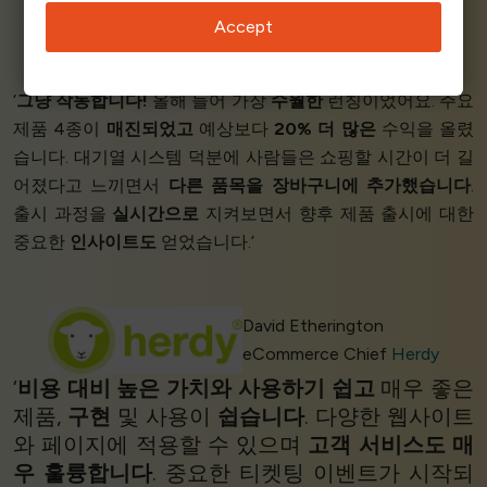
Accept
André Rahn
CMO
Wunschgutschein
‘
그냥 작동합니다!
올해 들어 가장
수월한
런칭이었어요. 주요
제품 4종이
매진되었고
예상보다
20% 더 많은
수익을 올렸
습니다. 대기열 시스템 덕분에 사람들은 쇼핑할 시간이 더 길
어졌다고 느끼면서
다른 품목을 장바구니에 추가했습니다
.
출시 과정을
실시간으로
지켜보면서 향후 제품 출시에 대한
중요한
인사이트도
얻었습니다.’
David Etherington
eCommerce Chief
Herdy
‘
비용 대비 높은 가치와
사용하기 쉽고
매우 좋은
제품,
구현
및 사용이
쉽습니다
. 다양한 웹사이트
와 페이지에 적용할 수 있으며
고객 서비스도 매
우 훌륭합니다
. 중요한 티켓팅 이벤트가 시작되