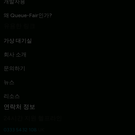
개발자용
왜 Queue-Fair인가?
유용한 링크
가상 대기실
회사 소개
문의하기
뉴스
리소스
연락처 정보
24시간 지원 헬프라인
0333 5432 108
UK