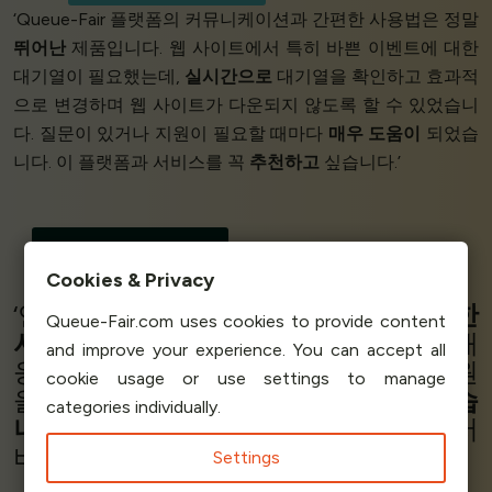
‘Queue-Fair 플랫폼의 커뮤니케이션과 간편한 사용법은 정말
뛰어난
제품입니다. 웹 사이트에서 특히 바쁜 이벤트에 대한
대기열이 필요했는데,
실시간으로
대기열을 확인하고 효과적
으로 변경하며 웹 사이트가 다운되지 않도록 할 수 있었습니
다. 질문이 있거나 지원이 필요할 때마다
매우 도움이
되었습
니다. 이 플랫폼과 서비스를 꼭
추천하고
싶습니다.’
Júlia Duarte
Brand Strategist
OHCA Brasil
Cookies & Privacy
‘연중 가장 바쁜 시기에 도움을 준
완벽한
Queue-Fair.com uses cookies to provide content
서비스입니다
. 필요한 곳에
유연하게
대
and improve your experience. You can accept all
응하고
빠른
응답 시간으로
탁월한
지원
cookie usage or use settings to manage
을 제공해주어 거래하는 것이
즐거웠습
categories individually.
니다
. 저희의 요구에
정확히
부합하는 서
비스였습니다.’
Settings