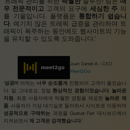
‘트래픽 관리를 위한
탁월한
솔루션! 팀은
매
우 전문적이고
고객의 요구에
세심한 주
의
를 기울입니다. 플랫폼은
통합하기 쉽습니
다
. 예기치 않은 트래픽 급증을 관리하여 트
래픽이 폭주하는 동안에도 웹사이트의 기능
을 유지할 수 있도록 도와줍니다.’
Juan Daniel A - CEO
Meet2Go
‘
성공!!!
어제는
너무 순조롭게
진행되어 고객이 울었습니
다. 말 그대로요. 정말
환상적인 경험이었습니다
.
놀라운
지원.
최종 사용자에게 탁월한 경험을 제공한
놀라운 제
품
. 사용자가 가상 대기실로 들어와서 사이트로 이동하여
성공적으로 구매하는
과정을 Queue-Fair 대시보드에서
지켜보면서
제 고객은 감격했습니다
.’