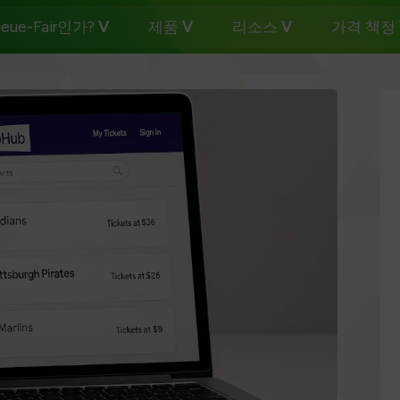
eue-Fair인가?
제품
리소스
가격 책정