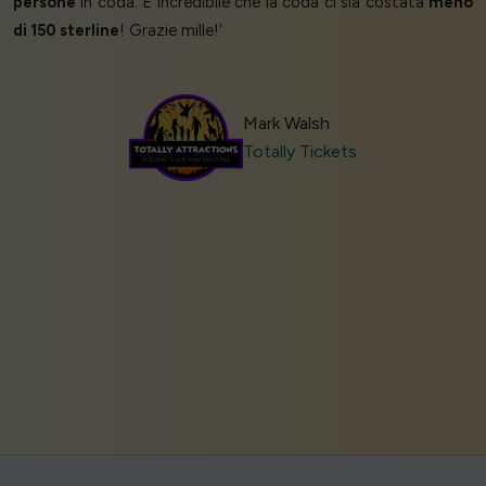
persone
in coda. È incredibile che la coda ci sia costata
meno
di 150 sterline
! Grazie mille!’
Mark Walsh
Totally Tickets