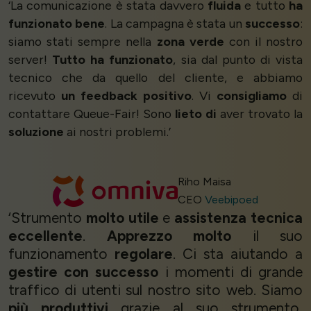
‘La comunicazione è stata davvero
fluida
e tutto
ha
funzionato bene
. La campagna è stata un
successo
:
siamo stati sempre nella
zona verde
con il nostro
server!
Tutto ha funzionato
, sia dal punto di vista
tecnico che da quello del cliente, e abbiamo
ricevuto
un feedback positivo
. Vi
consigliamo
di
contattare Queue-Fair! Sono
lieto di
aver trovato la
soluzione
ai nostri problemi.’
Riho Maisa
CEO
Veebipoed
‘Strumento
molto utile
e
assistenza tecnica
eccellente
.
Apprezzo molto
il suo
funzionamento
regolare
. Ci sta aiutando a
gestire con successo
i momenti di grande
traffico di utenti sul nostro sito web. Siamo
più produttivi
grazie al suo strumento,