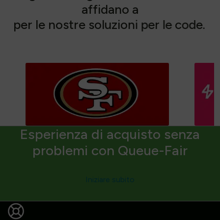
a
f
f
i
d
a
n
o
a
p
e
r
l
e
n
o
s
t
r
e
s
o
l
u
z
i
o
n
i
p
e
r
l
e
c
o
d
e
.
Esperienza di acquisto senza
problemi con Queue-Fair
Iniziare subito