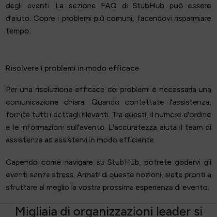
degli eventi. La sezione FAQ di StubHub può essere
d'aiuto. Copre i problemi più comuni, facendovi risparmiare
tempo.
Risolvere i problemi in modo efficace
Per una risoluzione efficace dei problemi è necessaria una
comunicazione chiara. Quando contattate l'assistenza,
fornite tutti i dettagli rilevanti. Tra questi, il numero d'ordine
e le informazioni sull'evento. L'accuratezza aiuta il team di
assistenza ad assistervi in modo efficiente.
Capendo come navigare su StubHub, potrete godervi gli
eventi senza stress. Armati di queste nozioni, siete pronti a
sfruttare al meglio la vostra prossima esperienza di evento.
M
i
g
l
i
a
i
a
d
i
o
r
g
a
n
i
z
z
a
z
i
o
n
i
l
e
a
d
e
r
s
i