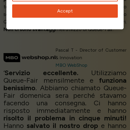
tempestive. È
rassicurante
sapere che possiamo
Accept
sempre applicare una misura di gestione attivando
Queue Fair per gestire picchi inaspettati di visitatori.
Non ci sono svantaggi
nell'utilizzo di Queue-Fair.’
Pascal T - Director of Customer
& Innovation
MBO WebShop
‘
Servizio eccellente.
Utilizziamo
Queue-Fair mensilmente e
funziona
benissimo
. Abbiamo chiamato Queue-
Fair domenica sera perché stavamo
facendo una consegna. Ci hanno
risposto immediatamente e hanno
risolto il problema in cinque minuti!
Hanno
salvato il nostro drop
e hanno