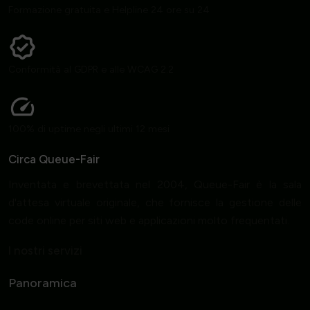
Formazione gratuita e Helpline 24 ore su 24
Conformità al GDPR e alle WCAG 2.2
100% di uptime negli ultimi 12 mesi
Circa Queue-Fair
Inventata e brevettata nel 2004, Queue-Fair è la sala
d'attesa virtuale originale, che fornisce la gestione delle
code online per siti web e applicazioni molto frequentati.
I nostri servizi
Panoramica