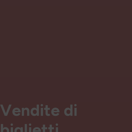
V
e
n
d
i
t
e
d
i
b
i
g
l
i
e
t
t
i