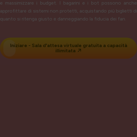
e massimizzare i budget. I bagarini e i bot possono anche
approfittare di sistemi non protetti, acquistando più biglietti di
quanto si ritenga giusto e danneggiando la fiducia dei fan.
Iniziare -
Sala d'attesa virtuale
gratuita a capacità
illimitata