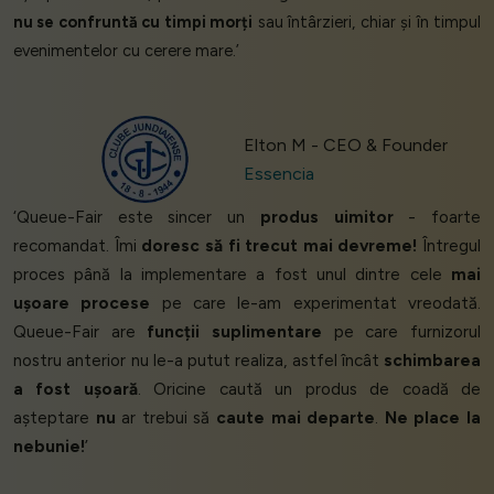
nu se confruntă cu timpi morți
sau întârzieri, chiar și în timpul
evenimentelor cu cerere mare.’
Elton M - CEO & Founder
Essencia
‘Queue-Fair este sincer un
produs uimitor
- foarte
recomandat. Îmi
doresc să fi trecut mai devreme!
Întregul
proces până la implementare a fost unul dintre cele
mai
ușoare procese
pe care le-am experimentat vreodată.
Queue-Fair are
funcții suplimentare
pe care furnizorul
nostru anterior nu le-a putut realiza, astfel încât
schimbarea
a fost ușoară
. Oricine caută un produs de coadă de
așteptare
nu
ar trebui să
caute mai departe
.
Ne place la
nebunie!
’