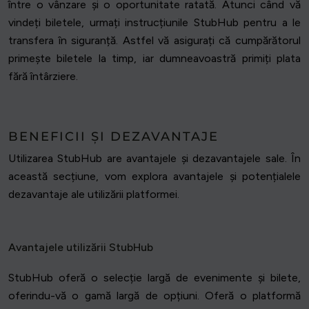
între o vânzare și o oportunitate ratată. Atunci când vă
vindeți biletele, urmați instrucțiunile StubHub pentru a le
transfera în siguranță. Astfel vă asigurați că cumpărătorul
primește biletele la timp, iar dumneavoastră primiți plata
fără întârziere.
BENEFICII ȘI DEZAVANTAJE
Utilizarea StubHub are avantajele și dezavantajele sale. În
această secțiune, vom explora avantajele și potențialele
dezavantaje ale utilizării platformei.
Avantajele utilizării StubHub
StubHub oferă o selecție largă de evenimente și bilete,
oferindu-vă o gamă largă de opțiuni. Oferă o platformă