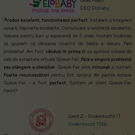
Gilad Haim
CEO
Elobaby
‘
Produs excelent, funcționează perfect
. Instalare și integrare
ușoară, Rapoarte excelente, Comunicare și asistență excelente,
Valoare pentru bani și experiență de 5 stele. Suntem încântați
să spunem că vânzarea noastră de bilete a decurs fără
probleme! Am fost
vânduți în prima zi
cu ajutorul soluției de
sală de așteptare virtuală Queue-Fair,
fără o singură problemă
sau plângere a clienților
. Queue-Fair este
minunat
și suntem
foarte recunoscători
pentru tot sprijinul din partea echipei
Queue-Fair - a fost
perfect
. Suntem un client Queue-Fair
fericit!’
Gerd Z - Dodentocht IT
Dodentocht 100k