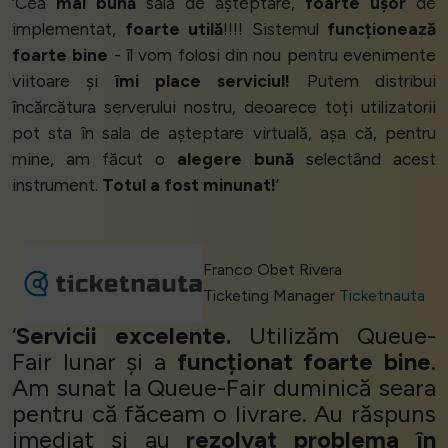
‘Cea
mai bună
sală de așteptare,
foarte ușor
de
implementat,
foarte utilă
!!!! Sistemul
funcționează
foarte bine
- îl vom folosi din nou pentru evenimente
viitoare și
îmi place serviciul!
Putem distribui
încărcătura serverului nostru, deoarece toți utilizatorii
pot sta în sala de așteptare virtuală, așa că, pentru
mine, am făcut o
alegere bună
selectând acest
instrument.
Totul a fost minunat!
’
Franco Obet Rivera
Ticketing Manager
Ticketnauta
‘
Servicii excelente.
Utilizăm Queue-
Fair lunar și a
funcționat foarte bine
.
Am sunat la Queue-Fair duminică seara
pentru că făceam o livrare. Au răspuns
imediat și au
rezolvat problema în