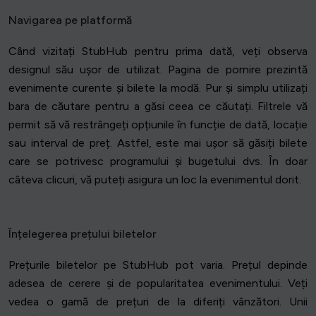
Navigarea pe platformă
Când vizitați StubHub pentru prima dată, veți observa
designul său ușor de utilizat. Pagina de pornire prezintă
evenimente curente și bilete la modă. Pur și simplu utilizați
bara de căutare pentru a găsi ceea ce căutați. Filtrele vă
permit să vă restrângeți opțiunile în funcție de dată, locație
sau interval de preț. Astfel, este mai ușor să găsiți bilete
care se potrivesc programului și bugetului dvs. În doar
câteva clicuri, vă puteți asigura un loc la evenimentul dorit.
Înțelegerea prețului biletelor
Prețurile biletelor pe StubHub pot varia. Prețul depinde
adesea de cerere și de popularitatea evenimentului. Veți
vedea o gamă de prețuri de la diferiți vânzători. Unii