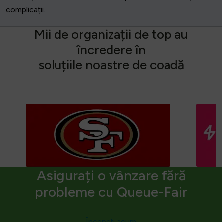
complicații.
M
i
i
d
e
o
r
g
a
n
i
z
a
ț
i
i
d
e
t
o
p
a
u
î
n
c
r
e
d
e
r
e
î
n
s
o
l
u
ț
i
i
l
e
n
o
a
s
t
r
e
d
e
c
o
a
d
ă
Asigurați o vânzare fără
probleme cu Queue-Fair
Începeți acum