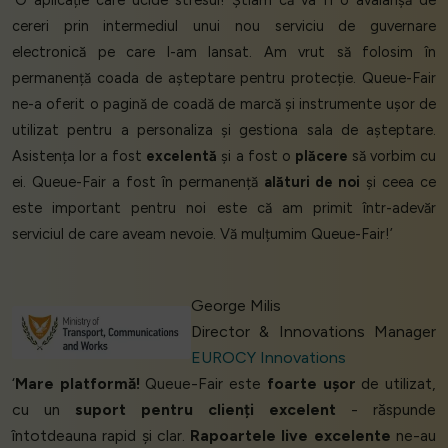
‘O aplicație care ucide stresul! Știam că va fi o avalanșă de
cereri prin intermediul unui nou serviciu de guvernare
electronică pe care l-am lansat. Am vrut să folosim în
permanență coada de așteptare pentru protecție. Queue-Fair
ne-a oferit o pagină de coadă de marcă și instrumente ușor de
utilizat pentru a personaliza și gestiona sala de așteptare.
Asistența lor a fost
excelentă
și a fost o
plăcere
să vorbim cu
ei. Queue-Fair a fost în permanență
alături de noi
și ceea ce
este important pentru noi este că am primit într-adevăr
serviciul de care aveam nevoie. Vă mulțumim Queue-Fair!’
George Milis
Director & Innovations Manager
EUROCY Innovations
‘
Mare platformă!
Queue-Fair este
foarte ușor
de utilizat,
cu un
suport pentru clienți excelent
- răspunde
întotdeauna rapid și clar.
Rapoartele live excelente
ne-au