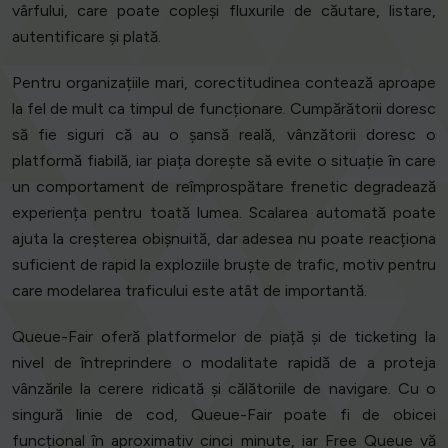
vârfului, care poate copleși fluxurile de căutare, listare,
autentificare și plată.
Pentru organizațiile mari, corectitudinea contează aproape
la fel de mult ca timpul de funcționare. Cumpărătorii doresc
să fie siguri că au o șansă reală, vânzătorii doresc o
platformă fiabilă, iar piața dorește să evite o situație în care
un comportament de reîmprospătare frenetic degradează
experiența pentru toată lumea. Scalarea automată poate
ajuta la creșterea obișnuită, dar adesea nu poate reacționa
suficient de rapid la exploziile bruște de trafic, motiv pentru
care modelarea traficului este atât de importantă.
Queue-Fair oferă platformelor de piață și de ticketing la
nivel de întreprindere o modalitate rapidă de a proteja
vânzările la cerere ridicată și călătoriile de navigare. Cu o
singură linie de cod, Queue-Fair poate fi de obicei
funcțional în aproximativ cinci minute, iar Free Queue vă