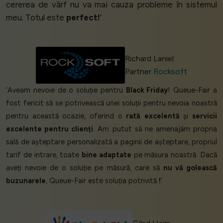
cererea de vârf nu va mai cauza probleme în sistemul
meu. Totul este
perfect!
’
Richard Laniel
Partner
Rocksoft
‘Aveam nevoie de o soluție pentru
Black Friday
! Queue-Fair a
fost fericit să se potrivească unei soluții pentru nevoia noastră
pentru această ocazie, oferind o
rată
excelentă
și
servicii
excelente pentru clienți
. Am putut să ne amenajăm propria
sală de așteptare personalizată a paginii de așteptare, propriul
tarif de intrare, toate
bine adaptate
pe măsura noastră. Dacă
aveți nevoie de o soluție pe măsură, care să
nu vă golească
buzunarele
, Queue-Fair este soluția potrivită
!
’