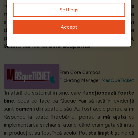
funcționare. Ne ajută să
gestionăm cu succes
Settings
momentele de trafic ridicat de utilizatori pe
site-ul nostru web. Suntem
mai productivi
Accept
datorită instrumentului său, deoarece ne
permite să ne dedicăm eforturile altor sarcini,
lăsând partea sa
bine acoperită
.’
Fran Cora Campos
Ticketing Manager
MasQueTicket
‘În afară de sistemul în sine, care
funcționează foarte
bine
, ceea ce face ca Queue-Fair să iasă în evidență
sunt
oamenii
din spatele său. Au fost acolo pentru a-mi
răspunde la toate întrebările, pentru a
mă ajuta
cu
implementarea și chiar și atunci când eram gata să intru
în producție, au fost încă acolo! Pot
sta liniștit
știind că