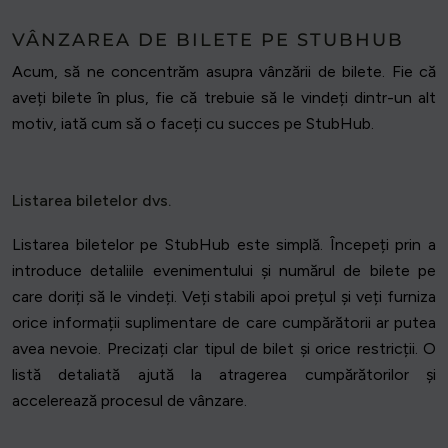
VÂNZAREA DE BILETE PE STUBHUB
Acum, să ne concentrăm asupra vânzării de bilete. Fie că
aveți bilete în plus, fie că trebuie să le vindeți dintr-un alt
motiv, iată cum să o faceți cu succes pe StubHub.
Listarea biletelor dvs.
Listarea biletelor pe StubHub este simplă. Începeți prin a
introduce detaliile evenimentului și numărul de bilete pe
care doriți să le vindeți. Veți stabili apoi prețul și veți furniza
orice informații suplimentare de care cumpărătorii ar putea
avea nevoie. Precizați clar tipul de bilet și orice restricții. O
listă detaliată ajută la atragerea cumpărătorilor și
accelerează procesul de vânzare.