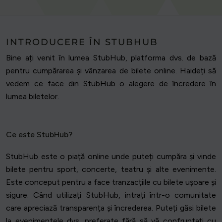
INTRODUCERE ÎN STUBHUB
Bine ați venit în lumea StubHub, platforma dvs. de bază
pentru cumpărarea și vânzarea de bilete online. Haideți să
vedem ce face din StubHub o alegere de încredere în
lumea biletelor.
Ce este StubHub?
StubHub este o piață online unde puteți cumpăra și vinde
bilete pentru sport, concerte, teatru și alte evenimente.
Este conceput pentru a face tranzacțiile cu bilete ușoare și
sigure. Când utilizați StubHub, intrați într-o comunitate
care apreciază transparența și încrederea. Puteți găsi bilete
la evenimentele dvs. preferate fără să vă confruntați cu