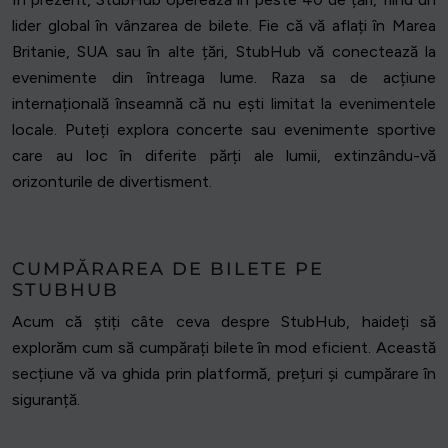
lider global în vânzarea de bilete. Fie că vă aflați în Marea
Britanie, SUA sau în alte țări, StubHub vă conectează la
evenimente din întreaga lume. Raza sa de acțiune
internațională înseamnă că nu ești limitat la evenimentele
locale. Puteți explora concerte sau evenimente sportive
care au loc în diferite părți ale lumii, extinzându-vă
orizonturile de divertisment.
CUMPĂRAREA DE BILETE PE
STUBHUB
Acum că știți câte ceva despre StubHub, haideți să
explorăm cum să cumpărați bilete în mod eficient. Această
secțiune vă va ghida prin platformă, prețuri și cumpărare în
siguranță.