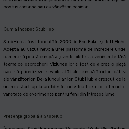
costuri ascunse sau cu vânzători nesiguri.
Cum a început StubHub
StubHub a fost fondată în 2000 de Eric Baker și Jeff Fluhr.
Aceștia au văzut nevoia unei platforme de încredere unde
oamenii să poată cumpăra și vinde bilete la evenimente fără
teama de escrocherii. Viziunea lor a fost de a crea o piață
care să prioritizeze nevoile atât ale cumpărătorilor, cât și
ale vânzătorilor. De-a lungul anilor, StubHub a crescut de la
un mic start-up la un lider în industria biletelor, oferind o
varietate de evenimente pentru fanii din întreaga lume.
Prezența globală a StubHub
În prezent, StubHub operează în peste 40 de țări, fiind un