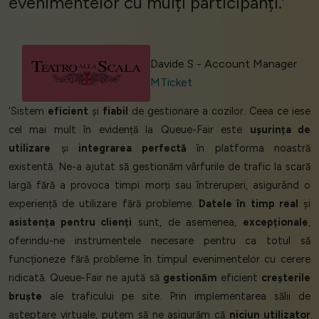
evenimentelor cu mulți participanți.’
Davide S - Account Manager
MTicket
‘Sistem
eficient
și
fiabil
de gestionare a cozilor. Ceea ce iese
cel mai mult în evidență la Queue-Fair este
ușurința de
utilizare
și
integrarea perfectă
în platforma noastră
existentă. Ne-a ajutat să gestionăm vârfurile de trafic la scară
largă fără a provoca timpi morți sau întreruperi, asigurând o
experiență de utilizare fără probleme.
Datele în timp real
și
asistența pentru clienți
sunt, de asemenea,
excepționale
,
oferindu-ne instrumentele necesare pentru ca totul să
funcționeze fără probleme în timpul evenimentelor cu cerere
ridicată. Queue-Fair ne ajută să
gestionăm
eficient
creșterile
bruște
ale traficului pe site. Prin implementarea sălii de
așteptare virtuale, putem să ne asigurăm că
niciun utilizator