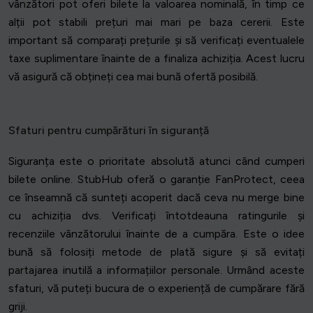
vânzători pot oferi bilete la valoarea nominală, în timp ce
alții pot stabili prețuri mai mari pe baza cererii. Este
important să comparați prețurile și să verificați eventualele
taxe suplimentare înainte de a finaliza achiziția. Acest lucru
vă asigură că obțineți cea mai bună ofertă posibilă.
Sfaturi pentru cumpărături în siguranță
Siguranța este o prioritate absolută atunci când cumperi
bilete online. StubHub oferă o garanție FanProtect, ceea
ce înseamnă că sunteți acoperit dacă ceva nu merge bine
cu achiziția dvs. Verificați întotdeauna ratingurile și
recenziile vânzătorului înainte de a cumpăra. Este o idee
bună să folosiți metode de plată sigure și să evitați
partajarea inutilă a informațiilor personale. Urmând aceste
sfaturi, vă puteți bucura de o experiență de cumpărare fără
griji.