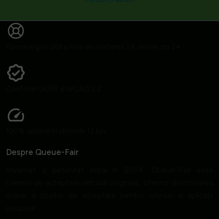
Formare gratuită și linie de asistență 24 de ore din 24
Conform GDPR și WCAG 2.2
100% uptime în ultimele 12 luni
Despre Queue-Fair
Inventat și patentat inițial în 2004, Queue-Fair este
camera de așteptare virtuală originală, oferind gestionarea
online a cozilor de așteptare pentru site-uri și aplicații
ocupate.