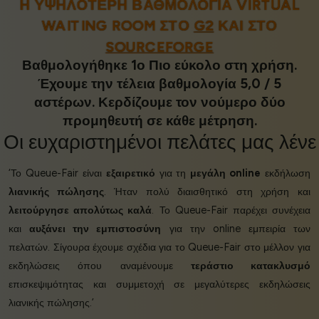
Η ΥΨΗΛΌΤΕΡΗ ΒΑΘΜΟΛΟΓΊΑ VIRTUAL
WAITING ROOM ΣΤΟ
G2
ΚΑΙ ΣΤΟ
SOURCEFORGE
Βαθμολογήθηκε 1ο Πιο εύκολο στη χρήση.
Έχουμε την τέλεια βαθμολογία 5,0 / 5
αστέρων. Κερδίζουμε τον νούμερο δύο
προμηθευτή σε κάθε μέτρηση.
Οι
ευχαριστημένοι πελάτες
μας λένε
‘Το Queue-Fair είναι
εξαιρετικό
για τη
μεγάλη online
εκδήλωση
λιανικής πώλησης
. Ήταν πολύ διαισθητικό στη χρήση και
λειτούργησε απολύτως καλά
. Το Queue-Fair παρέχει συνέχεια
και
αυξάνει την εμπιστοσύνη
για την online εμπειρία των
πελατών. Σίγουρα έχουμε σχέδια για το Queue-Fair στο μέλλον για
εκδηλώσεις όπου αναμένουμε
τεράστιο κατακλυσμό
επισκεψιμότητας και συμμετοχή σε μεγαλύτερες εκδηλώσεις
λιανικής πώλησης.’