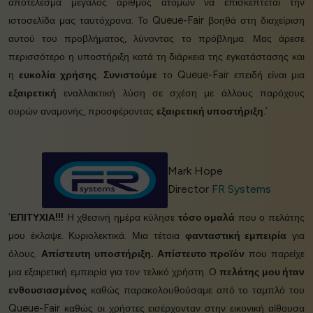
αποτέλεσμα μεγάλος αριθμός ατόμων να επισκέπτεται την
ιστοσελίδα μας ταυτόχρονα. Το Queue-Fair βοηθά στη διαχείριση
αυτού του προβλήματος, λύνοντας το πρόβλημα. Μας άρεσε
περισσότερο η υποστήριξη κατά τη διάρκεια της εγκατάστασης και
η
ευκολία χρήσης
.
Συνιστούμε
το Queue-Fair επειδή είναι μια
εξαιρετική
εναλλακτική λύση σε σχέση με άλλους παρόχους
ουρών αναμονής, προσφέροντας
εξαιρετική υποστήριξη
.’
Mark Hope
Director
FR Systems
‘
ΕΠΙΤΥΧΙΑ!!!
Η χθεσινή ημέρα κύλησε
τόσο ομαλά
που ο πελάτης
μου έκλαψε. Κυριολεκτικά. Μια τέτοια
φανταστική εμπειρία
για
όλους.
Απίστευτη υποστήριξη. Απίστευτο προϊόν
που παρείχε
μια εξαιρετική εμπειρία για τον τελικό χρήστη. Ο
πελάτης μου ήταν
ενθουσιασμένος
καθώς παρακολουθούσαμε από το ταμπλό του
Queue-Fair καθώς οι χρήστες εισέρχονταν στην εικονική αίθουσα