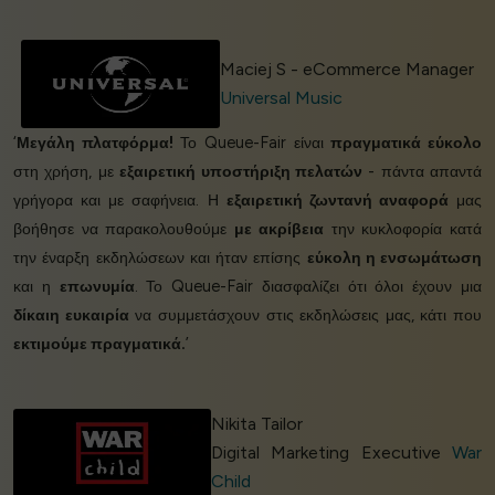
Maciej S - eCommerce Manager
Universal Music
‘
Μεγάλη πλατφόρμα!
Το Queue-Fair είναι
πραγματικά εύκολο
στη χρήση, με
εξαιρετική υποστήριξη πελατών
- πάντα απαντά
γρήγορα και με σαφήνεια. Η
εξαιρετική ζωντανή αναφορά
μας
βοήθησε να παρακολουθούμε
με ακρίβεια
την κυκλοφορία κατά
την έναρξη εκδηλώσεων και ήταν επίσης
εύκολη η ενσωμάτωση
και η
επωνυμία
. Το Queue-Fair διασφαλίζει ότι όλοι έχουν μια
δίκαιη ευκαιρία
να συμμετάσχουν στις εκδηλώσεις μας, κάτι που
εκτιμούμε πραγματικά.
’
Nikita Tailor
Digital Marketing Executive
War
Child