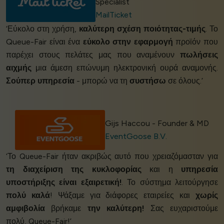
Specialist
MailTicket
‘Εύκολο στη χρήση,
καλύτερη σχέση ποιότητας-τιμής
. Το
Queue-Fair είναι ένα
εύκολο στην εφαρμογή
προϊόν που
παρέχει στους πελάτες μας που αναμένουν
πωλήσεις
αιχμής
μια άμεση επώνυμη ηλεκτρονική ουρά αναμονής.
Σούπερ υπηρεσία
- μπορώ να τη
συστήσω
σε όλους.’
Gijs Haccou - Founder & MD
EventGoose B.V.
‘Το Queue-Fair ήταν ακριβώς αυτό που χρειαζόμασταν για
τη διαχείριση της κυκλοφορίας
και η
υπηρεσία
υποστήριξης είναι εξαιρετική!
. Το σύστημα λειτούργησε
πολύ καλά
! Ψάξαμε για διάφορες εταιρείες και
χωρίς
αμφιβολία
βρήκαμε
την καλύτερη!
Σας ευχαριστούμε
πολύ, Queue-Fair!’