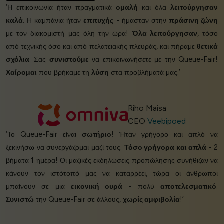
‘Η επικοινωνία ήταν πραγματικά
ομαλή
και όλα
λειτούργησαν
καλά
. Η καμπάνια ήταν
επιτυχής
- ήμασταν στην
πράσινη ζώνη
με τον διακομιστή μας όλη την ώρα!
Όλα λειτούργησαν
, τόσο
από τεχνικής όσο και από πελατειακής πλευράς, και πήραμε
θετικά
σχόλια
. Σας
συνιστούμε
να επικοινωνήσετε με την Queue-Fair!
Χαίρομαι
που βρήκαμε τη
λύση
στα προβλήματά μας.’
Riho Maisa
CEO
Veebipoed
‘Το Queue-Fair είναι
σωτήριο!
Ήταν γρήγορο και απλό να
ξεκινήσω να συνεργάζομαι μαζί τους.
Τόσο γρήγορα και απλά
- 2
βήματα 1 ημέρα! Οι μαζικές εκδηλώσεις προπώλησης συνήθιζαν να
κάνουν τον ιστότοπό μας να καταρρέει, τώρα οι άνθρωποι
μπαίνουν σε μια
εικονική ουρά
- πολύ
αποτελεσματικό
.
Συνιστώ
την Queue-Fair σε άλλους,
χωρίς αμφιβολία
!’