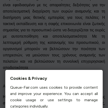
είναι εφοδιασμένο με τις απαραίτητες δεξιότητες για την
αποτελεσματική διαχείριση των ουρών αναμονής και τη
διατήρηση μιας θετικής εμπειρίας για τους πελάτες. Η
τακτική εκπαίδευση και η σαφής επικοινωνία είναι ζωτικής
σημασίας για το προσωπικό ώστε να διαχειρίζεται τις ουρές
με αυτοπεποίθηση και αποτελεσματικότητα. Με τη
λεπτομερή ρύθμιση της κατανομής του προσωπικού, οι
οργανισμοί μπορούν να βελτιώσουν την ποιότητα των
υπηρεσιών, να μειώσουν τους χρόνους αναμονής των
πελατών και να βελτιώσουν τη συνολική επιχειρησιακή
αποδοτικότητα.
Cookies & Privacy
Αξιοποίηση τεχνολογικών λύσεων
Queue-Fair.com uses cookies to provide content
and improve your experience. You can accept all
Η ενσωμάτωση των τεχνολογικών λύσεων είναι ζωτικής
cookie usage or use settings to manage
σημασίας για τη σύγχρονη διαχείριση ουρών αναμονής,
categories individually.