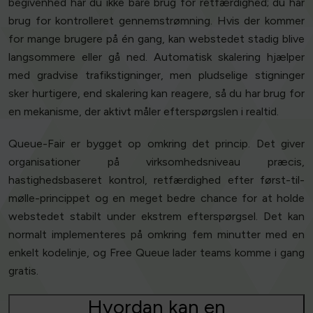
begivenhed har du ikke bare brug for retfærdighed; du har
brug for kontrolleret gennemstrømning. Hvis der kommer
for mange brugere på én gang, kan webstedet stadig blive
langsommere eller gå ned. Automatisk skalering hjælper
med gradvise trafikstigninger, men pludselige stigninger
sker hurtigere, end skalering kan reagere, så du har brug for
en mekanisme, der aktivt måler efterspørgslen i realtid.
Queue-Fair er bygget op omkring det princip. Det giver
organisationer på virksomhedsniveau præcis,
hastighedsbaseret kontrol, retfærdighed efter først-til-
mølle-princippet og en meget bedre chance for at holde
webstedet stabilt under ekstrem efterspørgsel. Det kan
normalt implementeres på omkring fem minutter med en
enkelt kodelinje, og Free Queue lader teams komme i gang
gratis.
Hvordan kan en