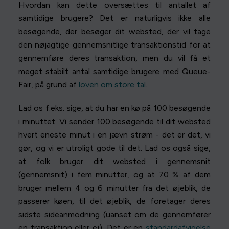
Hvordan kan dette oversættes til antallet af
samtidige brugere? Det er naturligvis ikke alle
besøgende, der besøger dit websted, der vil tage
den nøjagtige gennemsnitlige transaktionstid for at
gennemføre deres transaktion, men du vil få et
meget stabilt antal samtidige brugere med Queue-
Fair, på grund af
loven om store tal
.
Lad os f.eks. sige, at du har en kø på 100 besøgende
i minuttet. Vi sender 100 besøgende til dit websted
hvert eneste minut i en jævn strøm - det er det, vi
gør, og vi er utroligt gode til det. Lad os også sige,
at folk bruger dit websted i gennemsnit
(gennemsnit) i fem minutter, og at 70 % af dem
bruger mellem 4 og 6 minutter fra det øjeblik, de
passerer køen, til det øjeblik, de foretager deres
sidste sideanmodning (uanset om de gennemfører
en transaktion eller ej). Det er en
standardafvigelse