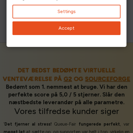
Settings
Accept
DET BEDST BEDØMTE VIRTUELLE
VENTEVÆRELSE PÅ
G2
OG
SOURCEFORGE
Bedømt som 1. nemmest at bruge. Vi har den
perfekte score på 5,0 / 5 stjerner. Slår den
næstbedste leverandør på alle parametre.
Vores
tilfredse kunder
siger
‘
Det fjerner al stress!
Queue-Fair
fungerede perfekt
, var
meget let
at sætte op, og supporten var helt i top, virkelig en