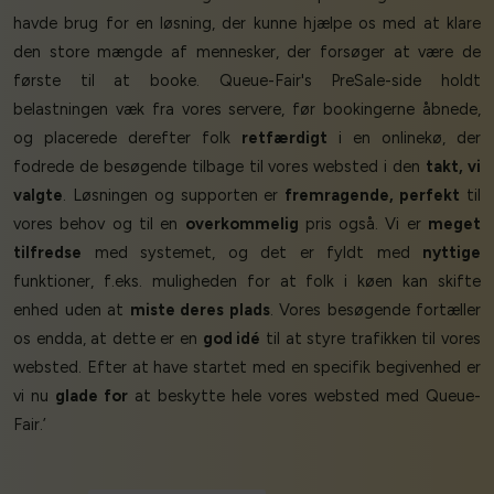
havde brug for en løsning, der kunne hjælpe os med at klare
den store mængde af mennesker, der forsøger at være de
første til at booke. Queue-Fair's PreSale-side holdt
belastningen væk fra vores servere, før bookingerne åbnede,
og placerede derefter folk
retfærdigt
i en onlinekø, der
fodrede de besøgende tilbage til vores websted i den
takt, vi
valgte
. Løsningen og supporten er
fremragende, perfekt
til
vores behov og til en
overkommelig
pris også. Vi er
meget
tilfredse
med systemet, og det er fyldt med
nyttige
funktioner, f.eks. muligheden for at folk i køen kan skifte
enhed uden at
miste deres plads
. Vores besøgende fortæller
os endda, at dette er en
god idé
til at styre trafikken til vores
websted. Efter at have startet med en specifik begivenhed er
vi nu
glade for
at beskytte hele vores websted med Queue-
Fair.’