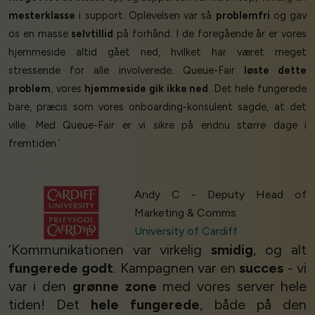
mesterklasse
i support. Oplevelsen var så
problemfri
og gav
os en masse
selvtillid
på forhånd. I de foregående år er vores
hjemmeside altid gået ned, hvilket har været meget
stressende for alle involverede. Queue-Fair
løste dette
problem
, vores
hjemmeside gik ikke ned
. Det hele fungerede
bare, præcis som vores onboarding-konsulent sagde, at det
ville. Med Queue-Fair er vi sikre på endnu større dage i
fremtiden.’
Andy C - Deputy Head of
Marketing & Comms
University of Cardiff
‘Kommunikationen var virkelig
smidig
, og alt
fungerede godt
. Kampagnen var en
succes
- vi
var i den
grønne zone
med vores server hele
tiden! Det
hele fungerede
, både på den