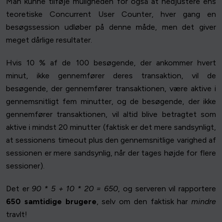
Man kunne tilføje muligheden for også at nedjustere ens
teoretiske Concurrent User Counter, hver gang en
besøgssession udløber på denne måde, men det giver
meget dårlige resultater.
Hvis 10 % af de 100 besøgende, der ankommer hvert
minut, ikke gennemfører deres transaktion, vil de
besøgende, der gennemfører transaktionen, være aktive i
gennemsnitligt fem minutter, og de besøgende, der ikke
gennemfører transaktionen, vil altid blive betragtet som
aktive i mindst 20 minutter (faktisk er det mere sandsynligt,
at sessionens timeout plus den gennemsnitlige varighed af
sessionen er mere sandsynlig, når der tages højde for flere
sessioner).
Det er
90 * 5 + 10 * 20 = 650
, og serveren vil rapportere
650 samtidige brugere
, selv om den faktisk har
mindre
travlt!