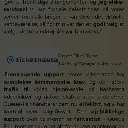
igen til fremtidige arrangementer, og
jeg elsker
servicen!
Vi kan fordele belastningen på vores
server, fordi alle brugerne kan blive i det virtuelle
venteværelse, så for mig var det et
godt valg
at
vælge dette værktøj.
Alt var fantastisk!
’
Franco Obet Rivera
Ticketing Manager
Ticketnauta
‘
Fremragende support
. Vores virksomhed har
komplekse kommercielle krav
, og den store
trafik
til vores hjemmeside på bestemte
tidspunkter og datoer skabte store problemer.
Queue-Fair håndterer dem nu effektivt, og vi har
kontrol
over salgsflowet. Den
øjeblikkelige
support
over telefonen er
fantastisk
- Queue
Fair-teamet har gjort alt for at løse problemer og