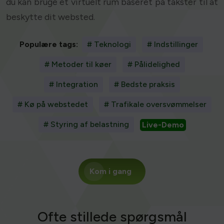
du kan bruge et virtuelt rum baseret på takster til at
beskytte dit websted.
Populære tags:
# Teknologi
# Indstillinger
# Metoder til køer
# Pålidelighed
# Integration
# Bedste praksis
# Kø på webstedet
# Trafikale oversvømmelser
# Styring af belastning
Live-Demo
Kom i gang
Ofte stillede spørgsmål