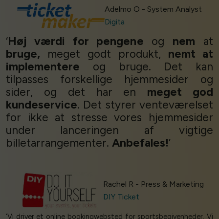
Adelmo O - System Analyst
Digita
‘
Høj værdi for pengene
og
nem
at
bruge,
meget godt produkt,
nemt at
implementere
og bruge. Det kan
tilpasses forskellige hjemmesider og
sider, og det har en
meget god
kundeservice
. Det styrer venteværelset
for ikke at stresse vores hjemmesider
under lanceringen af vigtige
billetarrangementer.
Anbefales!
’
Rachel R - Press & Marketing
DIY Ticket
‘Vi driver et online bookingwebsted for sportsbegivenheder. Vi