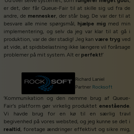
‘Ud over selve systemet, som
fungerer meget godt
,
er det, der får Queue-Fair til at skille sig ud fra de
andre, de
mennesker
, der står bag. De var der til at
besvare alle mine spørgsmål,
hjælpe mig
med min
implementering, og selv da jeg var klar til at gå i
produktion, var de der stadig! Jeg kan
være tryg
ved
at vide, at spidsbelastning ikke længere vil forårsage
problemer på mit system. Alt er
perfekt!
’
Richard Laniel
Partner
Rocksoft
‘Kommunikation og den nemme brug af Queue-
Fair's platform gør virkelig produktet
enestående
.
Vi havde brug for en kø til en særlig travl
begivenhed på vores websted, og jeg kunne se det i
realtid
, foretage ændringer effektivt og sikre mig,