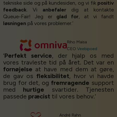
tekniske side og på kundesiden, og vi fik
positiv
feedback
. Vi
anbefaler
dig at kontakte
Queue-Fair! Jeg er
glad for
, at vi fandt
løsningen
på vores problemer.’
Riho Maisa
CEO
Veebipoed
‘
Perfekt service
, der hjalp os med
vores travleste tid på året. Det var en
fornøjelse
at have med dem at gøre,
de gav os
fleksibilitet
, hvor vi havde
brug for det, og
fremragende
support
med
hurtige
svartider. Tjenesten
passede
præcist
til vores behov.’
André Rahn