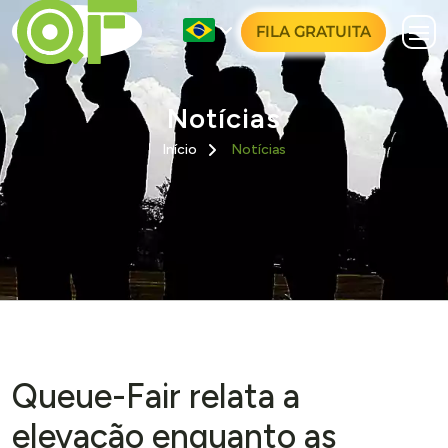
FILA GRATUITA
Notícias
Início
Notícias
Queue-Fair relata a
elevação enquanto as