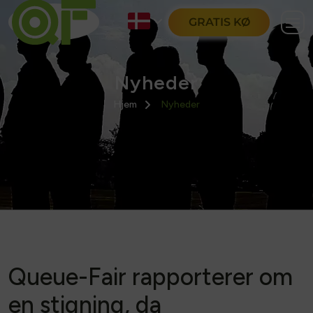
GRATIS KØ
Nyheder
Hjem
Nyheder
Queue-Fair rapporterer om
en stigning, da