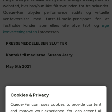
websted, hvis han/hun ikke får svar inden for tre sekunder.
Queue-Fair tilbyder performance audits og virtuelle
venteværelser med først-til-mølle-princippet for at
fastholde kunder, som ellers ville blive tabt, og
øge
konverteringsraten
i processen.
PRESSEMEDDELELSEN SLUTTER
Kontakt til medierne: Susann Jerry
May 5th 2021
Cookies & Privacy
Telefon
Queue-Fair.com uses cookies to provide content
and improve your experience. You can accept all