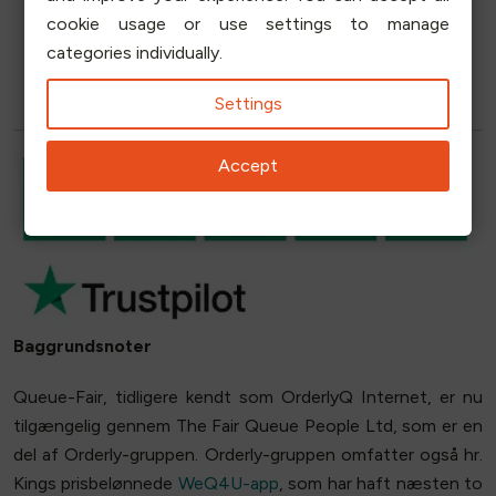
cookie usage or use settings to manage
E-mail
categories individually.
Settings
Accept
Baggrundsnoter
Queue-Fair, tidligere kendt som OrderlyQ Internet, er nu
tilgængelig gennem The Fair Queue People Ltd, som er en
del af Orderly-gruppen. Orderly-gruppen omfatter også hr.
Kings prisbelønnede
WeQ4U-app
, som har haft næsten to