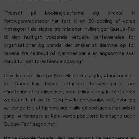
"Presset på bookingplatforme og direkte til
forbrugerwebsteder har ført til en 50-dobling af vores
indtægter i de sidste tre måneder, hvilket gør Queue-Fair
til det hurtigst voksende virtuelle venteværelse for
organisationer og brands, der ønsker at dæmme op for
tabene fra nedbrud på hjemmesider eller langsomme svar
forud for det forestående opsving."
Ollys kreative direktør Sam Hiscocks sagde, at indførelsen
af Queue-Fair havde afhjulpet bekymringerne om
håndtering af trafikspidser, som tidligere havde fået deres
websted til at vælte. "Jeg havde en søvnløs nat, hvor jeg
var bange for, at hjemmesiden ville gå ned igen efter sidste
gang, vi forsøgte at køre vores populære kampagne uden
Queue-Fair," sagde han.
Ifølge Google forlader den gennemsnitlige besøgende et