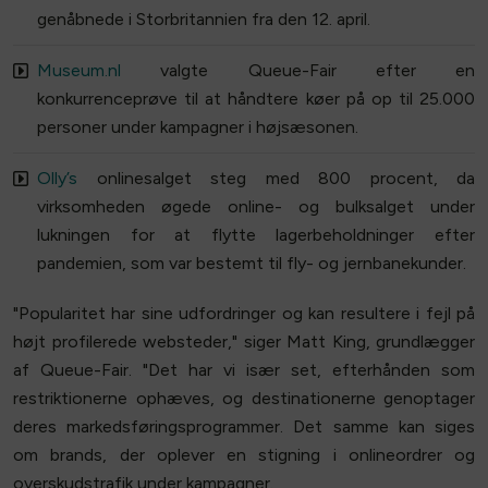
genåbnede i Storbritannien fra den 12. april.
Museum.nl
valgte Queue-Fair efter en
konkurrenceprøve til at håndtere køer på op til 25.000
personer under kampagner i højsæsonen.
Olly’s
onlinesalget steg med 800 procent, da
virksomheden øgede online- og bulksalget under
lukningen for at flytte lagerbeholdninger efter
pandemien, som var bestemt til fly- og jernbanekunder.
"Popularitet har sine udfordringer og kan resultere i fejl på
højt profilerede websteder," siger Matt King, grundlægger
af Queue-Fair. "Det har vi især set, efterhånden som
restriktionerne ophæves, og destinationerne genoptager
deres markedsføringsprogrammer. Det samme kan siges
om brands, der oplever en stigning i onlineordrer og
overskudstrafik under kampagner.