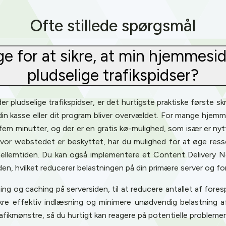
Ofte stillede spørgsmål
ge for at sikre, at min hjemmesi
pludselige trafikspidser?
nder pludselige trafikspidser, er det hurtigste praktiske første 
 din kasse eller dit program bliver overvældet. For mange hje
a fem minutter, og der er en gratis kø-mulighed, som især er nyt
Nu, hvor webstedet er beskyttet, har du mulighed for at øge
mellemtiden. Du kan også implementere et Content Delivery N
den, hvilket reducerer belastningen på din primære server og fo
g og caching på serversiden, til at reducere antallet af fores
ikre effektiv indlæsning og minimere unødvendig belastning a
fikmønstre, så du hurtigt kan reagere på potentielle problemer