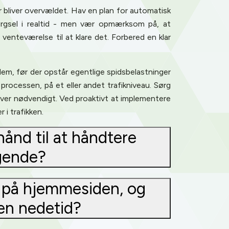
r bliver overvældet. Hav en plan for automatisk
spørgsel i realtid - men vær opmærksom på, at
t venteværelse til at klare det. Forbered en klar
dem, før der opstår egentlige spidsbelastninger
 processen, på et eller andet trafikniveau. Sørg
liver nødvendigt. Ved proaktivt at implementere
 i trafikken.
ånd til at håndtere
øgende?
er på hjemmesiden, og
en nedetid?
ence. You can