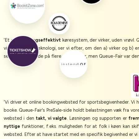
‘Et
omkostningseffektivt
køresystem, der virker, uden vrøvl. 
vi afprøver en teknologi, ser vi efter, om den a) virker og b)
service. Vi kiggede på flere muligheder, men Queue-Fair var de
‘Vi driver et online bookingwebsted for sportsbegivenheder. Vi 
booke. Queue-Fair's PreSale-side holdt belastningen væk fra vor
websted i den
takt, vi valgte
. Løsningen og supporten er
frem
nyttige
funktioner, f.eks. muligheden for at folk i køen kan s
websted. Efter at have startet med en specifik begivenhed er vi