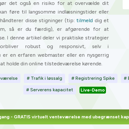
gør det også en risiko for at overvælde dit
kan føre til langsomme indlæsningstider eller
åndterer disse stigninger (tip:
tilmeld
dig et
om, så er du færdig), er afgørende for at
. I denne artikel deler vi praktiske strategier
rbliver robust og responsivt, selv i
u er en erfaren webmaster eller en nysgerrig
 at holde din online tilstedeværelse kørende.
eværelse
# Trafik i løssalg
# Registrering Spike
# 
# Serverens kapacitet
Live-Demo
gang
- GRATIS virtuelt venteværelse med ubegrænset kap