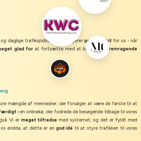
 og daglige trafikspidser. Det fungerer
problemfrit
for os - når
eget glad for
at fortsætte med at bruge den
fremragende
hing
store mængde af mennesker, der forsøger at være de første til at
færdigt
i en onlinekø, der fodrede de besøgende tilbage til vores
gså. Vi er
meget tilfredse
med systemet, og det er fyldt med
 os endda, at dette er en
god idé
til at styre trafikken til vores