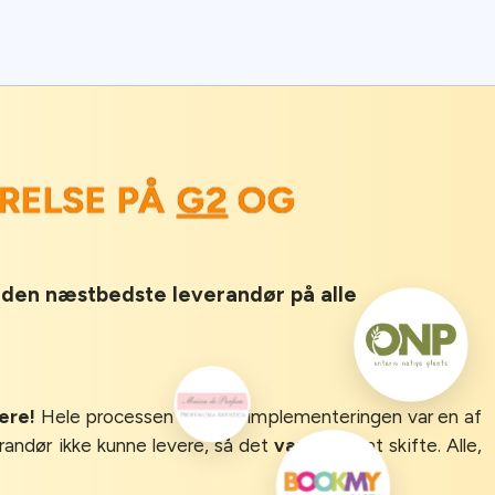
RELSE PÅ
G2
OG
r den næstbedste leverandør på alle
gere!
Hele processen frem til implementeringen var en af
erandør ikke kunne levere, så det
var nemt
at skifte. Alle,