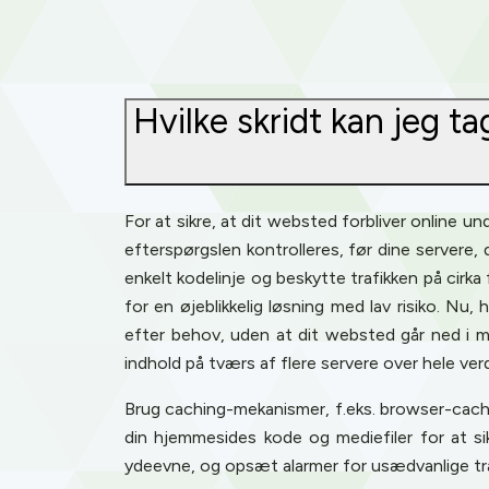
Hvilke skridt kan jeg ta
For at sikre, at dit websted forbliver online u
efterspørgslen kontrolleres, før dine servere,
enkelt kodelinje og beskytte trafikken på cirk
for en øjeblikkelig løsning med lav risiko. 
efter behov, uden at dit websted går ned i 
indhold på tværs af flere servere over hele ver
Brug caching-mekanismer, f.eks. browser-cachin
din hjemmesides kode og mediefiler for at s
ydeevne, og opsæt alarmer for usædvanlige tra