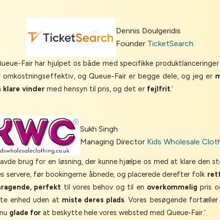
Dennis Doulgeridis
Founder
TicketSearch
Queue-Fair har hjulpet os både med specifikke produktlanceringer
 er omkostningseffektiv, og Queue-Fair er begge dele, og jeg er
m
n
klare vinder
med hensyn til pris, og det er
fejlfrit
.’
Sukh Singh
Managing Director
Kids Wholesale Clot
havde brug for en løsning, der kunne hjælpe os med at klare den 
es servere, før bookingerne åbnede, og placerede derefter folk
ret
ragende, perfekt
til vores behov og til en
overkommelig
pris o
kifte enhed uden at
miste deres plads
. Vores besøgende fortæller
 nu
glade for
at beskytte hele vores websted med Queue-Fair.’