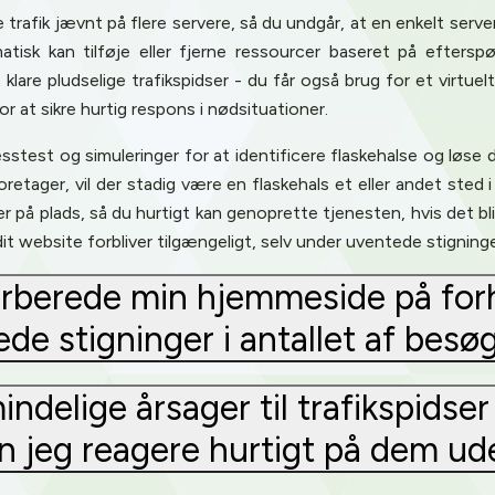
 trafik jævnt på flere servere, så du undgår, at en enkelt serve
omatisk kan tilføje eller fjerne ressourcer baseret på efter
t klare pludselige trafikspidser - du får også brug for et virtuel
at sikre hurtig respons i nødsituationer.
test og simuleringer for at identificere flaskehalse og løse 
retager, vil der stadig være en flaskehals et eller andet sted i
r på plads, så du hurtigt kan genoprette tjenesten, hvis det b
dit website forbliver tilgængeligt, selv under uventede stigninger
rberede min hjemmeside på forh
de stigninger i antallet af bes
ndelige årsager til trafikspids
Privacy
n jeg reagere hurtigt på dem ud
om uses cookies to provide content and improve your experi