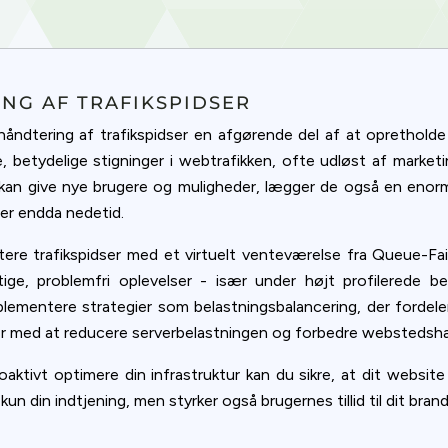
ookie usage or use settings to manage categories individually.
Settings
Accept
NG AF TRAFIKSPIDSER
 håndtering af trafikspidser en afgørende del af at oprethol
e, betydelige stigninger i webtrafikken, ofte udløst af market
n give nye brugere og muligheder, lægger de også en enorm be
ler endda nedetid.
tere trafikspidser med et virtuelt venteværelse fra Queue-Fair
ige, problemfri oplevelser - især under højt profilerede b
mplementere strategier som belastningsbalancering, der fordel
r med at reducere serverbelastningen og forbedre webstedshast
oaktivt optimere din infrastruktur kan du sikre, at dit website
kun din indtjening, men styrker også brugernes tillid til dit brand