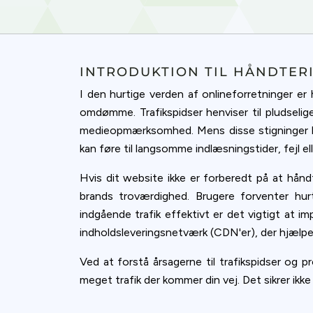
accept all c
INTRODUKTION TIL HÅNDTERI
I den hurtige verden af onlineforretninger er
omdømme. Trafikspidser henviser til pludselig
medieopmærksomhed. Mens disse stigninger ka
kan føre til langsomme indlæsningstider, fejl el
Hvis dit website ikke er forberedt på at hånd
brands troværdighed. Brugere forventer hurt
indgående trafik effektivt er det vigtigt at i
indholdsleveringsnetværk (CDN'er), der hjælpe
Ved at forstå årsagerne til trafikspidser og pr
meget trafik der kommer din vej. Det sikrer ikke 