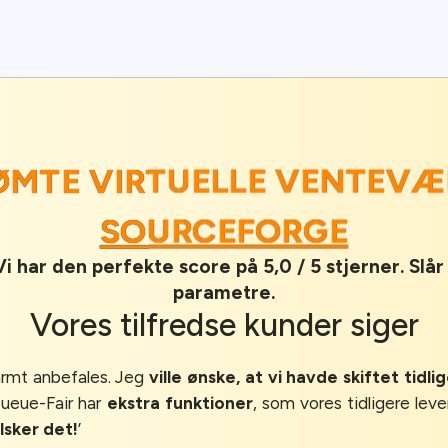
DØMTE VIRTUELLE VENTEVÆ
SOURCEFORGE
 har den perfekte score på 5,0 / 5 stjerner. Slå
parametre.
Vores
tilfredse kunder
siger
armt anbefales. Jeg
ville ønske, at vi havde skiftet tidli
Queue-Fair har
ekstra funktioner
, som vores tidligere lev
elsker det!
’