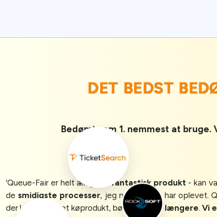
DET BEDST BE
Bedømt som 1. nemmest at bruge. Vi
‘Queue-Fair er helt ærligt et
fantastisk produkt
- kan v
de
smidigste processer
, jeg nogensinde har oplevet. 
der leder efter et køprodukt, bør
ikke lede længere
.
Vi 