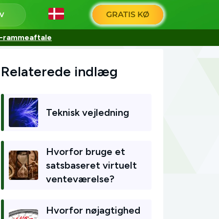
GRATIS KØ
15-rammeaftale
Relaterede indlæg
Teknisk vejledning
Hvorfor bruge et
satsbaseret virtuelt
venteværelse?
Hvorfor nøjagtighed