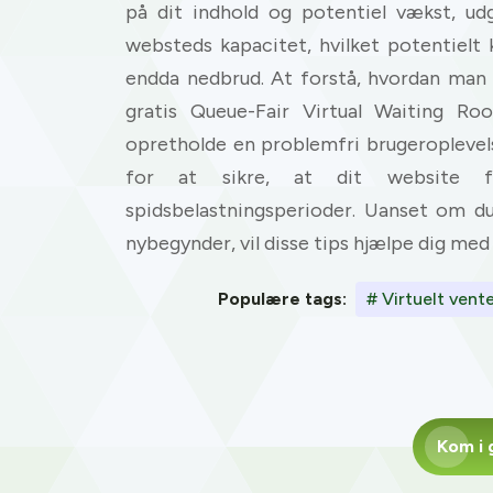
på dit indhold og potentiel vækst, ud
websteds kapacitet, hvilket potentielt 
endda nedbrud. At forstå, hvordan man h
gratis Queue-Fair Virtual Waiting Ro
opretholde en problemfri brugeroplevelse
for at sikre, at dit website fo
spidsbelastningsperioder. Uanset om d
nybegynder, vil disse tips hjælpe dig med
Populære tags:
# Virtuelt vent
Kom i 