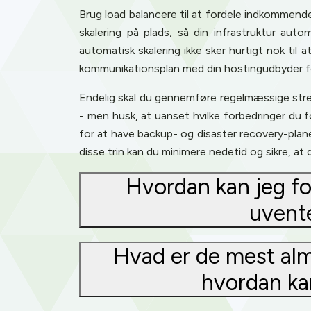
Brug load balancere til at fordele indkommende
skalering på plads, så din infrastruktur aut
automatisk skalering ikke sker hurtigt nok til a
kommunikationsplan med din hostingudbyder for 
Endelig skal du gennemføre regelmæssige stress
- men husk, at uanset hvilke forbedringer du fo
for at have backup- og disaster recovery-plane
disse trin kan du minimere nedetid og sikre, at 
Hvordan kan jeg fo
uvente
Hvad er de mest almi
Cookies & 
hvordan ka
Queue-Fair.c