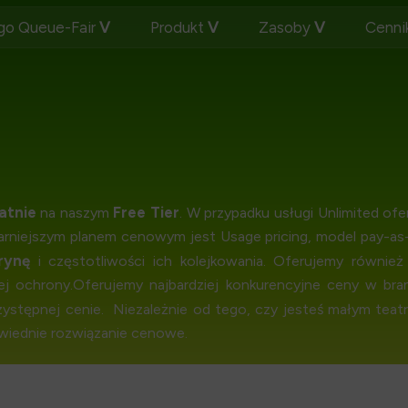
go Queue-Fair
Produkt
Zasoby
Cenni
atnie
Free Tier
na naszym
. W przypadku usługi Unlimited of
arniejszym planem cenowym jest Usage pricing, model pay-as
rynę
i częstotliwości ich kolejkowania. Oferujemy również
j ochrony.Oferujemy najbardziej konkurencyjne ceny w bra
rzystępnej cenie. Niezależnie od tego, czy jesteś małym te
owiednie rozwiązanie cenowe.