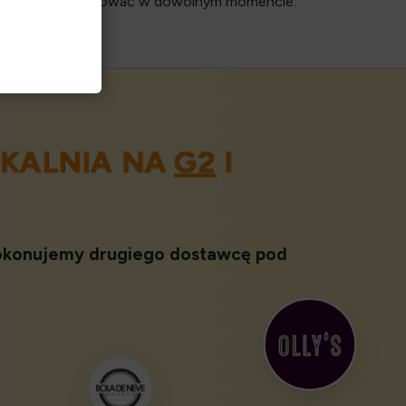
towej
anulować w dowolnym momencie.
KALNIA NA
G2
I
 Pokonujemy drugiego dostawcę pod