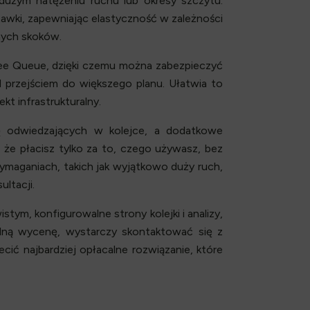
 dużym natężeniu ruchu lub okresy szczytu.
awki, zapewniając elastyczność w zależności
nych skoków.
Free Queue, dzięki czemu można zabezpieczyć
ed przejściem do większego planu. Ułatwia to
t infrastrukturalny.
ę odwiedzających w kolejce, a dodatkowe
 że płacisz tylko za to, czego używasz, bez
ymaganiach, takich jak wyjątkowo duży ruch,
ltacji.
ym, konfigurowalne strony kolejki i analizy,
ną wycenę, wystarczy skontaktować się z
ić najbardziej opłacalne rozwiązanie, które