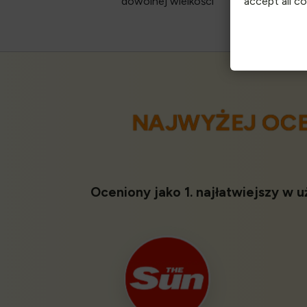
dowolnej wielkości
accept all c
opłat
NAJWYŻEJ OC
Oceniony jako 1. najłatwiejszy w