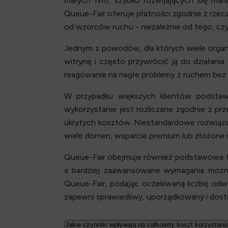
małych firm, szybko rozwijających się mar
Queue-Fair oferuje płatności zgodnie z rze
od wzorców ruchu - niezależnie od tego, cz
Jednym z powodów, dla których wiele organi
witrynę i często przywrócić ją do działania
reagowanie na nagłe problemy z ruchem bez k
W przypadku większych klientów podstaw
wykorzystanie jest rozliczane zgodnie z pr
ukrytych kosztów. Niestandardowe rozwiązan
wiele domen, wsparcie premium lub złożone i
Queue-Fair obejmuje również podstawowe funk
a bardziej zaawansowane wymagania możn
Queue-Fair, podając oczekiwaną liczbę odwi
zapewni sprawiedliwy, uporządkowany i dos
Jakie czynniki wpływają na całkowity koszt korzystania