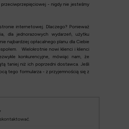
rzeciwprzepięciowej - nigdy nie jesteśmy
tronie internetowej. Dlaczego? Ponieważ
a, dla jednorazowych wydarzeń, użytku
ie najbardziej opłacalnego planu dla Ciebie
ołem. Wielokrotnie nowi klienci i klienci
ezwykle konkurencyjne, mówiąc nam, że
ątą taniej niż ich poprzedni dostawca. Jeśli
ocą tego formularza - z przyjemnością się z
y
 skontaktować.