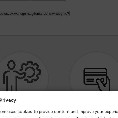
d oczekiwanego natężenia ruchu w witrynie?
Privacy
om uses cookies to provide content and improve your experi
jrzysty cennik bez ukrytych
Zapłać za pomocą PayPal, p