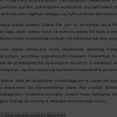
ek i organizacji korporacyjnych obsługujących wydarzenia o
czywistym użyciem, jednorazowe wydarzenia i zryczałtowane st
y potrzebujesz ciągłego zasięgu, czy tylko podczas sporadycz
zacji szybko wybiera Queue-Fair, jest to, że istnieje opcja 
 w ciągu około pięciu minut za pomocą jednej linii kodu prz
onieczności oczekiwania na długi cykl zamówień lub duży projek
owa opłata miesięczna może obejmować określoną liczb
zejrzystymi, wcześniej uzgodnionymi stawkami. Gwarantuje to,
ia dla przedsiębiorstw są dostępne dla witryn o unikalnych w
ntegracje, i są one zazwyczaj wyceniane indywidualnie po konsu
cje, takie jak zarządzanie odwiedzającymi w czasie rzeczywist
a dopasować do odpowiedniego planu. Aby uzyskać dokład
edzających i konkretne potrzeby. Zespół może następnie zalec
tępny dostęp do witryny w okresach wzmożonego ruchu.
 z usługi wirtualnej poczekalni Queue-Fair?