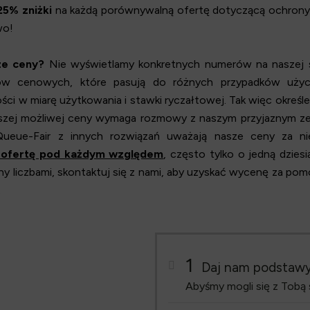
25% zniżki
na każdą porównywalną ofertę dotyczącą ochrony p
wo!
ze ceny?
Nie wyświetlamy konkretnych numerów na naszej s
w cenowych, które pasują do różnych przypadków użyci
i w miarę użytkowania i stawki ryczałtowej. Tak więc określen
ższej możliwej ceny wymaga rozmowy z naszym przyjaznym zesp
ueue-Fair z innych rozwiązań uważają nasze ceny za ni
 ofertę pod każdym względem
, często tylko o jedną dziesi
y liczbami, skontaktuj się z nami, aby uzyskać wycenę za pom
.
1
Daj nam podstaw
Abyśmy mogli się z Tobą