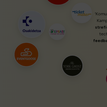
‘Komu
Kamp
stref
tech
feedb