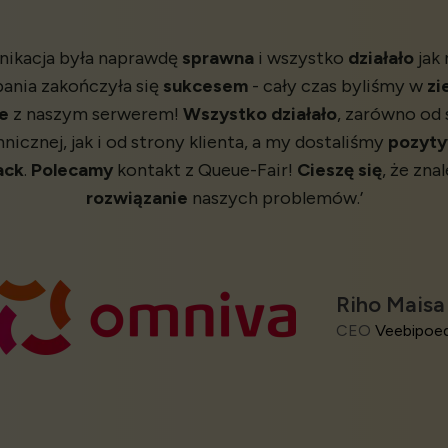
nikacja była naprawdę
sprawna
i wszystko
działało
jak 
ania zakończyła się
sukcesem
- cały czas byliśmy w
zi
ie
z naszym serwerem!
Wszystko działało
, zarówno od 
nicznej, jak i od strony klienta, a my dostaliśmy
pozyt
ack
.
Polecamy
kontakt z Queue-Fair!
Cieszę się
, że zna
rozwiązanie
naszych problemów.’
Riho Maisa
Caio Maioral
Gijs Haccou - Founder 
Sam Hiscocks
Aude Curial
Gilad Haim
Head of Agility
EventGoose B.V.
Bola de Neve Chur
Jem Marsh
Sophie H - Head of Digital
Adelmo O - System Analy
Mark Walsh
Creative Director
Web Manager
CEO
Elobaby
Olly's Olly's
Abysse Cor
CEO
Veebipoe
Head of Engineering
York Ghost Merchants
Digita
Totally Tickets
Sun Apps and Su
Alejandro Lara
Website Project Manager
EJIE
Phil Howard
CEO
BookItZone