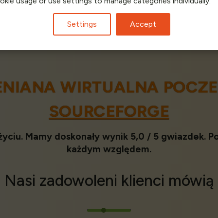
ookie usage or use settings to manage categories individually.
 za konfigurację i instalację
bankowego lub karty kredy
Settings
Accept
ENIANA WIRTUALNA POCZE
SOURCEFORGE
 użyciu. Mamy doskonały wynik 5,0 / 5 gwiazdek.
każdym względem.
Nasi
zadowoleni klienci
mówią