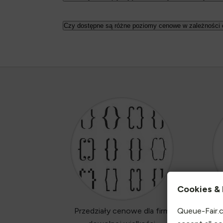
Czy dostępne są różne poziomy cenowe w zależności o
Cookies & 
Przedziały cenowe dla firm
Queue-Fair.c
Prze