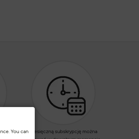
ence. You can
rzelewu
Miesięczną subskrypcję można