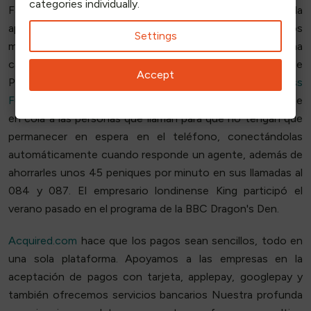
categories individually.
Fair.com. El grupo Orderly también incluye la galardonada
aplicación
WeQ4U
del Sr. King, que ha tenido cerca de dos
Settings
millones de descargas en el Reino Unido y tiene una
calificación de 4,9 de 5 estrellas en Apple Store, Google
Accept
Play y TrustPilot. WeQ4U ganó el
premio Real Business
Future 50 People's Champion en 2012
. La aplicación pone
en cola a las personas que llaman para que no tengan que
permanecer en espera en el teléfono, conectándolas
automáticamente cuando responde un agente, además de
ahorrarles unos 45 peniques por minuto en sus llamadas al
084 y 087. El empresario londinense King participó el
verano pasado en el programa de la BBC Dragon's Den.
Acquired.com
hace que los pagos sean sencillos, todo en
una sola plataforma. Apoyamos a las empresas en la
aceptación de pagos con tarjeta, applepay, googlepay y
también ofrecemos servicios bancarios Nuestra profunda