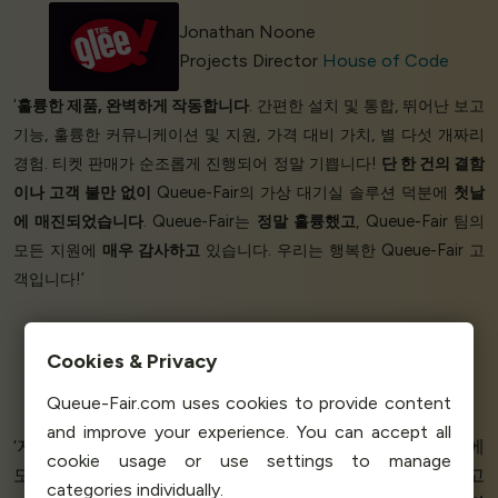
Jonathan Noone
Projects Director
House of Code
‘
훌륭한 제품, 완벽하게 작동합니다
. 간편한 설치 및 통합, 뛰어난 보고
기능, 훌륭한 커뮤니케이션 및 지원, 가격 대비 가치, 별 다섯 개짜리
경험. 티켓 판매가 순조롭게 진행되어 정말 기쁩니다!
단 한 건의 결함
이나 고객 불만 없이
Queue-Fair의 가상 대기실 솔루션 덕분에
첫날
에 매진되었습니다
. Queue-Fair는
정말
훌륭했고
, Queue-Fair 팀의
모든 지원에
매우 감사하고
있습니다. 우리는 행복한 Queue-Fair 고
객입니다!’
Cookies & Privacy
Gerd Z - Dodentocht IT
Dodentocht 100k
Queue-Fair.com uses cookies to provide content
and improve your experience. You can accept all
‘저희 가게를 위한
완벽한 솔루션입니다
.
완벽한 서비스
, 밤에
cookie usage or use settings to manage
도 제 메일에 답장해 주었어요! 지난 몇 년 동안 경험한 최고
categories individually.