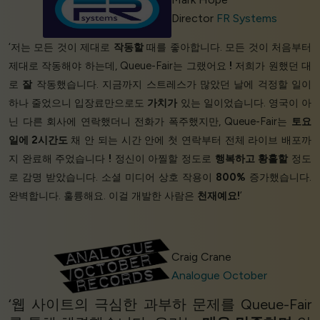
Director
FR Systems
‘저는 모든 것이 제대로
작동할
때를 좋아합니다. 모든 것이 처음부터
제대로 작동해야 하는데, Queue-Fair는 그랬어요
!
저희가 원했던 대
로
잘
작동했습니다. 지금까지 스트레스가 많았던 날에 걱정할 일이
하나 줄었으니 입장료만으로도
가치가
있는 일이었습니다. 영국이 아
닌 다른 회사에 연락했더니 전화가 폭주했지만, Queue-Fair는
토요
일에 2시간도
채 안 되는 시간 안에 첫 연락부터 전체 라이브 배포까
지 완료해 주었습니다
!
정신이 아찔할 정도로
행복하고
황홀할
정도
로 감명 받았습니다. 소셜 미디어 상호 작용이
800%
증가했습니다.
완벽합니다. 훌륭해요. 이걸 개발한 사람은
천재예요!
’
Craig Crane
Analogue October
‘웹 사이트의 극심한 과부하 문제를 Queue-Fair