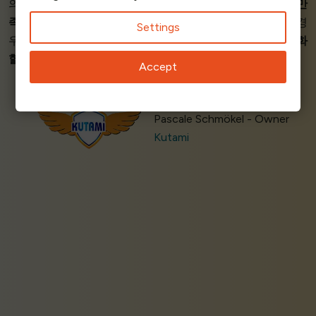
의 서비스입니다.
인상적인 공정한 가격!
저희는
서비스에 만
족
하고 있습니다. 저희는 보통 가끔씩 사용자가 폭주하는 경
Settings
우가 있는데, Queue-Fair를 통해 마침내
서버를 다시 안정화
할
수 있었고 판매 프로세스도
완벽했습니다
.’
Accept
Pascale Schmökel - Owner
Kutami